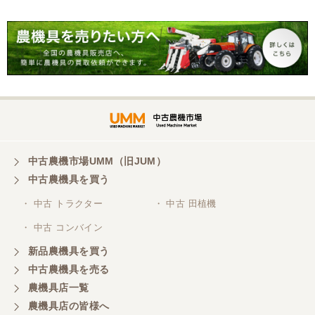
山梨県／
迅速丁寧にご対応くださいました。この度はありが
とうございます。
山梨県／
ありがとうございました。 安心でしっかりしたお店
です。
中古農機市場UMM（旧JUM）
中古農機具を買う
・ 中古 トラクター
・ 中古 田植機
山梨県／井上農場
・ 中古 コンバイン
このたびはお取引ありがとうございました。 梱包も
丁寧で、機械も問題なく動作しました。
新品農機具を買う
中古農機具を売る
農機具店一覧
山梨県／
農機具店の皆様へ
商談成立の連絡をいたいておりません。