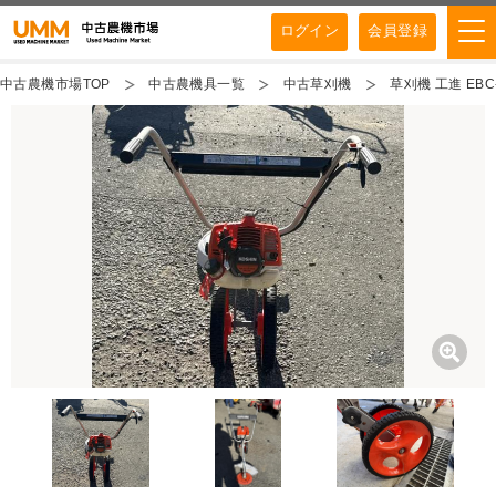
ログイン
会員登録
中古農機市場TOP
中古農機具一覧
中古草刈機
草刈機 工進 EBC