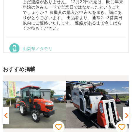
まだ連絡がありません。 12月22日の週は、既に年末
年始の休みモードで営業日ではなかったということ
でしょうか？ 農機具の購入お申込みを頂き、誠にあ
りがとうございます。 出品者より、通常2～3営業日
以内にご連絡いたします。 連絡があるまで今しばら
くお待ちください。
山梨県／タモリ
お昼時にお伺いしたにもかかわらず、親切丁寧なご
対応ありがとうございました。大切に使わせていた
だきます。ありがとうございました。
おすすめ掲載
山梨県／伊藤明久
引き取りに行くまでに 時間が掛かってしまって
待っていて頂き有り難うございました。
山梨県／樋野進悦
メールの返信がなかったので、残念ですが、こちら