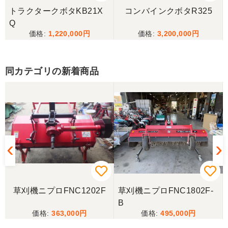
からキャンセルのメールを送った。
トラクタークボタKB21X
コンバインクボタR325
Q
1,220,000
3,200,000
山梨県／伊藤明久
こちらの希望価格にして頂き有り難う御座いまし
た。 引き取りにお伺いするまで 待って頂き有り難
同カテゴリの新着商品
うございました。
山梨県／じん
整備された中古のバインダーを探していて、金額も
だいたい予算内だったのですぐに決めました！ それ
から陸送が可能という所も大きな決め手で、良い買
い物が出来たと非常に満足しております。
山梨県／今井基史
草刈機ニプロFNC1202F
草刈機ニプロFNC1802F-
この度は、迅速な対応ありがとうございました。た
B
だ、メールに記載の配達の受け取りについてタイム
363,000
495,000
ラグがあり少しとまどいましたので、星をひとつの
けました。