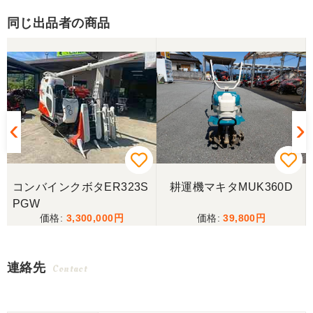
同じ出品者の商品
コンバインクボタER323S
耕運機マキタMUK360D
PGW
3,300,000
39,800
連絡先
Contact