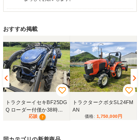
岐阜県／
おすすめ掲載
西川さま。電話対応から自社納車まで丁寧で信頼で
きる方です。農機はまたこちらで購入したいです。
岐阜県／
完璧に整備されており、対応も親切で丁寧。配送ま
で自社で対応してくださり本当にありがとうござい
ました。次回もこちらで購入させて頂きます。
岐阜県／田畑
トラクターイセキBF25DG
トラクタークボタSL24FM
今回もしっかり整備整備をしてくださり安心です大
Q ローダー付僅か38時
AN
事に長く使わせていただきますありがとうございま
応談
1,750,000
間！極上！現行モデル！
?
す
同カテゴリの新着商品
岐阜県／田畑