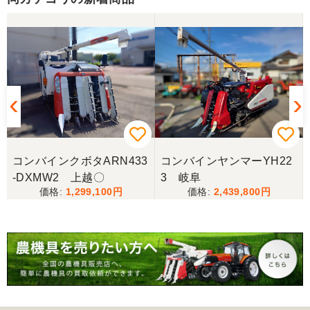
しっかり整備をしてくださり安心して購入させてい
ただきましたありがとうございます
岐阜県／長池松広
この度は、コンバイン購入に際しまして、納品日に
際しては、ご配慮頂き誠にありがとうございまし
た。本当に助かりました。
コンバインクボタARN433
コンバインヤンマーYH22
岐阜県／バインダー
-DXMW2 上越〇
3 岐阜
急なお願いにも対応ありがとうございました。 あり
1,299,100
2,439,800
がとうございました。 親切に対応していただきまし
た。
岐阜県／横倉林
ありがとうございます。