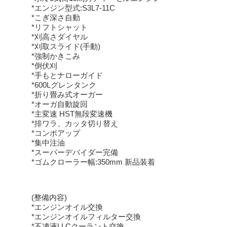
*エンジン型式:S3L7-11C
*こぎ深さ自動
*リフトシャット
*刈高さダイヤル
*刈取スライド(手動)
*強制かきこみ
*倒伏刈
*手もとナローガイド
*600Lグレンタンク
*折り畳み式オーガー
*オーガ自動旋回
*主変速 HST無段変速機
*排ワラ、カッタ切り替え
*コンポアップ
*集中注油
*スーパーデバイダー完備
*ゴムクローラー幅:350mm 新品装着
(整備内容)
*エンジンオイル交換
*エンジンオイルフィルター交換
*不凍液LLCクーラント交換