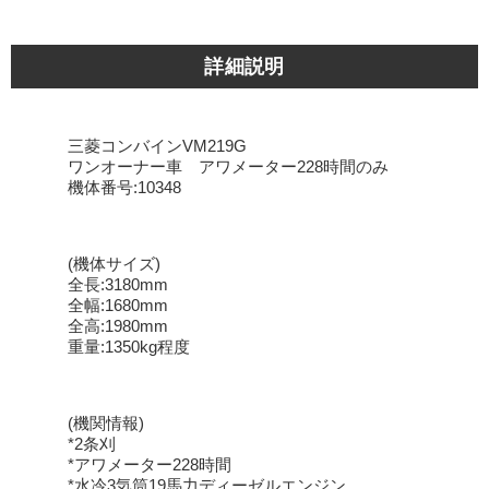
詳細説明
三菱コンバインVM219G
ワンオーナー車 アワメーター228時間のみ
機体番号:10348
(機体サイズ)
全長:3180mm
全幅:1680mm
全高:1980mm
重量:1350kg程度
(機関情報)
*2条刈
*アワメーター228時間
*水冷3気筒19馬力ディーゼルエンジン