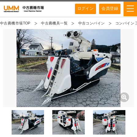
ログイン
会員登録
中古農機市場TOP
中古農機具一覧
中古コンバイン
コンバイン 三