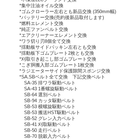
*集中注油オイル交換
*ゴムクローラー左右とも新品交換 (350mm幅)
*バッテリー交換(売約後新品取付します)
*燃料エレメント交換
*純正ファンベルト交換
*エアクリーナーエレメント交換
*ワラ切り刃8個全て交換
*揺動板サイドパッキン左右とも交換
*揺動板下ゴムプレート2枚とも交換
*刈取引き起こし部ゴムプレート交換
*こぎ胴搬入部ゴムプレート1枚交換
*ラジエーターサイド保護隙間スポンジ交換
*SA.SBベルト全て交換 下記交換ベルト
SA-35 排ワラ駆動ベルト
SA-43 1番螺旋駆動ベルト
SB-64 選別ベルト
SB-94 カッタ駆動ベルト
SB-53 横螺旋駆動ベルト
SB-53 搬送HST駆動ベルト
SB-52 グレン入力ベルト
SB-41 刈取駆動ベルト
SB-50 走行ベルト
SB-70 脱穀入力ベルト