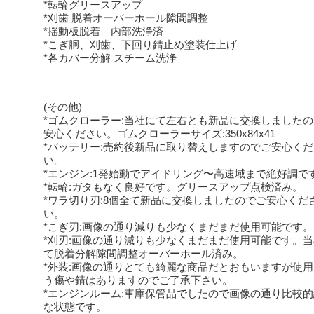
*転輪グリースアップ
*刈歯 脱着オーバーホール隙間調整
*揺動板脱着 内部洗浄済
*こぎ胴、刈歯、下回り錆止め塗装仕上げ
*各カバー分解 スチーム洗浄
(その他)
*ゴムクローラー:当社にて左右とも新品に交換しました
安心ください。ゴムクローラーサイズ:350x84x41
*バッテリー:売約後新品に取り替えしますのでご安心くだ
い。
*エンジン:1発始動でアイドリング〜高速域まで絶好調で
*転輪:ガタもなく良好です。グリースアップ点検済み。
*ワラ切り刃:8個全て新品に交換しましたのでご安心くだ
い。
*こぎ刃:画像の通り減りも少なくまだまだ使用可能です。
*刈刃:画像の通り減りも少なくまだまだ使用可能です。
て脱着分解隙間調整オーバーホール済み。
*外装:画像の通りとても綺麗な商品だとおもいますが使
う傷や錆はありますのでご了承下さい。
*エンジンルーム:車庫保管品でしたので画像の通り比較
な状態です。