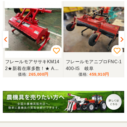
フレールモアササキKM14
フレールモアニプロFNC-1
2★新着在庫多数！★ A2
400-IS 岐阜
265,000
459,910
キャスター付 草刈り 作業
幅 1400mm トラクター 草
刈り 現状渡し 【P112891
33】