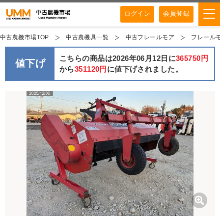
ログイン
会員登録
中古農機市場TOP
中古農機具一覧
中古フレールモア
フレールモア
こちらの商品は2026年06月12日に
365750円
値下げ
から
351120円
に値下げされました。