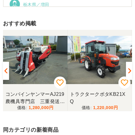
栃木県／増田
運搬車動作確認しました。良い買い物ができまし
た。ありがとうございました。
おすすめ掲載
コンバインヤンマーAJ219
トラクタークボタKB21X
農機具専門店 三重発送整
Q
1,280,000
1,220,000
備済み
同カテゴリの新着商品