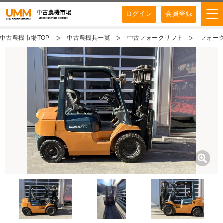
ログイン
会員登録
中古農機市場TOP
中古農機具一覧
中古フォークリフト
フォーク