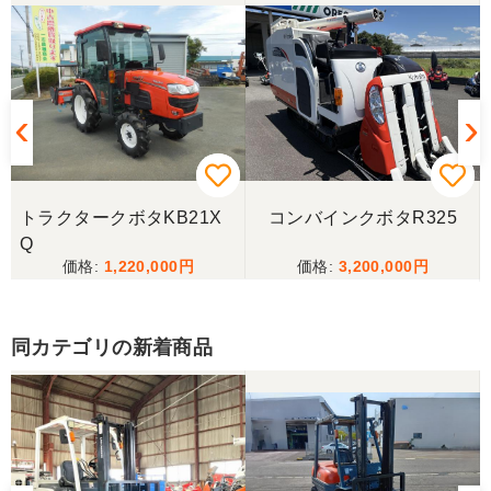
本当にお世話になりました。とにかく対応が素晴ら
しかったです。助かりました。 必要な農機具があっ
たら、まずチェックしようと思っています。 ありが
とうございました。
トラクタークボタKB21X
コンバインクボタR325
Q
1,220,000
3,200,000
同カテゴリの新着商品