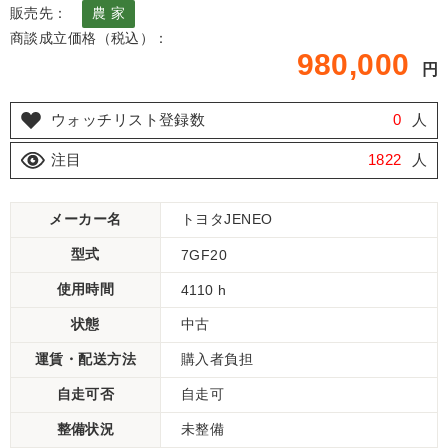
販売先：
農 家
商談成立価格（税込）：
980,000
円
ウォッチリスト登録数
0
人
注目
1822
人
メーカー名
トヨタJENEO
型式
7GF20
使用時間
4110 h
状態
中古
運賃・配送方法
購入者負担
自走可否
自走可
整備状況
未整備