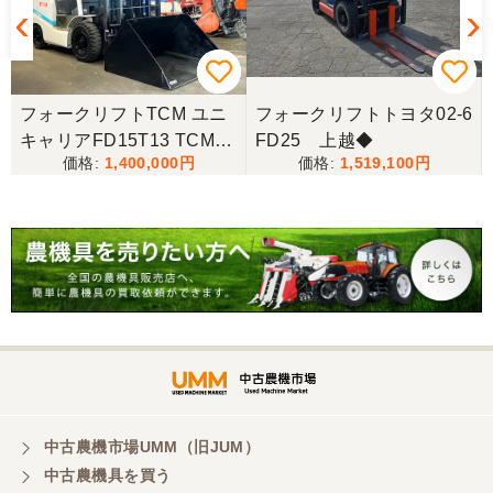
5
フォークリフトTCM ユニ
フォークリフトトヨタ02-6
キャリアFD15T13 TCM
FD25 上越◆
1,400,000
1,519,100
ユニキャリア フォークリ
フト FD15T13 オートマ
ディーゼル ヒンジ
中古農機市場UMM（旧JUM）
中古農機具を買う