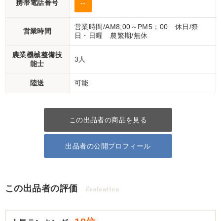
携帯電話番号
--
営業時間/AM8;00～PM5；00 休日/祭
営業時間
日・日曜 農繁期/無休
農業機械整備技
3人
能士
陸送
可能
この出品者の商品を見る
出品者の公開プロフィール
この出品者の評価
Evaluation