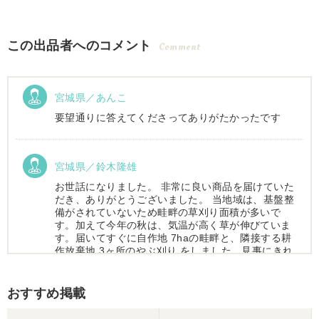
この出品者へのコメント
Comment
宮城県／あんこ
要望通りに答えてくださってありがたかったです
宮城県／鈴木隆雄
お世話になりました。 非常に良い商品を届けていた
だき、ありがとうございました。 当地域は、基盤整
備がされていないため畦畔の草刈り面積が多いで
す。加えて今年の秋は、気温が高く草が伸びていま
す。届いてすぐに自作地 7haの畦畔と、隣接する耕
作放棄地 3ヶ所のやぶ刈り をしました。見事にきれ
いに仕上がりました。
おすすめ掲載
宮城県／木下健一