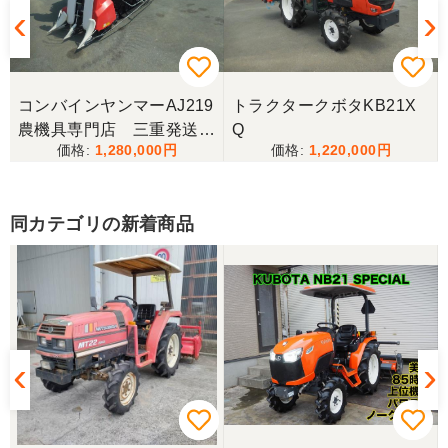
山梨県／樋野進悦
メールの返信がなかったので、残念ですが、こちら
からキャンセルのメールを送った。
コンバインヤンマーAJ219
トラクタークボタKB21X
農機具専門店 三重発送整
Q
1,280,000
1,220,000
備済み
山梨県／伊藤明久
こちらの希望価格にして頂き有り難う御座いまし
た。 引き取りにお伺いするまで 待って頂き有り難
同カテゴリの新着商品
うございました。
山梨県／じん
整備された中古のバインダーを探していて、金額も
だいたい予算内だったのですぐに決めました！ それ
から陸送が可能という所も大きな決め手で、良い買
い物が出来たと非常に満足しております。