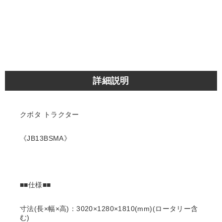
詳細説明
クボタ トラクター
《JB13BSMA》
■■仕様■■
寸法(長×幅×高)：3020×1280×1810(mm)(ロータリー含
む)