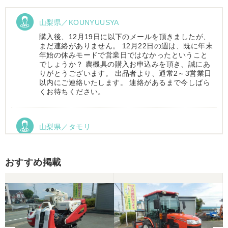
山梨県／KOUNYUUSYA
購入後、12月19日に以下のメールを頂きましたが、
まだ連絡がありません。 12月22日の週は、既に年末
年始の休みモードで営業日ではなかったということ
でしょうか？ 農機具の購入お申込みを頂き、誠にあ
りがとうございます。 出品者より、通常2～3営業日
以内にご連絡いたします。 連絡があるまで今しばら
くお待ちください。
山梨県／タモリ
お昼時にお伺いしたにもかかわらず、親切丁寧なご
対応ありがとうございました。大切に使わせていた
だきます。ありがとうございました。
おすすめ掲載
山梨県／伊藤明久
引き取りに行くまでに 時間が掛かってしまって
待っていて頂き有り難うございました。