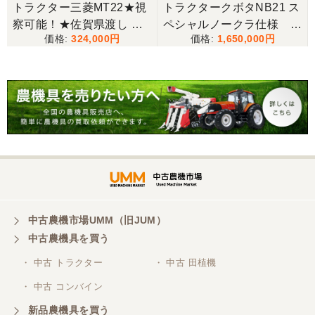
山梨県／今井基史
★
トラクター三菱MT22★視
トラクタークボタNB21 ス
この度は、迅速な対応ありがとうございました。た
察可能！★佐賀県渡し 三
ペシャルノークラ仕様 上
だ、メールに記載の配達の受け取りについてタイム
324,000
1,650,000
菱 トラクター MT22 22馬
位機種
ラグがあり少しとまどいましたので、星をひとつの
力 2462h キャノピー付 パ
けました。
ワステ R1426S ロータリ
ー MT 4WD ディーゼル 現
山梨県／
状渡し【P11460730】
迅速丁寧にご対応くださいました。この度はありが
とうございます。
山梨県／
ありがとうございました。 安心でしっかりしたお店
です。
中古農機市場UMM（旧JUM）
中古農機具を買う
・ 中古 トラクター
・ 中古 田植機
山梨県／井上農場
・ 中古 コンバイン
このたびはお取引ありがとうございました。 梱包も
丁寧で、機械も問題なく動作しました。
新品農機具を買う