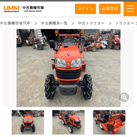
ログイン
会員登録
中古農機市場TOP
中古農機具一覧
中古トラクター
トラクター ク