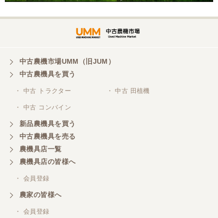
三重県／谷本勝美
対応も、よくしてくれました、有難うございまし
た。
中古農機市場UMM（旧JUM）
中古農機具を買う
三重県／山本
・ 中古 トラクター
・ 中古 田植機
対応ありがとうございました。
・ 中古 コンバイン
新品農機具を買う
三重県／山本
中古農機具を売る
共立シュレッターを受け取りました。 状態は問題な
農機具店一覧
く、エンジンも調子がよさそうです。 ありがとうご
ざいました。
農機具店の皆様へ
・ 会員登録
三重県／
農家の皆様へ
いつも色々お願いごとをしますが、 無理なお願いも
・ 会員登録
嫌な顔をせずに一生懸命頑張ってくれる中山さんに