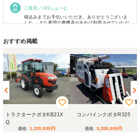
三重県／289ふぁーむ
積込みまでお手伝いいただき、ありがとうございま
した。 また希望の農機具があれば利用させていただ
きます。
おすすめ掲載
三重県／トシ
この度はお世話になりました。また、機会があれば
よろしくお願いします。
三重県／ユウスケ
購入から引き取りまでスムーズでした。ありがとう
ございました。
トラクタークボタKB21X
コンバインクボタR325
三重県／
Q
1,220,000
3,200,000
当方の要望に対して、素早く対応していただき感謝
しております。 ありがとうございました。