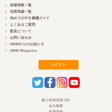
感謝しています。ここで3台買いましたが、これから
相場情報一覧
もよろしくお願いしたいです。
売買実績一覧
初めての中古農機ガイド
よくあるご質問
三重県／
配送について
初めてコンバインを買いに行ったのですが、とても
明るい方に担当していただき細かく説明して下さっ
お問い合わせ
てとても嬉しかったです。
UMMからのお知らせ
UMM Magazine
三重県／
ログイン
担当さんの説明が丁寧で分かりやすく、急な要望に
も迅速に対応して頂き非常に助かりました。
三重県／
良い接客でした。今後も利用します。
個人情報保護方針
会社概要
三重県／
利用規約