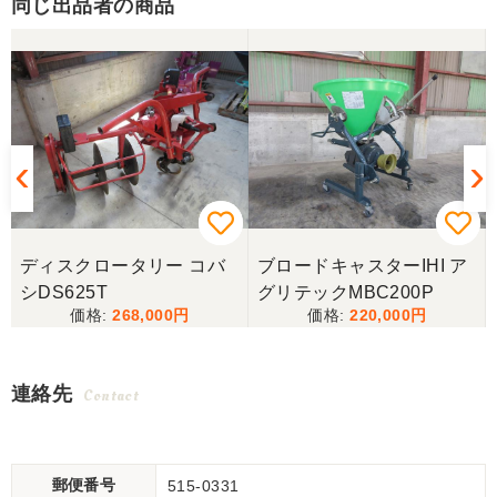
同じ出品者の商品
キ
ディスクロータリー コバ
ブロードキャスターIHI ア
シDS625T
グリテックMBC200P
268,000
220,000
連絡先
Contact
郵便番号
515-0331