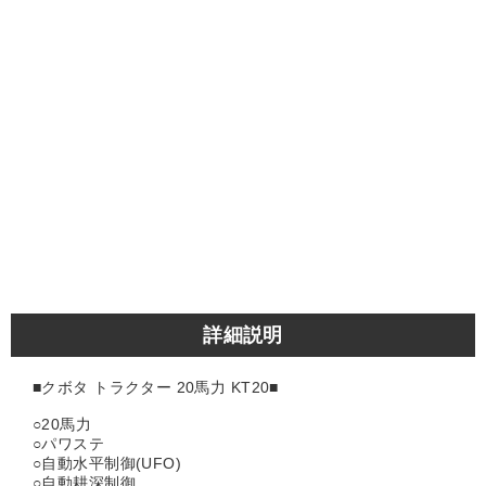
詳細説明
■クボタ トラクター 20馬力 KT20■
○20馬力
○パワステ
○自動水平制御(UFO)
○自動耕深制御