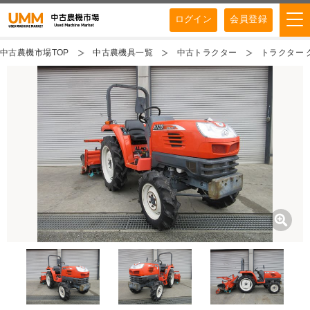
ログイン
会員登録
中古農機市場TOP
中古農機具一覧
中古トラクター
トラクター ク