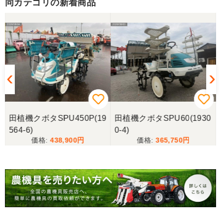
とうございました。
同カテゴリの新着商品
東京都／yuikanoa
いろいろな質問にもすぐに答えていただき 引き取り
時にも親切な対応をありがとうございました。又機
会があれば宜しくお願いします。ありがとうござい
ます。
東京都／松浦克美
田植機クボタSPU450P(19
田植機クボタSPU60(1930
エンジンが一発でかかり嬉しかったです。
564-6)
0-4)
438,900
365,750
東京都／松浦克美
対応が良く、機械も良いようです。
東京都／購入者
非常に丁寧に対応して頂きありがとうございまし