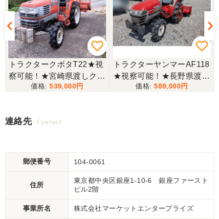
トラクタークボタT22★視
トラクターヤンマーAF118
察可能！★宮崎県渡しクボ
★視察可能！★長野県渡し
539,000
589,000
タ トラクター T22 22馬力
ヤンマー トラクター AF11
付
キャノピー付き 1755h 逆
8 18馬力 637h パワステ
転 自動水平 倍速 RL150T
逆転 自動耕深 ディーゼル
連絡先
Contact
ロータリー 4WD 現状渡し
R116W ロータリー 現状渡
【P11453579】
し【P11483142】
郵便番号
104-0061
東京都中央区銀座1-10-6 銀座ファースト
住所
ビル2階
事業所名
株式会社マーケットエンタープライズ