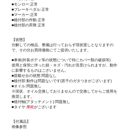
■モンロー:正常
■ブレーキペダル:正常
■マーカー:正常
■植付部の作動:正常
■植付部の昇降:正常
【状態】
分解しての検品、整備は行っておらず現状渡しとなりますの
で、その分お買得価格にてご提供いたします。
■車体(外装ボディ等の状態について特にカバー類の破損等)
使用と保管に伴った錆・キズ・汚れが見受けられますが、動作
に影響するものはございません。
■苗載せ台の状態:問題なし
■植付部:動作は問題ないです(若干のガタつきがございます)
■オイル:問題無し
※現状、オイル交換しておりませんので交換してからご使用を
推奨します。
■植付軸(アタッチメント):問題無し
■タイヤ:
摩耗
がございます
【付属品】
画像参照