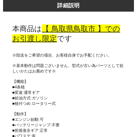
詳細説明
本商品は
【 鳥取県鳥取市 】での
お引渡し限定
です
※陸送をご希望の場合、お客様自身でお手配ください。
※基本動作は問題ございません、型式が古い為パーツとして欲
しいかたはお薦めです※
【機能】
■4条植
■変速:通常ギア
■給油方式:ガソリン
■植付つめ:ロータリー式
【動作】
■エンジン始動:可
■バッテリージャンプ:不要
■前後進全ギア:正常
■パワステ:有