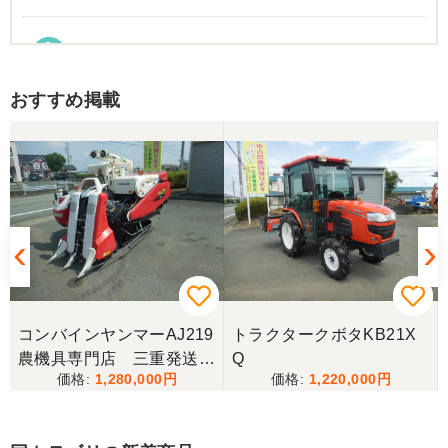
東京都／Suzukake
初めて中古農機具市場を利用しました。 購入したい
おすすめ掲載
物は2台出ていて、当初安い方を購入予定でした。
しかしそちらは売れてしまったとの事でしたので、5
万円ほど高い方を購入させて頂きました。 引き取り
に伺い持ち帰りましたが、出品画像と違い確認した
所、安い方を渡されました。 出品者に問い合わせま
したが、高い方は「先に購入した者が引き取り済み
で安い方でお願いしたい」との事。 では先の安い方
との差額分を返金と交渉しましたが、「難しい」と
の事。カバーが脱落していて、使用に難が有る事を
伝えたところ、そのカバー代金で妥協する事になり
ました。 「管理する者が間違えて管理番号を貼り付
けた」 といっておりましたが、とても残念な気持
ちで購入した機械を修理しています。 二度とこのよ
コンバインヤンマーAJ219
トラクタークボタKB21X
うな間違いが無いように改善して欲しいです。
農機具専門店 三重発送整
Q
1,280,000
1,220,000
備済み
東京都／
良いコンバインを購入する事が出来ました、ありが