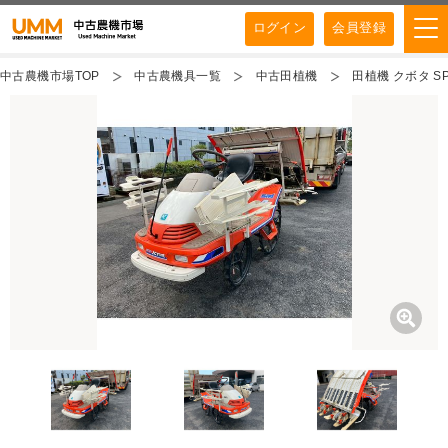
ログイン
会員登録
中古農機市場TOP
中古農機具一覧
中古田植機
田植機 クボタ S