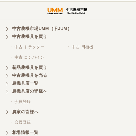
た。また機会があればよろしくお願いします。
東京都／がーさん
中古農機市場UMM（旧JUM）
その日に評価しましたが届いてませんか？ 届いてな
中古農機具を買う
ければ再度送信しますが。 大橋粉砕機です。
・ 中古 トラクター
・ 中古 田植機
・ 中古 コンバイン
東京都／がーさん
新品農機具を買う
なんだかんだ積み込みまでして頂き助かりました！
中古農機具を売る
農機具店一覧
東京都／おちゃ
農機具店の皆様へ
とても対応良く、積込までしていただきました。
・ 会員登録
農家の皆様へ
東京都／あきら
・ 会員登録
購入させていただきました、今後ともよろしくお願
相場情報一覧
いいたします。