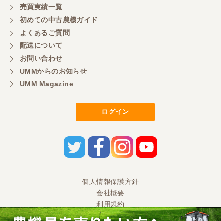
売買実績一覧
初めての中古農機ガイド
東京都／もっくん
よくあるご質問
担当者さんの対応が素晴らしい！ とても気分の良
配送について
い取引ができました。 製品も価格以上の状態で満足
お問い合わせ
しています。
UMMからのお知らせ
UMM Magazine
東京都／ヨッシー
迅速な取引有難うございました
ログイン
東京都／大西
とても迅速で丁寧なご対応ありがとうございまし
た。 引き取りまでスムーズで気持ちの良いお取引が
出来たと思います。今後も活用させて頂きたく思っ
個人情報保護方針
ておりますので、どうぞ宜しくお願い申し上げま
す。
会社概要
利用規約
特商法に基づく表記