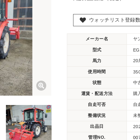
ウォッチリスト登録
メーカー名
ヤ
型式
EG
馬力
2
使用時間
35
状態
中
運賃・配送方法
購
自走可否
自
整備状況
未
出品日
20
管理NO.
00