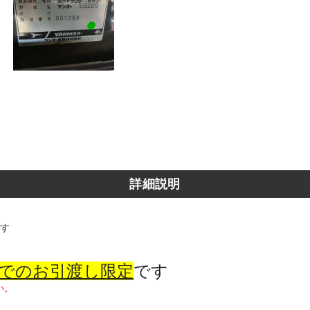
詳細説明
です
】でのお引渡し限定
です
い。