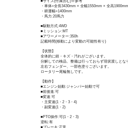
■サイズ(付属含む)※参考
・車体=全長3430mm × 全幅1550mm × 全高1900m
・耕運幅=1400mm
・馬力:20馬力
■駆動方式:4WD
■ミッション:MT
■アワーメーター:350h
記載時間(移動により変動の可能性有り)
【状態】
全体的に錆・キズ・汚れがございます。
分解しての検品、整備は行っておらず現状渡しとな
左右フェンダー、一部色塗りございます。
ロータリー尾輪無しです。
【動作】
■エンジン始動:ジャンパー始動で可
■前後進:可
■変速:可
・主変速(1・2・3・4)
・副変速(1・2)
■PTO操作:可(1・2・3)
逆転:有
■ブレーキ:正常