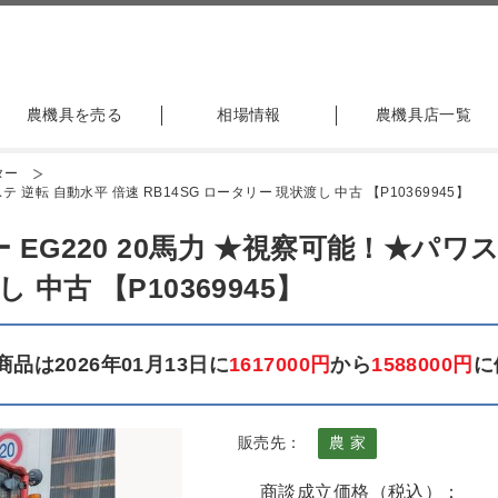
農機具を売る
相場情報
農機具店一覧
ター
 逆転 自動水平 倍速 RB14SG ロータリー 現状渡し 中古 【P10369945】
EG220 20馬力 ★視察可能！★パワス
 中古 【P10369945】
品は2026年01月13日に
1617000円
から
1588000円
に
販売先：
農 家
商談成立価格（税込）：