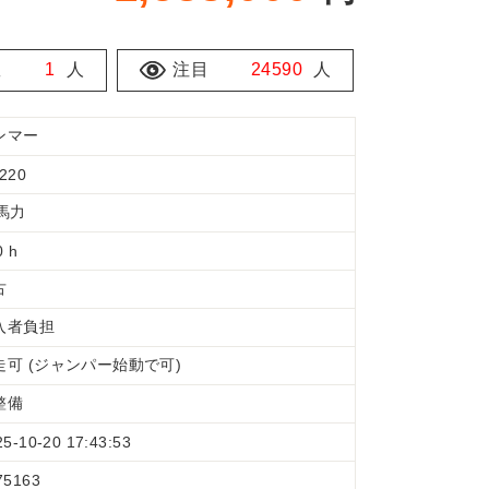
数
1
人
注目
24590
人
ンマー
220
0馬力
0 h
古
入者負担
走可 (ジャンパー始動で可)
整備
25-10-20 17:43:53
75163