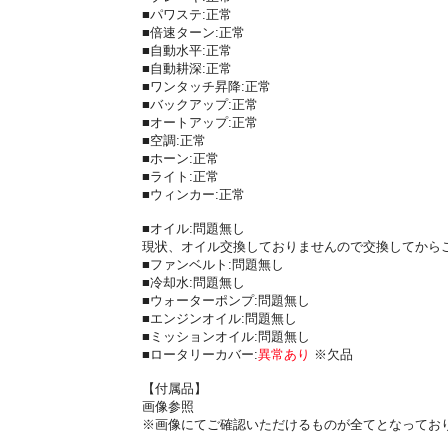
■パワステ:正常
■倍速ターン:正常
■自動水平:正常
■自動耕深:正常
■ワンタッチ昇降:正常
■バックアップ:正常
■オートアップ:正常
■空調:正常
■ホーン:正常
■ライト:正常
■ウィンカー:正常
■オイル:問題無し
現状、オイル交換しておりませんので交換してから
■ファンベルト:問題無し
■冷却水:問題無し
■ウォーターポンプ:問題無し
■エンジンオイル:問題無し
■ミッションオイル:問題無し
■ロータリーカバー:
異常あり
※欠品
【付属品】
画像参照
※画像にてご確認いただけるものが全てとなってお