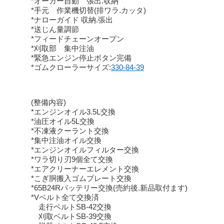
*オーガー自動 張出.収納
*手元 作業機切替(排ワラ.カッタ)
*ナローガイド 収納.張出
*送じん量調節
*フィードチェーンオープン
*刈取部 集中注油
*緊急エンジン停止ボタン完備
*ゴムクローラーサイズ:
330-84-39
(整備内容)
*エンジンオイル3.5L交換
*油圧オイル5L交換
*不凍液クーラント交換
*集中注油オイル交換
*エンジンオイルフィルター交換
*ワラ切り刃9個全て交換
*エアクリーナーエレメント交換
*こぎ胴搬入ゴムプレート交換
*65B24Rバッテリー交換(売約後.新品取付ます)
*Vベルト全て交換済
走行ベルトSB-42交換
刈取ベルトSB-39交換