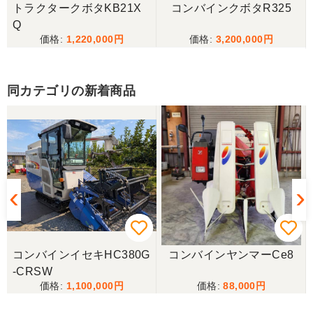
トラクタークボタKB21X
コンバインクボタR325
今回もしっかり整備整備をしてくださり安心です大
Q
事に長く使わせていただきますありがとうございま
1,220,000
3,200,000
す
同カテゴリの新着商品
岐阜県／田畑
しっかり整備をしてくださり安心して購入させてい
ただきましたありがとうございます
岐阜県／長池松広
この度は、コンバイン購入に際しまして、納品日に
際しては、ご配慮頂き誠にありがとうございまし
た。本当に助かりました。
コンバインイセキHC380G
コンバインヤンマーCe8
岐阜県／バインダー
-CRSW
急なお願いにも対応ありがとうございました。 あり
1,100,000
88,000
がとうございました。 親切に対応していただきまし
た。