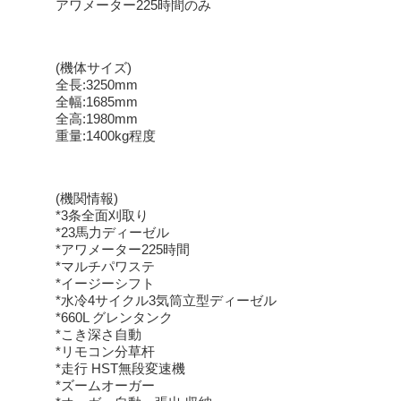
アワメーター225時間のみ
(機体サイズ)
全長:3250mm
全幅:1685mm
全高:1980mm
重量:1400kg程度
(機関情報)
*3条全面刈取り
*23馬力ディーゼル
*アワメーター225時間
*マルチパワステ
*イージーシフト
*水冷4サイクル3気筒立型ディーゼル
*660L グレンタンク
*こき深さ自動
*リモコン分草杆
*走行 HST無段変速機
*ズームオーガー