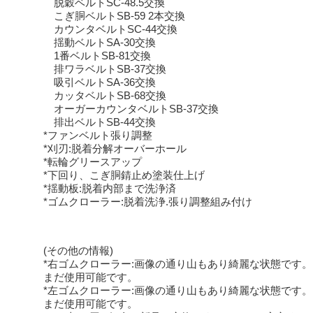
脱穀ベルトSC-48.5交換
こぎ胴ベルトSB-59 2本交換
カウンタベルトSC-44交換
揺動ベルトSA-30交換
1番ベルトSB-81交換
排ワラベルトSB-37交換
吸引ベルトSA-36交換
カッタベルトSB-68交換
オーガーカウンタベルトSB-37交換
排出ベルトSB-44交換
*ファンベルト張り調整
*刈刃:脱着分解オーバーホール
*転輪グリースアップ
*下回り、こぎ胴錆止め塗装仕上げ
*揺動板:脱着内部まで洗浄済
*ゴムクローラー:脱着洗浄.張り調整組み付け
(その他の情報)
*右ゴムクローラー:画像の通り山もあり綺麗な状態です
まだ使用可能です。
*左ゴムクローラー:画像の通り山もあり綺麗な状態です
まだ使用可能です。