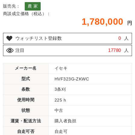
販売先：
農 家
商談成立価格（税込）：
1,780,000
円
ウォッチリスト登録数
0
人
注目
17780
人
メーカー名
イセキ
型式
HVF323G-ZKWC
条数
3条刈
使用時間
225 h
状態
中古
運賃・配送方法
購入者負担
自走可否
自走可