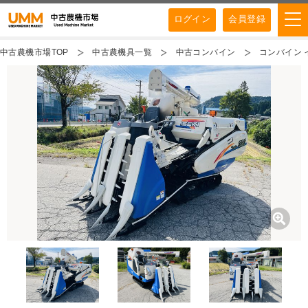
ログイン
会員登録
中古農機市場TOP
中古農機具一覧
中古コンバイン
コンバイン イ