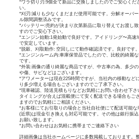
*ワラ切り刃:9個全て新品に交換しましたのでご安心くだ
い。
*刈刃:減りも少なくまだまだ使用可能です。分解オーバ
ル隙間調整済みです。
*バッテリー:売約が決まり次第新品に取り替えてお渡し
すのでご安心下さい。
*エンジン始動:1発始動で良好です。アイドリング〜高速
で安定しています。
*脱穀、刈取動作: 空回しにて動作確認済です。良好です
*エンジンルーム内:車庫保管品でしたので、比較的綺麗
です。
*外装:画像の通り綺麗な商品ですが、中古車の為、多少
や傷、サビなどはございます。
*アワメーターは現在225時間ですが、当社内の移動など
り多少増える場合もございますのでご了承下さい。
*現車確認、陸送見積もりなどお気軽にお問い合わせ下さ
タイミングが合えば混載便にて安く配送できる場合もご
ますのでお気軽にご相談ください。
*お客様にてお引取りの場合と当社自社便にて配送可能な
(近県)は現金引き換えも対応可能です。その他は銀行振
お願い致します。
*お問い合わせはお気軽に携帯までご連絡下さい
詳細画像は当社ホームページに多数掲載しております。