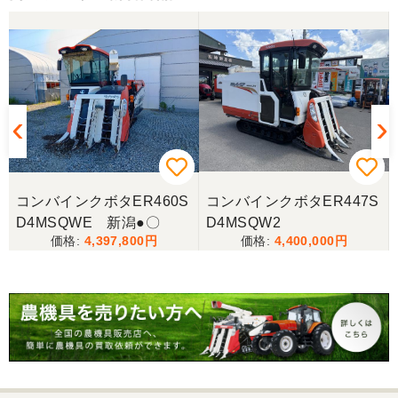
しっかり整備をしてくださり安心して購入させてい
ただきましたありがとうございます
岐阜県／長池松広
この度は、コンバイン購入に際しまして、納品日に
際しては、ご配慮頂き誠にありがとうございまし
た。本当に助かりました。
コンバインクボタER460S
コンバインクボタER447S
岐阜県／バインダー
D4MSQWE 新潟●〇
D4MSQW2
急なお願いにも対応ありがとうございました。 あり
4,397,800
4,400,000
がとうございました。 親切に対応していただきまし
た。
岐阜県／横倉林
ありがとうございます。