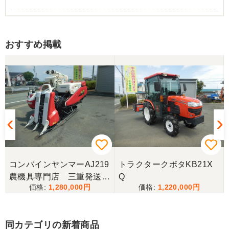
岐阜県／
おすすめ掲載
西川さま。電話対応から自社納車まで丁寧で信頼で
きる方です。農機はまたこちらで購入したいです。
岐阜県／
完璧に整備されており、対応も親切で丁寧。配送ま
で自社で対応してくださり本当にありがとうござい
ました。次回もこちらで購入させて頂きます。
岐阜県／田畑
コンバインヤンマーAJ219
トラクタークボタKB21X
今回もしっかり整備整備をしてくださり安心です大
農機具専門店 三重発送整
Q
事に長く使わせていただきますありがとうございま
1,280,000
1,220,000
備済み
す
同カテゴリの新着商品
岐阜県／田畑