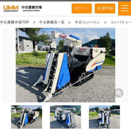
ログイン
会員登録
中古農機市場TOP
中古農機具一覧
中古コンバイン
コンバイン イ