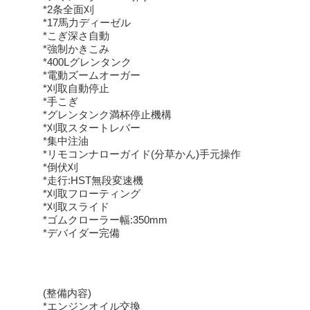
*2条全面刈
*17馬力ディーゼル
*こぎ深さ自動
*強制かきこみ
*400Lグレンタンク
*電動ズームオーガー
*刈取自動停止
*手こぎ
*グレンタンク満杯停止機構
*刈取スタートレバー
*集中注油
*リモコンナローガイド(分草かん)手元操作
*倒伏刈
*走行:HST無段変速機
*刈取フローティング
*刈取スライド
*ゴムクローラー幅:350mm
*デバイダー完備
(整備内容)
*エンジンオイル交換