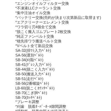
*エンジンオイルフィルター交換
*不凍液LLCクーラント交換
*集中注油オイル交換
*バッテリー交換(売約が決まり次第新品に取替ます)
*エアクリーナーエレメント交換
*ワラ切り刃4個全て交換
*脱こく搬入ゴムプレート2枚交換
*純正ファンベルト交換
*穂先排ワラ搬送ベルト交換
*Vベルト全て新品交換
SA-32(排ﾜﾗ入力ﾍﾞﾙﾄ)
SA-56(選別ﾍﾞﾙﾄ)
SB-34(刈取ﾍﾞﾙﾄ)
SB-41(ｸﾞﾚﾝ入力ﾍﾞﾙﾄ)
SB-44(脱こく入力ﾍﾞﾙﾄ)
SB-50(搬送入力ﾍﾞﾙﾄ)
SB-51(走行ﾍﾞﾙﾄ)
SB-56(2番螺旋ﾍﾞﾙﾄ)
LB-60(脱こくｶｳﾝﾀﾍﾞﾙﾄ)
SB-70(こぎ胴ﾍﾞﾙﾄ)
SB-70(ｶｯﾀﾍﾞﾙﾄ)
*ブレーキ調整
*刈歯 脱着ｵｰﾊﾞｰﾎｰﾙ隙間調整