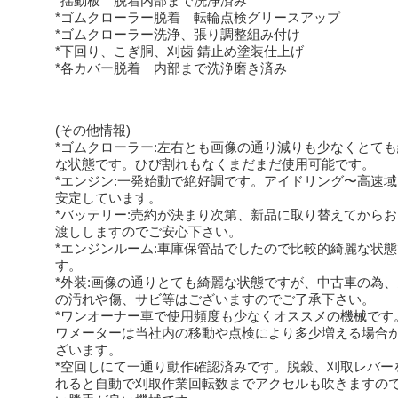
*揺動板 脱着内部まで洗浄済み
*ゴムクローラー脱着 転輪点検グリースアップ
*ゴムクローラー洗浄、張り調整組み付け
*下回り、こぎ胴、刈歯 錆止め塗装仕上げ
*各カバー脱着 内部まで洗浄磨き済み
(その他情報)
*ゴムクローラー:左右とも画像の通り減りも少なくとて
な状態です。ひび割れもなくまだまだ使用可能です。
*エンジン:一発始動で絶好調です。アイドリング〜高速
安定しています。
*バッテリー:売約が決まり次第、新品に取り替えてから
渡ししますのでご安心下さい。
*エンジンルーム:車庫保管品でしたので比較的綺麗な状態
す。
*外装:画像の通りとても綺麗な状態ですが、中古車の為
の汚れや傷、サビ等はございますのでご了承下さい。
*ワンオーナー車で使用頻度も少なくオススメの機械です
ワメーターは当社内の移動や点検により多少増える場合
ざいます。
*空回しにて一通り動作確認済みです。脱穀、刈取レバー
れると自動で刈取作業回転数までアクセルも吹きますの