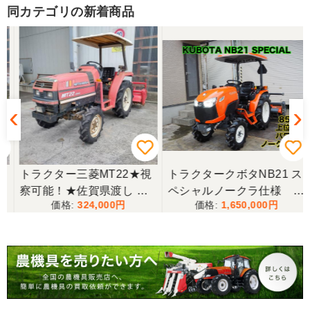
同カテゴリの新着商品
★
トラクター三菱MT22★視
トラクタークボタNB21 ス
察可能！★佐賀県渡し 三
ペシャルノークラ仕様 上
324,000
1,650,000
菱 トラクター MT22 22馬
位機種
力 2462h キャノピー付 パ
ワステ R1426S ロータリ
ー MT 4WD ディーゼル 現
状渡し【P11460730】