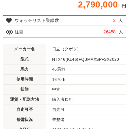
2,790,000
円
ウォッチリスト登録数
3
人
注目
26458
人
メーカー名
日立（クボタ)
型式
NTX46(KL46)FQBMAXSP+SX2020
馬力
46馬力
使用時間
1670 h
状態
中古
運賃・配送方法
購入者負担
自走可否
自走可
整備状況
未整備