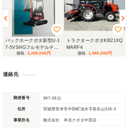
バックホークボタ新型U-1
トラクタークボタKB21XQ
7-5VSHGフルモデルチェ
MARF4
3,200,000
1,980,000
ンジ
連絡先
Contact
郵便番号
987-0611
住所
宮城県登米市中田町浅水字長谷山326-3
事業所名
株式会社 本吉クボタ中田店