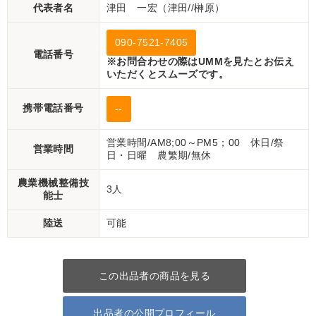
代表者名
津田 一宏（津田//榊原）
090-7521-7405
電話番号
※お問合わせの際はUMMを見たとお伝え
いただくとスムーズです。
携帯電話番号
--
営業時間/AM8;00～PM5；00 休日/祭
営業時間
日・日曜 農繁期/無休
農業機械整備技
3人
能士
陸送
可能
この出品者の商品を見る
出品者の公開プロフィール