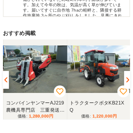
す。加えて今年の秋は、気温が高く草が伸びていま
す。届いてすぐに自作地 7haの畦畔と、隣接する耕
作放棄地 3ヶ所のやぶ刈り をしました。見事にきれ
いに仕上がりました。
おすすめ掲載
宮城県／木下健一
本当にお世話になりました。とにかく対応が素晴ら
しかったです。助かりました。 必要な農機具があっ
たら、まずチェックしようと思っています。 ありが
とうございました。
コンバインヤンマーAJ219
トラクタークボタKB21X
農機具専門店 三重発送整
Q
1,280,000
1,220,000
備済み