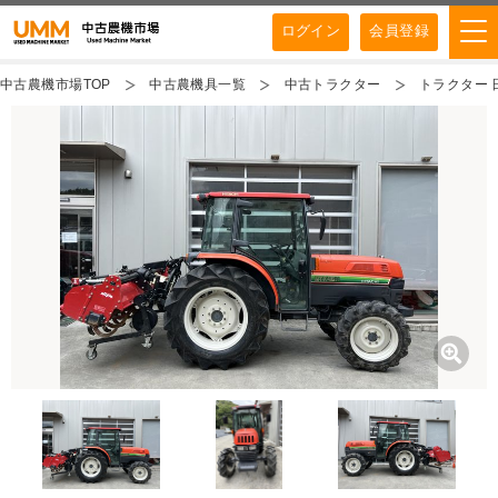
ログイン
会員登録
中古農機市場TOP
中古農機具一覧
中古トラクター
トラクター 日立