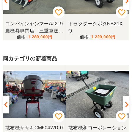
香川県／西川忠洋
丁寧な対応をしていただき計量選別機を無事持ち帰
コンバインヤンマーAJ219
トラクタークボタKB21X
ることができました。今年の籾摺り時に旧機が故障
農機具専門店 三重発送整
Q
し、修理の目途が無い中、手頃な価格の本機を見つ
1,280,000
1,220,000
備済み
けることが出来て大満足です。リンスクさんありが
とうございました。
同カテゴリの新着商品
香川県／山崎
10月にコンバインを購入させていただきました、香
川県から熊本県まで運んでもらい、 とても親切に機
械の説明をしていただき感謝しています。 そして、
この度無事に稲刈りを行い、終了しました。 農機リ
ンクスさん、ありがとうございました。
散布機ササキCM604WD-0
散布機和コーポレーション