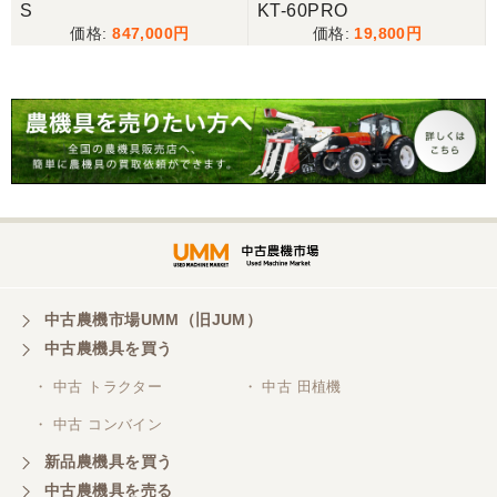
S
KT-60PRO
847,000
19,800
1
中古農機市場UMM（旧JUM）
中古農機具を買う
・ 中古 トラクター
・ 中古 田植機
・ 中古 コンバイン
新品農機具を買う
中古農機具を売る