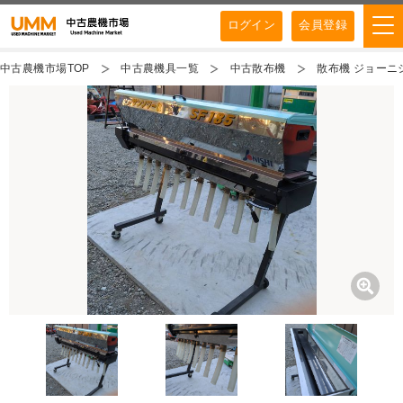
ログイン
会員登録
中古農機市場TOP
中古農機具一覧
中古散布機
散布機 ジョーニシ