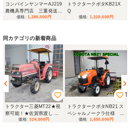
岐阜県／田畑
コンバインヤンマーAJ219
トラクタークボタKB21X
今回もしっかり整備整備をしてくださり安心です大
農機具専門店 三重発送整
Q
事に長く使わせていただきますありがとうございま
1,280,000
1,220,000
備済み
す
同カテゴリの新着商品
岐阜県／田畑
しっかり整備をしてくださり安心して購入させてい
ただきましたありがとうございます
岐阜県／長池松広
この度は、コンバイン購入に際しまして、納品日に
際しては、ご配慮頂き誠にありがとうございまし
た。本当に助かりました。
★
トラクター三菱MT22★視
トラクタークボタNB21 ス
岐阜県／バインダー
察可能！★佐賀県渡し 三
ペシャルノークラ仕様 上
急なお願いにも対応ありがとうございました。 あり
324,000
1,650,000
菱 トラクター MT22 22馬
位機種
がとうございました。 親切に対応していただきまし
力 2462h キャノピー付 パ
た。