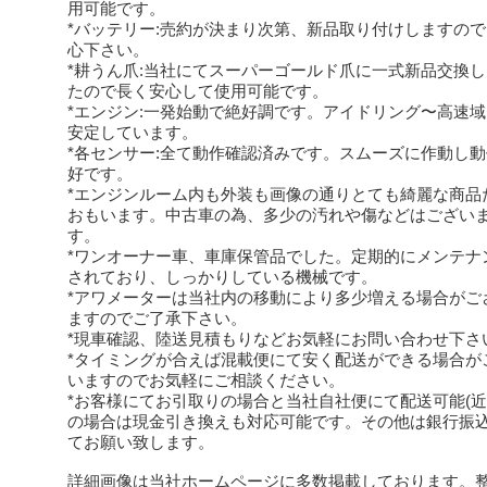
用可能です。
*バッテリー:売約が決まり次第、新品取り付けしますの
心下さい。
*耕うん爪:当社にてスーパーゴールド爪に一式新品交換
たので長く安心して使用可能です。
*エンジン:一発始動で絶好調です。アイドリング〜高速
安定しています。
*各センサー:全て動作確認済みです。スムーズに作動し
好です。
*エンジンルーム内も外装も画像の通りとても綺麗な商品
おもいます。中古車の為、多少の汚れや傷などはござい
す。
*ワンオーナー車、車庫保管品でした。定期的にメンテナ
されており、しっかりしている機械です。
*アワメーターは当社内の移動により多少増える場合がご
ますのでご了承下さい。
*現車確認、陸送見積もりなどお気軽にお問い合わせ下さ
*タイミングが合えば混載便にて安く配送ができる場合が
いますのでお気軽にご相談ください。
*お客様にてお引取りの場合と当社自社便にて配送可能(近
の場合は現金引き換えも対応可能です。その他は銀行振
てお願い致します。
詳細画像は当社ホームページに多数掲載しております。