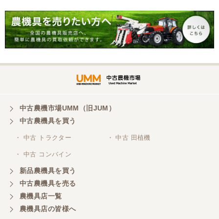
ワステ R1426S ロータリ
ー MT 4WD ディーゼル 現
状渡し【P11460730】
岐阜県／横倉林
ありがとうございます。
岐阜県／横倉林
ありがとうございます
中古農機市場UMM（旧JUM）
中古農機具を買う
岐阜県／横倉林
・ 中古 トラクター
・ 中古 田植機
ありがとうございます
・ 中古 コンバイン
新品農機具を買う
岐阜県／横倉林
中古農機具を売る
ありがとうございます
農機具店一覧
農機具店の皆様へ