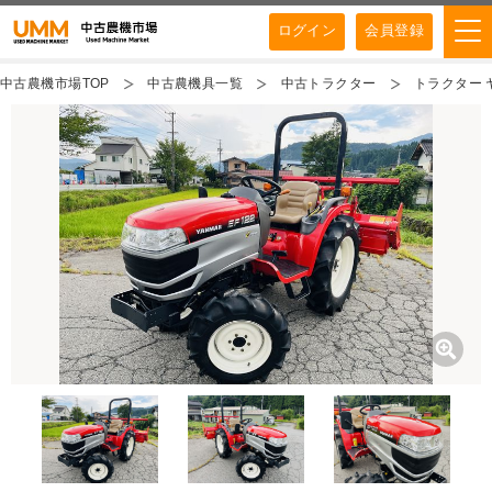
ログイン
会員登録
中古農機市場TOP
中古農機具一覧
中古トラクター
トラクター ヤン