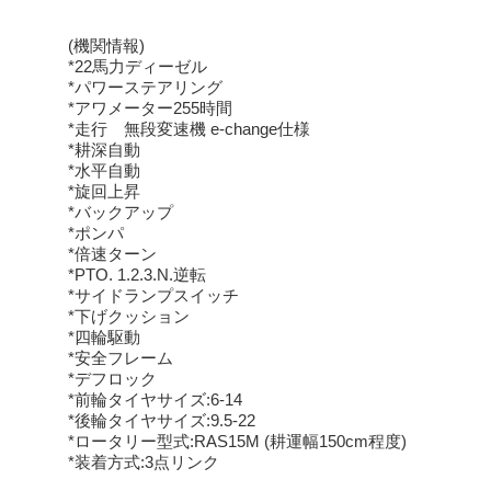
(機関情報)
*22馬力ディーゼル
*パワーステアリング
*アワメーター255時間
*走行 無段変速機 e-change仕様
*耕深自動
*水平自動
*旋回上昇
*バックアップ
*ポンパ
*倍速ターン
*PTO. 1.2.3.N.逆転
*サイドランプスイッチ
*下げクッション
*四輪駆動
*安全フレーム
*デフロック
*前輪タイヤサイズ:6-14
*後輪タイヤサイズ:9.5-22
*ロータリー型式:RAS15M (耕運幅150cm程度)
*装着方式:3点リンク