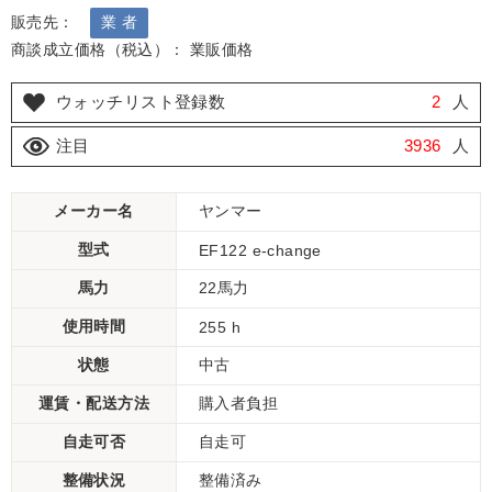
販売先：
業 者
商談成立価格（税込）： 業販価格
ウォッチリスト登録数
2
人
注目
3936
人
メーカー名
ヤンマー
型式
EF122 e-change
馬力
22馬力
使用時間
255 h
状態
中古
運賃・配送方法
購入者負担
自走可否
自走可
整備状況
整備済み