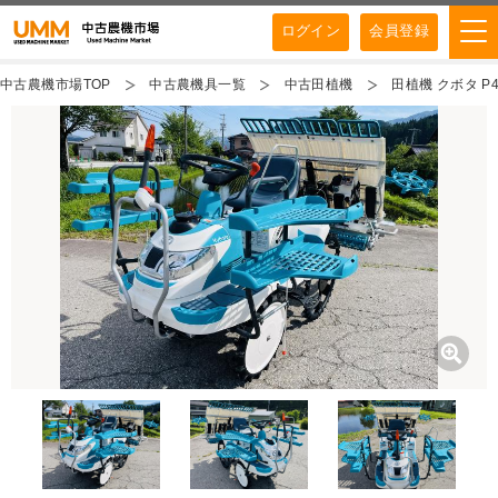
ログイン
会員登録
中古農機市場TOP
中古農機具一覧
中古田植機
田植機 クボタ P4