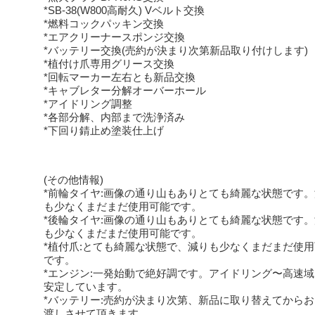
*SB-38(W800高耐久) Vベルト交換
*燃料コックパッキン交換
*エアクリーナースポンジ交換
*バッテリー交換(売約が決まり次第新品取り付けします)
*植付け爪専用グリース交換
*回転マーカー左右とも新品交換
*キャブレター分解オーバーホール
*アイドリング調整
*各部分解、内部まで洗浄済み
*下回り錆止め塗装仕上げ
(その他情報)
*前輪タイヤ:画像の通り山もありとても綺麗な状態です
も少なくまだまだ使用可能です。
*後輪タイヤ:画像の通り山もありとても綺麗な状態です
も少なくまだまだ使用可能です。
*植付爪:とても綺麗な状態で、減りも少なくまだまだ使
です。
*エンジン:一発始動で絶好調です。アイドリング〜高速
安定しています。
*バッテリー:売約が決まり次第、新品に取り替えてから
渡しさせて頂きます。