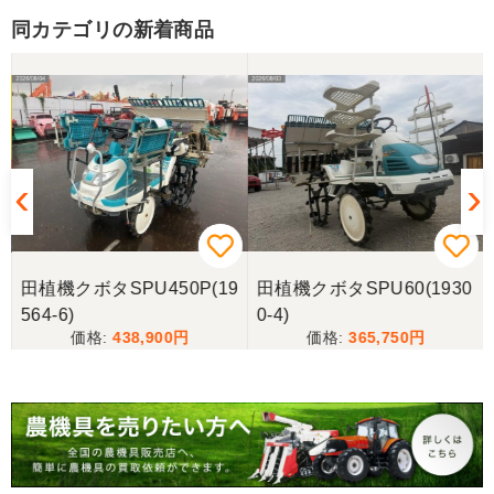
同カテゴリの新着商品
岐阜県／田畑
しっかり整備をしてくださり安心して購入させてい
ただきましたありがとうございます
岐阜県／長池松広
この度は、コンバイン購入に際しまして、納品日に
際しては、ご配慮頂き誠にありがとうございまし
た。本当に助かりました。
田植機クボタSPU450P(19
田植機クボタSPU60(1930
岐阜県／バインダー
564-6)
0-4)
急なお願いにも対応ありがとうございました。 あり
438,900
365,750
がとうございました。 親切に対応していただきまし
た。
岐阜県／横倉林
ありがとうございます。