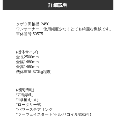
詳細説明
クボタ田植機 P450
ワンオーナー 使用頻度少なくとても綺麗な機械です。
車体番号:50575
(機体サイズ)
全長2500mm
全幅1480mm
全高1460mm
機体重量:370kg程度
(機関情報)
*四輪駆動
*4条植えつけ
*ロータリー式
*パワーステアリング
*ツーウェイスタート(セル.リコイル始動可)