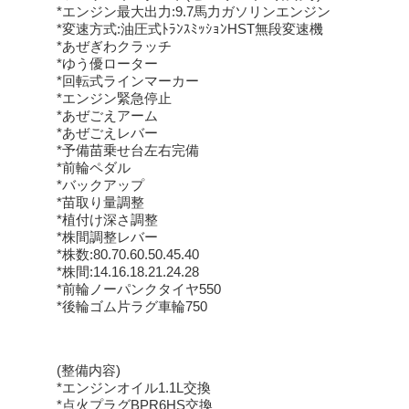
*エンジン最大出力:9.7馬力ガソリンエンジン
*変速方式:油圧式ﾄﾗﾝｽﾐｯｼｮﾝHST無段変速機
*あぜぎわクラッチ
*ゆう優ローター
*回転式ラインマーカー
*エンジン緊急停止
*あぜごえアーム
*あぜごえレバー
*予備苗乗せ台左右完備
*前輪ペダル
*バックアップ
*苗取り量調整
*植付け深さ調整
*株間調整レバー
*株数:80.70.60.50.45.40
*株間:14.16.18.21.24.28
*前輪ノーパンクタイヤ550
*後輪ゴム片ラグ車輪750
(整備内容)
*エンジンオイル1.1L交換
*点火プラグBPR6HS交換