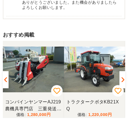
ありがとうございました。また機会がありましたら
よろしくお願いします。
岐阜県／
おすすめ掲載
西川さま。電話対応から自社納車まで丁寧で信頼で
きる方です。農機はまたこちらで購入したいです。
岐阜県／
完璧に整備されており、対応も親切で丁寧。配送ま
で自社で対応してくださり本当にありがとうござい
ました。次回もこちらで購入させて頂きます。
岐阜県／田畑
コンバインヤンマーAJ219
トラクタークボタKB21X
今回もしっかり整備整備をしてくださり安心です大
農機具専門店 三重発送整
Q
事に長く使わせていただきますありがとうございま
1,280,000
1,220,000
備済み
す