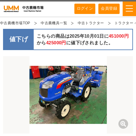
ログイン
会員登録
中古農機市場TOP
中古農機具一覧
中古トラクター
トラクター イ
こちらの商品は2025年10月01日に
451000円
値下げ
から
425000円
に値下げされました。