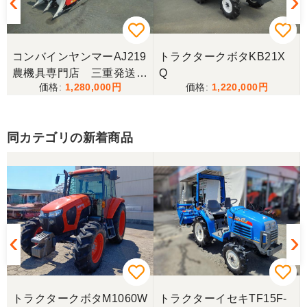
伝えたところ、そのカバー代金で妥協する事になり
ました。 「管理する者が間違えて管理番号を貼り付
けた」 といっておりましたが、とても残念な気持
ちで購入した機械を修理しています。 二度とこのよ
コンバインヤンマーAJ219
トラクタークボタKB21X
うな間違いが無いように改善して欲しいです。
農機具専門店 三重発送整
Q
1,280,000
1,220,000
備済み
東京都／
良いコンバインを購入する事が出来ました、ありが
とうございました。
同カテゴリの新着商品
東京都／yuikanoa
いろいろな質問にもすぐに答えていただき 引き取り
時にも親切な対応をありがとうございました。又機
会があれば宜しくお願いします。ありがとうござい
ます。
東京都／松浦克美
トラクタークボタM1060W
トラクターイセキTF15F-
エンジンが一発でかかり嬉しかったです。