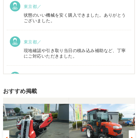
東京都／
状態のいい機械を安く購入できました。ありがとう
ございました。
東京都／
現地確認や引き取り当日の積み込み補助など、丁寧
にご対応いただきました。
東京都／Suzukake
初めて中古農機具市場を利用しました。 購入したい
おすすめ掲載
物は2台出ていて、当初安い方を購入予定でした。
しかしそちらは売れてしまったとの事でしたので、5
万円ほど高い方を購入させて頂きました。 引き取り
に伺い持ち帰りましたが、出品画像と違い確認した
所、安い方を渡されました。 出品者に問い合わせま
したが、高い方は「先に購入した者が引き取り済み
で安い方でお願いしたい」との事。 では先の安い方
との差額分を返金と交渉しましたが、「難しい」と
の事。カバーが脱落していて、使用に難が有る事を