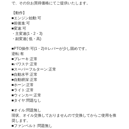
で、その分お買得価格にてご提供いたします。
【動作】
■エンジン始動:可
■前後進:可
■変速:可
・主変速(1・2・3)
・副変速( 低・高)
■PTO操作:可(1・2)※レバーが少し固めです。
逆転:有
■ブレーキ:正常
■パワステ:正常
■スーパーフルターン:正常
■自動水平:正常
■自動耕深:正常
■ホーン:正常
■ライト:正常
■ウィンカー:正常
■タイヤ:問題なし
■オイル:問題無し
現状、オイル交換しておりませんので交換してからご使用を推
奨します。
■ファンベルト:問題無し