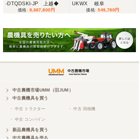
-DTQDSKI-JP 上越◆
UKWX 岐阜
8,687,800
549,780
東京都／松浦克美
対応が良く、機械も良いようです。
東京都／購入者
非常に丁寧に対応して頂きありがとうございまし
た。また機会があればよろしくお願いします。
東京都／がーさん
中古農機市場UMM（旧JUM）
その日に評価しましたが届いてませんか？ 届いてな
中古農機具を買う
ければ再度送信しますが。 大橋粉砕機です。
・ 中古 トラクター
・ 中古 田植機
・ 中古 コンバイン
東京都／がーさん
新品農機具を買う
なんだかんだ積み込みまでして頂き助かりました！
中古農機具を売る