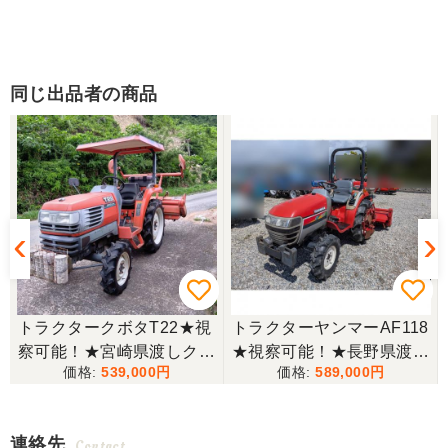
同じ出品者の商品
トラクタークボタT22★視
トラクターヤンマーAF118
察可能！★宮崎県渡しクボ
★視察可能！★長野県渡し
539,000
589,000
タ トラクター T22 22馬力
ヤンマー トラクター AF11
付
キャノピー付き 1755h 逆
8 18馬力 637h パワステ
転 自動水平 倍速 RL150T
逆転 自動耕深 ディーゼル
連絡先
Contact
ロータリー 4WD 現状渡し
R116W ロータリー 現状渡