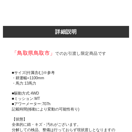
詳細説明
「鳥取県鳥取市」
でのお引渡し限定商品です
■サイズ(付属含む)※参考
・耕運幅=1100mm
・馬力:13馬力
■駆動方式:4WD
■ミッション:MT
■アワーメーター:707h
記載時間(移動により変動の可能性有り)
【状態】
全体的に錆・キズ・汚れがございます。
分解しての検品、整備は行っておらず現状渡しとなりますの