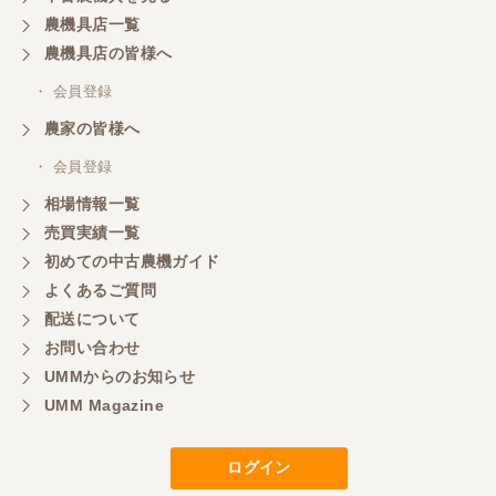
農機具店一覧
東京都／おちゃ
農機具店の皆様へ
とても対応良く、積込までしていただきました。
・ 会員登録
農家の皆様へ
東京都／あきら
・ 会員登録
購入させていただきました、今後ともよろしくお願
相場情報一覧
いいたします。
売買実績一覧
初めての中古農機ガイド
東京都／もっくん
よくあるご質問
担当者さんの対応が素晴らしい！ とても気分の良
配送について
い取引ができました。 製品も価格以上の状態で満足
お問い合わせ
しています。
UMMからのお知らせ
UMM Magazine
東京都／ヨッシー
迅速な取引有難うございました
ログイン