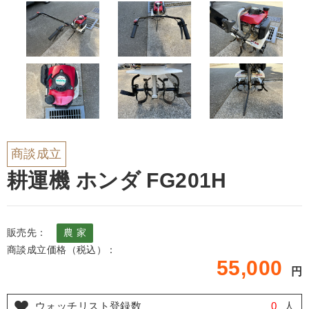
商談成立
耕運機 ホンダ FG201H
販売先：
農 家
商談成立価格（税込）：
55,000
円
ウォッチリスト登録数
0
人