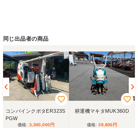
同じ出品者の商品
コンバインクボタER323S
耕運機マキタMUK360D
PGW
3,300,000
39,800