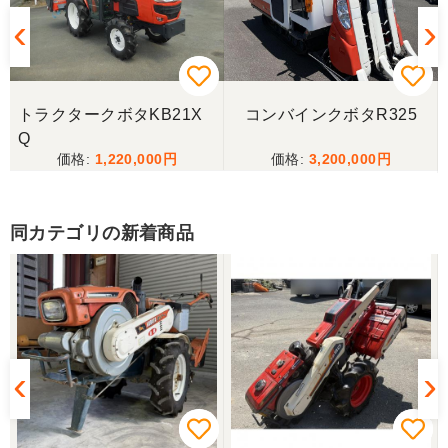
山梨県／樋野進悦
メールの返信がなかったので、残念ですが、こちら
からキャンセルのメールを送った。
トラクタークボタKB21X
コンバインクボタR325
Q
1,220,000
3,200,000
山梨県／伊藤明久
こちらの希望価格にして頂き有り難う御座いまし
た。 引き取りにお伺いするまで 待って頂き有り難
同カテゴリの新着商品
うございました。
山梨県／じん
整備された中古のバインダーを探していて、金額も
だいたい予算内だったのですぐに決めました！ それ
から陸送が可能という所も大きな決め手で、良い買
い物が出来たと非常に満足しております。