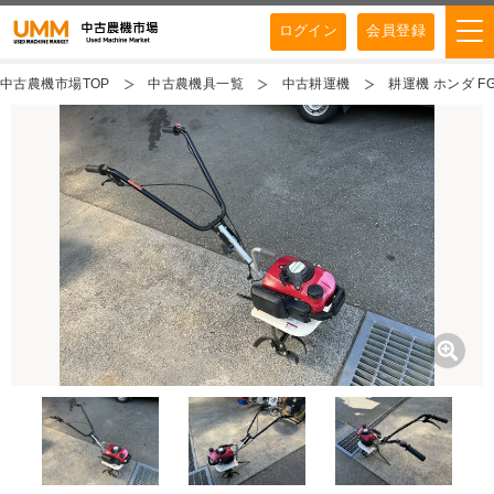
ログイン
会員登録
中古農機市場TOP
中古農機具一覧
中古耕運機
耕運機 ホンダ FG