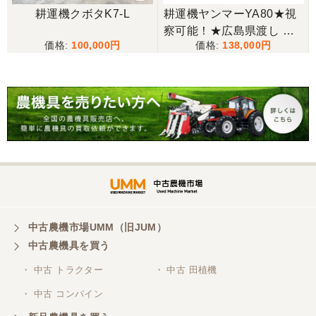
山梨県／今井基史
耕運機クボタK7-L
耕運機ヤンマーYA80★視
この度は、迅速な対応ありがとうございました。た
察可能！★広島県渡し ヤ
だ、メールに記載の配達の受け取りについてタイム
100,000
138,000
ンマー 耕運機 YA80 8馬力
ラグがあり少しとまどいましたので、星をひとつの
歩行型 管理機 農用トラク
けました。
ター 手押し式 ディーゼル
現状渡し【P11435487】
山梨県／
迅速丁寧にご対応くださいました。この度はありが
とうございます。
山梨県／
ありがとうございました。 安心でしっかりしたお店
です。
中古農機市場UMM（旧JUM）
中古農機具を買う
・ 中古 トラクター
・ 中古 田植機
山梨県／井上農場
・ 中古 コンバイン
このたびはお取引ありがとうございました。 梱包も
丁寧で、機械も問題なく動作しました。