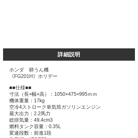
詳細説明
ホンダ 耕うん機
《FG201H》ホリデー
■■仕様■■
寸法（長×幅×高）：1050×475×995ｍｍ
機体重量：17kg
空冷4ストローク単気筒ガソリンエンジン
最大出力：2.2馬力
総排気量：49.4cm3
燃料タンク容量：0.35L
変速段数：前進1段