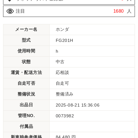
注目
1680
人
メーカー名
ホンダ
型式
FG201H
使用時間
h
状態
中古
運賃・配送方法
応相談
自走可否
自走可
整備状況
整備済み
出品日
2025-08-21 15:36:06
管理NO.
0073982
付属品
新車時参考価格
84,480 円