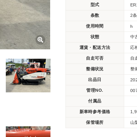
型式
ER
条数
2
使用時間
h
状態
中
運賃・配送方法
応
自走可否
自
整備状況
整
出品日
20
管理NO.
00
付属品
新車時参考価格
1,
保管場所
山