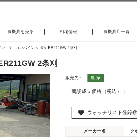
農機具を売る
相場情報
農機具店一覧
イン
コンバイン クボタ ER211GW 2条刈
R211GW 2条刈
販売先：
農 家
商談成立価格（税込）：
ウォッチリスト登録
メーカー名
ク