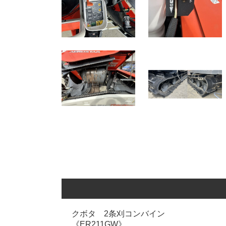
クボタ 2条刈コンバイン
《ER211GW》