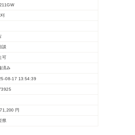
211GW
条刈
古
相談
走可
備済み
25-08-17 13:54:39
73925
971,200 円
梨県