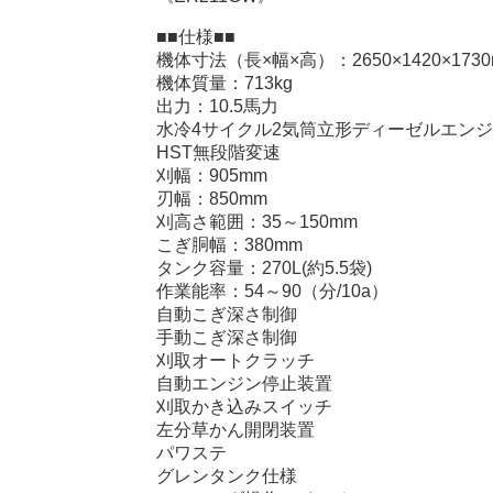
■■仕様■■
機体寸法（長×幅×高）：2650×1420×173
機体質量：713kg
出力：10.5馬力
水冷4サイクル2気筒立形ディーゼルエン
HST無段階変速
刈幅：905mm
刃幅：850mm
刈高さ範囲：35～150mm
こぎ胴幅：380mm
タンク容量：270L(約5.5袋)
作業能率：54～90（分/10a）
自動こぎ深さ制御
手動こぎ深さ制御
刈取オートクラッチ
自動エンジン停止装置
刈取かき込みスイッチ
左分草かん開閉装置
パワステ
グレンタンク仕様