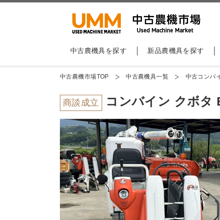
中古農機具を探す
新品農機具を探す
中古農機市場TOP
中古農機具一覧
中古コンバ
コンバイン クボタ E
商談成立