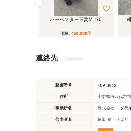
MOTOR
ハーベスター三菱MH76
耕
00
450,000
連絡先
Contact
郵便番号
409-3612
住所
山梨県西八代郡
事業所名
株式会社 ヨダ
代表者名
依田 孝一（よだ