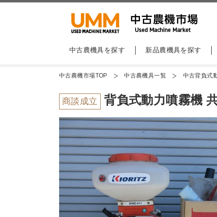
中古農機具を探す
新品農機具を探す
中古農機市場TOP
中古農機具一覧
中古背負式
背負式動力噴霧機 共立
商談成立