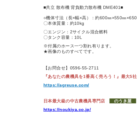
■共立 散布機 背負動力散布機 DME401■
○機体寸法（長×幅×高）：約600㎜×550㎜×65
〇本体質量：約10kg
〇エンジン：2サイクル混合燃料
〇タンク容量：10L
※付属のホース一つ割れ有ります。
★画像のものすべてです。
【お問合せ】0596-55-2711
『あなたの農機具を1番高く売ろう！』
最大5
https://agreuse.com/
日本最大級の中古農機具専門店
のうき屋
https://noukiya.co.jp/