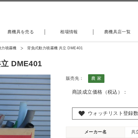
農機具を売る
相場情報
農機具店一覧
動力噴霧機
背負式動力噴霧機 共立 DME401
 DME401
販売先：
農 家
商談成立価格（税込）：
ウォッチリスト登録
メーカー名
共