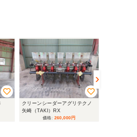
クリーンシーダーアグリテクノ
管理機+堀取
矢崎（TAKI）RX
602+S520
260,000