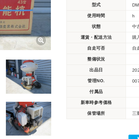
型式
DM
使用時間
h
状態
中
運賃・配送方法
購
自走可否
自
整備状況
出品日
20
管理NO.
00
付属品
新車時参考価格
保管場所
三