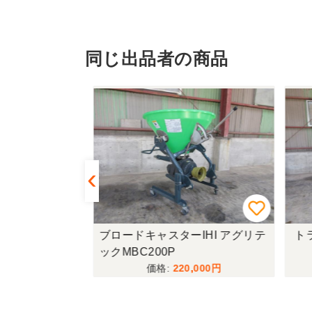
同じ出品者の商品
R335-HDW
ブロードキャスターIHI アグリテ
トラ
ックMBC200P
,000
220,000