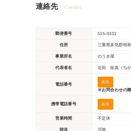
連絡先
Contact
郵便番号
515-0331
住所
三重県多気郡明和町
事業所名
のうき屋
代表者名
近田 拓真（ち
表示
電話番号
※お問合わせの際
携帯電話番号
表示
営業時間
不定休
陸送
可能