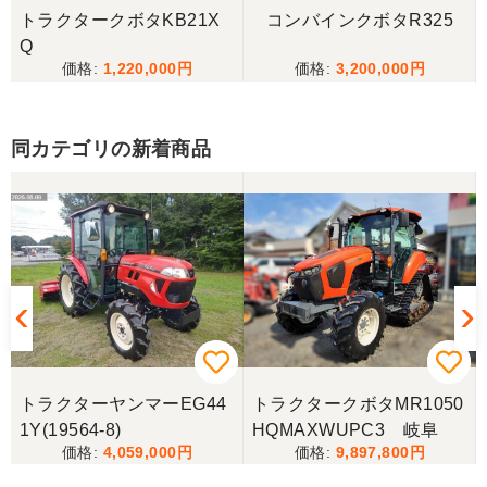
トラクタークボタKB21X
コンバインクボタR325
三重県／
Q
1,220,000
3,200,000
当方の要望に対して、素早く対応していただき感謝
しております。 ありがとうございました。
同カテゴリの新着商品
三重県／山﨑
スタッフの鈴木さんが親切で機械に詳しく 丁寧にご
対応頂きました。 ありがとう！ 少し距離はあります
が、今後も農機具を買う際はのうき屋さんを利用し
ようと思います。
三重県／miraisann
写真と現物が違いすぎる
トラクターヤンマーEG44
トラクタークボタMR1050
1Y(19564-8)
HQMAXWUPC3 岐阜
三重県／谷本勝美
4,059,000
9,897,800
こちらの、対応も、よく、大変、満足、です。