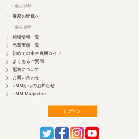
・ 会員登録
三重県／
農家の皆様へ
いつも色々お願いごとをしますが、 無理なお願いも
・ 会員登録
嫌な顔をせずに一生懸命頑張ってくれる中山さんに
感謝しています。ここで3台買いましたが、これから
相場情報一覧
もよろしくお願いしたいです。
売買実績一覧
初めての中古農機ガイド
よくあるご質問
三重県／
配送について
初めてコンバインを買いに行ったのですが、とても
明るい方に担当していただき細かく説明して下さっ
お問い合わせ
てとても嬉しかったです。
UMMからのお知らせ
UMM Magazine
三重県／
ログイン
担当さんの説明が丁寧で分かりやすく、急な要望に
も迅速に対応して頂き非常に助かりました。
三重県／