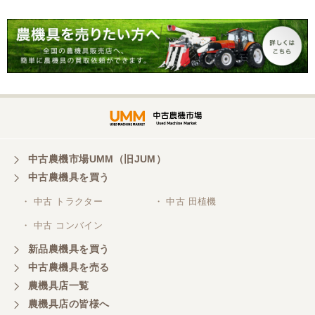
三重県／谷本勝美
こちらの、対応、も、よくして、くれました。
三重県／谷本勝美
対応も、よくしてくれました、有難うございまし
た。
中古農機市場UMM（旧JUM）
中古農機具を買う
三重県／山本
・ 中古 トラクター
・ 中古 田植機
対応ありがとうございました。
・ 中古 コンバイン
新品農機具を買う
三重県／山本
中古農機具を売る
共立シュレッターを受け取りました。 状態は問題な
農機具店一覧
く、エンジンも調子がよさそうです。 ありがとうご
ざいました。
農機具店の皆様へ