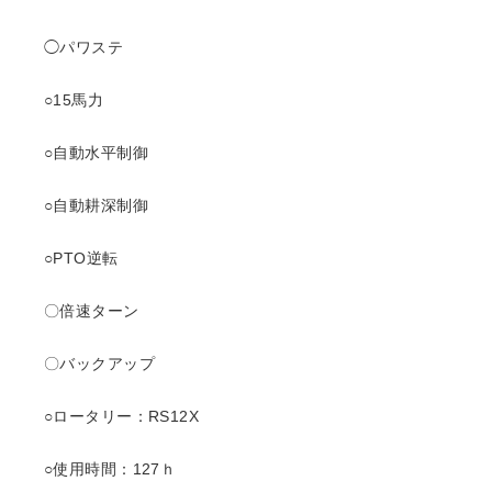
◯パワステ
○15馬力
○自動水平制御
○自動耕深制御
○PTO逆転
〇倍速ターン
〇バックアップ
○ロータリー：RS12X
○使用時間：127ｈ