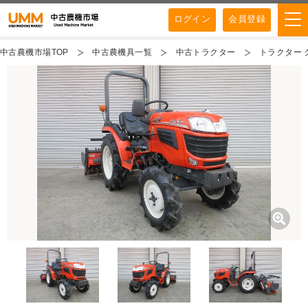
ログイン
会員登録
中古農機市場TOP
中古農機具一覧
中古トラクター
トラクター ク