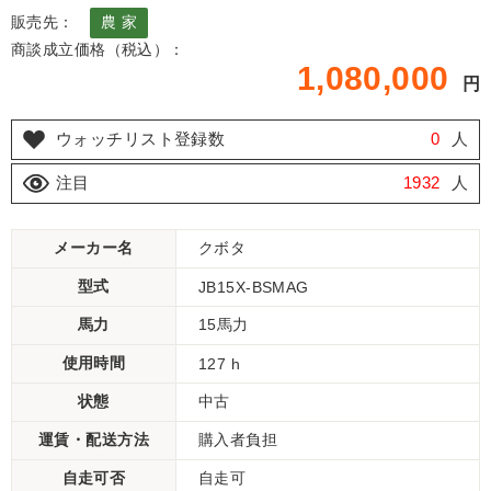
販売先：
農 家
商談成立価格（税込）：
1,080,000
円
ウォッチリスト登録数
0
人
注目
1932
人
メーカー名
クボタ
型式
JB15X-BSMAG
馬力
15馬力
使用時間
127 h
状態
中古
運賃・配送方法
購入者負担
自走可否
自走可