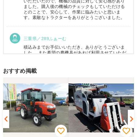
いただいたので、機械の品質に対して安心感があり
ました。購入後の機械のチェックもしていただける
とのことで、安心して、作業に臨みたいと思いま
す。素敵なトラクターをありがとうございました。
三重県／289ふぁーむ
積込みまでお手伝いいただき、ありがとうございま
した。 また希望の農機具があれば利用させていただ
きます。
おすすめ掲載
三重県／トシ
この度はお世話になりました。また、機会があれば
よろしくお願いします。
三重県／ユウスケ
購入から引き取りまでスムーズでした。ありがとう
ございました。