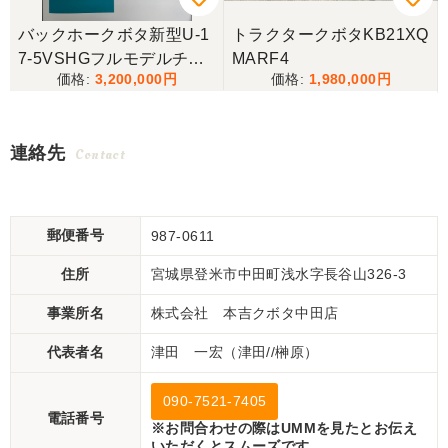
バックホークボタ新型U-1
トラクタークボタKB21XQ
7-5VSHGフルモデルチェ
MARF4
3,200,000
1,980,000
ンジ
連絡先
Contact
郵便番号
987-0611
住所
宮城県登米市中田町浅水字長谷山326-3
事業所名
株式会社 本吉クボタ中田店
代表者名
津田 一宏（津田//榊原）
090-7521-7405
電話番号
※お問合わせの際はUMMを見たとお伝え
いただくとスムーズです。