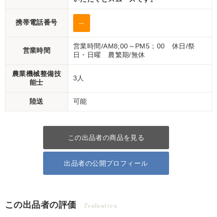
携帯電話番号
--
営業時間/AM8;00～PM5；00 休日/祭
営業時間
日・日曜 農繁期/無休
農業機械整備技
3人
能士
陸送
可能
この出品者の商品を見る
出品者の公開プロフィール
この出品者の評価
Evaluation