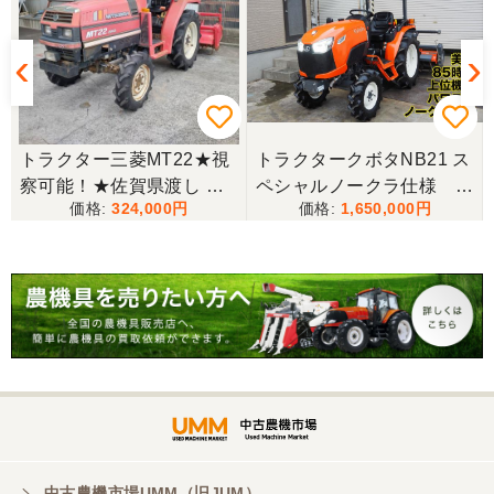
★
トラクター三菱MT22★視
トラクタークボタNB21 ス
察可能！★佐賀県渡し 三
ペシャルノークラ仕様 上
324,000
1,650,000
菱 トラクター MT22 22馬
位機種
力 2462h キャノピー付 パ
ワステ R1426S ロータリ
ー MT 4WD ディーゼル 現
状渡し【P11460730】
中古農機市場UMM（旧JUM）