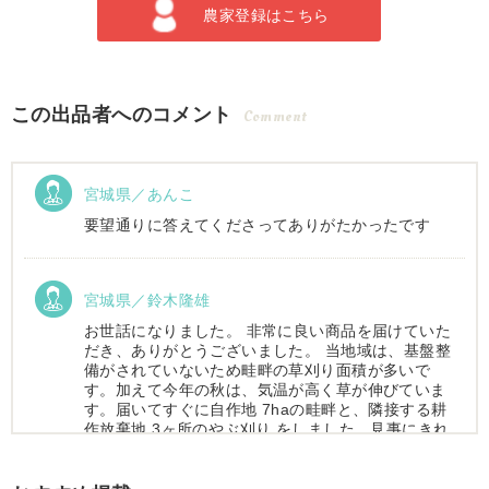
農家登録はこちら
この出品者へのコメント
Comment
宮城県／あんこ
要望通りに答えてくださってありがたかったです
宮城県／鈴木隆雄
お世話になりました。 非常に良い商品を届けていた
だき、ありがとうございました。 当地域は、基盤整
備がされていないため畦畔の草刈り面積が多いで
す。加えて今年の秋は、気温が高く草が伸びていま
す。届いてすぐに自作地 7haの畦畔と、隣接する耕
作放棄地 3ヶ所のやぶ刈り をしました。見事にきれ
いに仕上がりました。