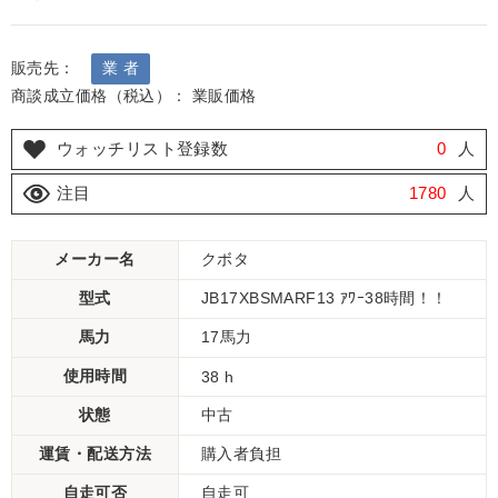
販売先：
業 者
商談成立価格（税込）： 業販価格
ウォッチリスト登録数
0
人
注目
1780
人
メーカー名
クボタ
型式
JB17XBSMARF13 ｱﾜｰ38時間！！
馬力
17馬力
使用時間
38 h
状態
中古
運賃・配送方法
購入者負担
自走可否
自走可