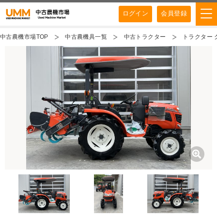
ログイン
会員登録
中古農機市場TOP
中古農機具一覧
中古トラクター
トラクター ク