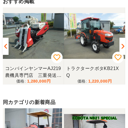
おすすめ掲載
宮城県／木下健一
本当にお世話になりました。とにかく対応が素晴ら
しかったです。助かりました。 必要な農機具があっ
たら、まずチェックしようと思っています。 ありが
とうございました。
コンバインヤンマーAJ219
トラクタークボタKB21X
農機具専門店 三重発送整
Q
1,280,000
1,220,000
備済み
同カテゴリの新着商品