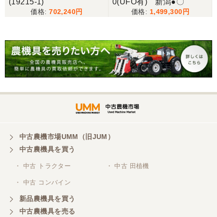
(19215-1)
0(UFO有) 新潟●〇
702,240
1,499,300
中古農機市場UMM（旧JUM）
中古農機具を買う
・ 中古 トラクター
・ 中古 田植機
・ 中古 コンバイン
新品農機具を買う
中古農機具を売る