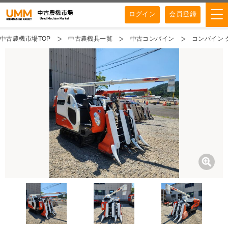
ログイン
会員登録
中古農機市場TOP
中古農機具一覧
中古コンバイン
コンバイン ク