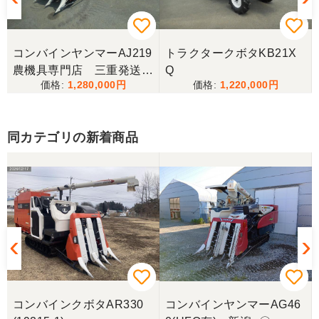
香川県／西川忠洋
丁寧な対応をしていただき計量選別機を無事持ち帰
コンバインヤンマーAJ219
トラクタークボタKB21X
ることができました。今年の籾摺り時に旧機が故障
農機具専門店 三重発送整
Q
し、修理の目途が無い中、手頃な価格の本機を見つ
1,280,000
1,220,000
備済み
けることが出来て大満足です。リンスクさんありが
とうございました。
同カテゴリの新着商品
香川県／山崎
10月にコンバインを購入させていただきました、香
川県から熊本県まで運んでもらい、 とても親切に機
械の説明をしていただき感謝しています。 そして、
この度無事に稲刈りを行い、終了しました。 農機リ
ンクスさん、ありがとうございました。
コンバインクボタAR330
コンバインヤンマーAG46