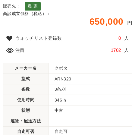
販売先：
農 家
商談成立価格（税込）：
650,000
円
ウォッチリスト登録数
0
人
注目
1702
人
メーカー名
クボタ
型式
ARN320
条数
3条刈
使用時間
346 h
状態
中古
運賃・配送方法
自走可否
自走可