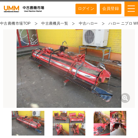
ログイン
会員登録
中古農機市場TOP
中古農機具一覧
中古ハロー
ハロー ニプロ W