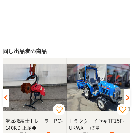
同じ出品者の商品
溝堀機冨士トレーラーPC-
トラクターイセキTF15F-
140KD 上越◆
UKWX 岐阜