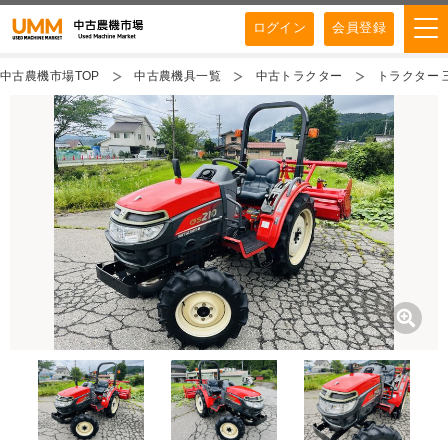
ログイン
会員登録
中古農機市場TOP
中古農機具一覧
中古トラクター
トラクター 三