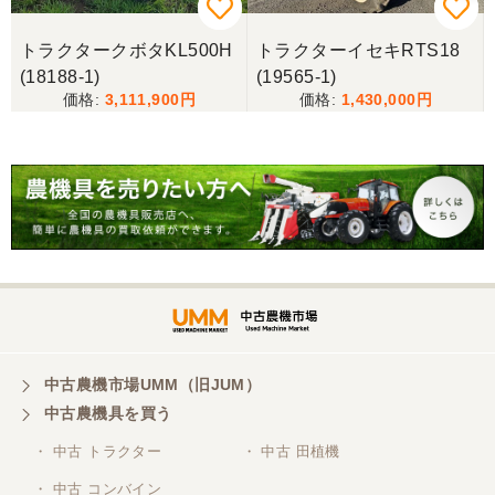
6
トラクタークボタKL500H
トラクターイセキRTS18
岐阜県／バインダー
(18188-1)
(19565-1)
急なお願いにも対応ありがとうございました。 あり
3,111,900
1,430,000
がとうございました。 親切に対応していただきまし
た。
岐阜県／横倉林
ありがとうございます。
岐阜県／横倉林
ありがとうございます
中古農機市場UMM（旧JUM）
中古農機具を買う
岐阜県／横倉林
・ 中古 トラクター
・ 中古 田植機
ありがとうございます
・ 中古 コンバイン