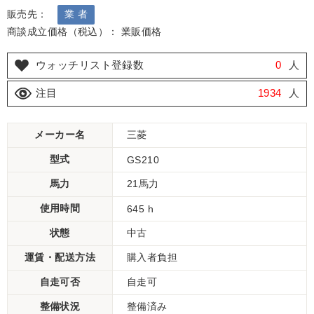
販売先：
業 者
商談成立価格（税込）： 業販価格
ウォッチリスト登録数
0
人
注目
1934
人
メーカー名
三菱
型式
GS210
馬力
21馬力
使用時間
645 h
状態
中古
運賃・配送方法
購入者負担
自走可否
自走可
整備状況
整備済み