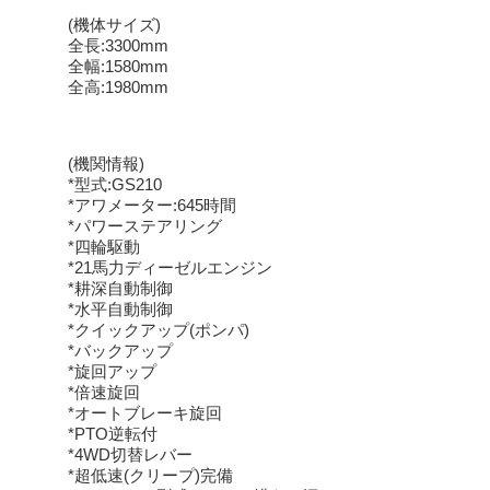
(機体サイズ)
全長:3300mm
全幅:1580mm
全高:1980mm
(機関情報)
*型式:GS210
*アワメーター:645時間
*パワーステアリング
*四輪駆動
*21馬力ディーゼルエンジン
*耕深自動制御
*水平自動制御
*クイックアップ(ポンパ)
*バックアップ
*旋回アップ
*倍速旋回
*オートブレーキ旋回
*PTO逆転付
*4WD切替レバー
*超低速(クリープ)完備