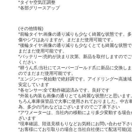
*タイヤ空気圧調整
*各部グリースアップ
(その他情報)
*前輪タイヤ:画像の通り減りも少なく綺麗な状態です。
傷やシワはありますが、まだまだ使用可能です。
*後輪タイヤ:画像の通り減りも少なくとても綺麗な状態
まだまだ使用可能です。
*バッテリー:売約が決まり次第、新品を取付しますので
ください
*耕うん爪:当社にてスーパーゴールド爪に新品に交換し
のでまだまだ使用可能です。
*エンジン:一発始動で絶好調です。アイドリング〜高速
安定しています
*各センサー:全て動作確認済みです。良好です
*外装も内装も画像の通りとても綺麗な状態だと思います
ちろん車庫保管品で大事に使用されておりました。中古
為、多少の汚れなどはございますのでご了承下さい
*アワメーターは、当社内の移動により多少変動する場合
ざいます
*現車確認、陸送見積もりなどお気軽にお問い合わせ下さ
*お客様にてお引取りの場合と当社自社便にて配送可能(近