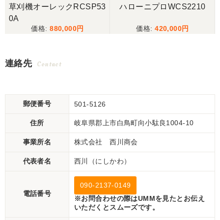
6
草刈機オーレックRCSP53
ハローニプロWCS2210
0A
880,000
420,000
連絡先
Contact
郵便番号
501-5126
住所
岐阜県郡上市白鳥町向小駄良1004-10
事業所名
株式会社 西川商会
代表者名
西川（にしかわ）
090-2137-0149
電話番号
※お問合わせの際はUMMを見たとお伝え
いただくとスムーズです。