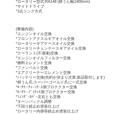
*ロータリー型式:RA148 (耕うん幅1400mm)
*サイドドライブ
*3点リンク方式
(整備内容)
*エンジンオイル交換
*フロントアクスルギアオイル交換
*ロータリーギアケースオイル交換
*ロータリーチェンケースギアオイル交換
*クーラント(不凍液)交換
*エンジンオイルフィルター交換
*燃料エレメント交換
*ファンベルト交換
*エアクリーナーエレメント交換
*バッテリー交換(売約が決まり次第.新品取付します)
*耕うん爪:スーパーゴールド爪に一式交換
*ﾛｰﾀﾘｰ:ﾁｪｰﾝｹｰｽ側プロテクター交換
*ﾛｰﾀﾘｰ:ﾌﾞﾗｹｯﾄ側プロテクター交換
*ﾌｪﾝﾀﾞｰｶﾊﾞｰ左右とも交換
*ターンバックル調整
*下回り錆止め塗装仕上げ
*ロータリー内側等錆止め塗装仕上げ