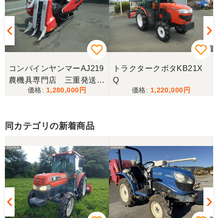
完璧に整備されており、対応も親切で丁寧。配送ま
で自社で対応してくださり本当にありがとうござい
ました。次回もこちらで購入させて頂きます。
岐阜県／田畑
コンバインヤンマーAJ219
トラクタークボタKB21X
今回もしっかり整備整備をしてくださり安心です大
農機具専門店 三重発送整
Q
事に長く使わせていただきますありがとうございま
1,280,000
1,220,000
備済み
す
同カテゴリの新着商品
岐阜県／田畑
しっかり整備をしてくださり安心して購入させてい
ただきましたありがとうございます
岐阜県／長池松広
この度は、コンバイン購入に際しまして、納品日に
際しては、ご配慮頂き誠にありがとうございまし
た。本当に助かりました。