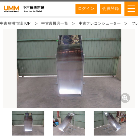
ログイン
会員登録
中古農機市場TOP
中古農機具一覧
中古フレコンシューター
フ