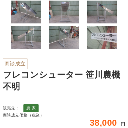
商談成立
フレコンシューター 笹川農機
不明
販売先：
農 家
商談成立価格（税込）：
38,000
円