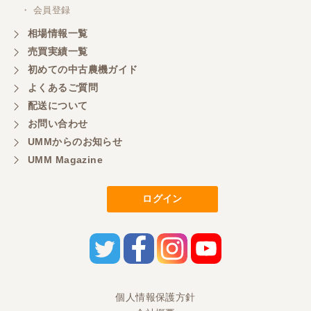
三重県／山本
・ 会員登録
対応ありがとうございました。
相場情報一覧
売買実績一覧
初めての中古農機ガイド
三重県／山本
よくあるご質問
共立シュレッターを受け取りました。 状態は問題な
配送について
く、エンジンも調子がよさそうです。 ありがとうご
ざいました。
お問い合わせ
UMMからのお知らせ
UMM Magazine
三重県／
いつも色々お願いごとをしますが、 無理なお願いも
ログイン
嫌な顔をせずに一生懸命頑張ってくれる中山さんに
感謝しています。ここで3台買いましたが、これから
もよろしくお願いしたいです。
三重県／
初めてコンバインを買いに行ったのですが、とても
個人情報保護方針
明るい方に担当していただき細かく説明して下さっ