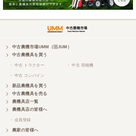
三重県／miraisann
写真と現物が違いすぎる
三重県／谷本勝美
中古農機市場UMM（旧JUM）
中古農機具を買う
こちらの、対応も、よく、大変、満足、です。
・ 中古 トラクター
・ 中古 田植機
・ 中古 コンバイン
三重県／谷本勝美
こちらの、対応、も、よくして、くれました。
新品農機具を買う
中古農機具を売る
農機具店一覧
三重県／谷本勝美
農機具店の皆様へ
対応も、よくしてくれました、有難うございまし
た。
・ 会員登録
農家の皆様へ