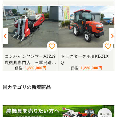
三重県／トシ
この度はお世話になりました。また、機会があれば
よろしくお願いします。
三重県／ユウスケ
購入から引き取りまでスムーズでした。ありがとう
ございました。
コンバインヤンマーAJ219
トラクタークボタKB21X
三重県／
農機具専門店 三重発送整
Q
1,280,000
1,220,000
備済み
当方の要望に対して、素早く対応していただき感謝
しております。 ありがとうございました。
同カテゴリの新着商品
三重県／山﨑
スタッフの鈴木さんが親切で機械に詳しく 丁寧にご
対応頂きました。 ありがとう！ 少し距離はあります
が、今後も農機具を買う際はのうき屋さんを利用し
ようと思います。