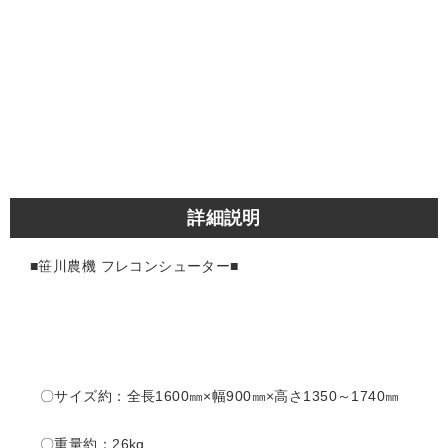
詳細説明
■笹川農機 フレコンシューター■
〇サイズ約：全長1600㎜×幅900㎜×高さ1350～1740㎜
〇重量約：26kg