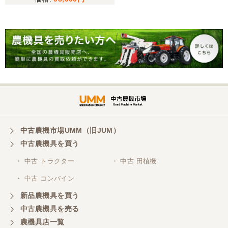
こちらの、対応も、よく、大変、満足、です。
三重県／谷本勝美
こちらの、対応、も、よくして、くれました。
三重県／谷本勝美
対応も、よくしてくれました、有難うございまし
た。
中古農機市場UMM（旧JUM）
中古農機具を買う
三重県／山本
・ 中古 トラクター
・ 中古 田植機
対応ありがとうございました。
・ 中古 コンバイン
新品農機具を買う
三重県／山本
中古農機具を売る
共立シュレッターを受け取りました。 状態は問題な
農機具店一覧
く、エンジンも調子がよさそうです。 ありがとうご