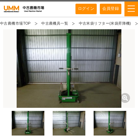
ログイン
会員登録
中古農機市場TOP
中古農機具一覧
中古米袋リフター(米袋昇降機)