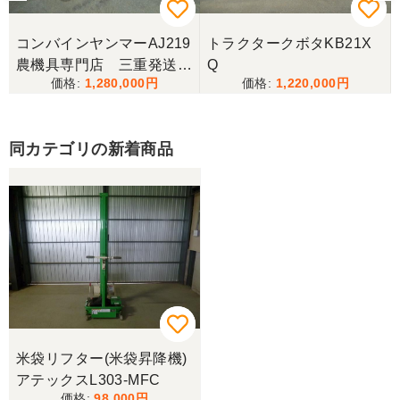
ございました。
コンバインヤンマーAJ219
トラクタークボタKB21X
三重県／
農機具専門店 三重発送整
Q
1,280,000
1,220,000
備済み
当方の要望に対して、素早く対応していただき感謝
しております。 ありがとうございました。
同カテゴリの新着商品
三重県／山﨑
スタッフの鈴木さんが親切で機械に詳しく 丁寧にご
対応頂きました。 ありがとう！ 少し距離はあります
が、今後も農機具を買う際はのうき屋さんを利用し
ようと思います。
三重県／miraisann
写真と現物が違いすぎる
米袋リフター(米袋昇降機)
アテックスL303-MFC
三重県／谷本勝美
98,000