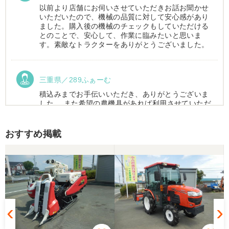
以前より店舗にお伺いさせていただきお話お聞かせ
いただいたので、機械の品質に対して安心感があり
ました。購入後の機械のチェックもしていただける
とのことで、安心して、作業に臨みたいと思いま
す。素敵なトラクターをありがとうございました。
三重県／289ふぁーむ
積込みまでお手伝いいただき、ありがとうございま
した。 また希望の農機具があれば利用させていただ
きます。
おすすめ掲載
三重県／トシ
この度はお世話になりました。また、機会があれば
よろしくお願いします。
三重県／ユウスケ
購入から引き取りまでスムーズでした。ありがとう