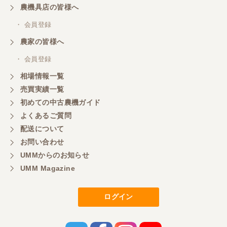
ざいました。
農機具店の皆様へ
・ 会員登録
三重県／
農家の皆様へ
いつも色々お願いごとをしますが、 無理なお願いも
・ 会員登録
嫌な顔をせずに一生懸命頑張ってくれる中山さんに
感謝しています。ここで3台買いましたが、これから
相場情報一覧
もよろしくお願いしたいです。
売買実績一覧
初めての中古農機ガイド
よくあるご質問
三重県／
配送について
初めてコンバインを買いに行ったのですが、とても
明るい方に担当していただき細かく説明して下さっ
お問い合わせ
てとても嬉しかったです。
UMMからのお知らせ
UMM Magazine
三重県／
ログイン
担当さんの説明が丁寧で分かりやすく、急な要望に
も迅速に対応して頂き非常に助かりました。