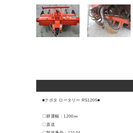
■クボタ ロータリー RS1205■
〇耕運幅：1200㎜
〇直送
〇製造番号：12124