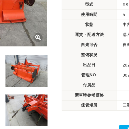
型式
RS
使用時間
h
状態
中
運賃・配送方法
購
自走可否
自
整備状況
出品日
20
管理NO.
00
付属品
新車時参考価格
保管場所
三