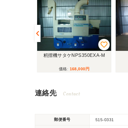
SP853A
籾摺機サタケNPS350EXA-M
,000
168,000
連絡先
Contact
郵便番号
515-0331