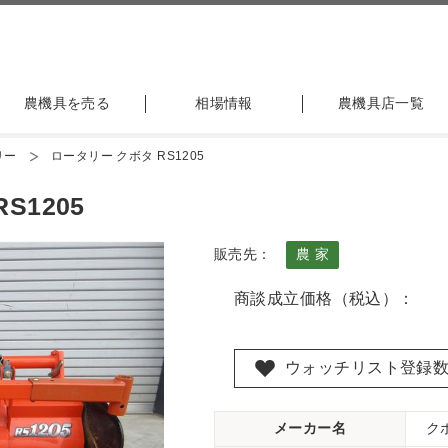
農機具を売る
相場情報
農機具店一覧
リー
ロータリー クボタ RS1205
S1205
販売先：
農 家
商談成立価格（税込）：
ウォッチリスト登録
メーカー名
ク