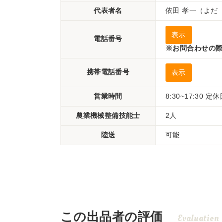
代表者名
依田 孝一（よだ
表示
電話番号
※お問合わせの際
携帯電話番号
表示
営業時間
8:30~17:30
農業機械整備技能士
2人
陸送
可能
この出品者の評価
Evaluation