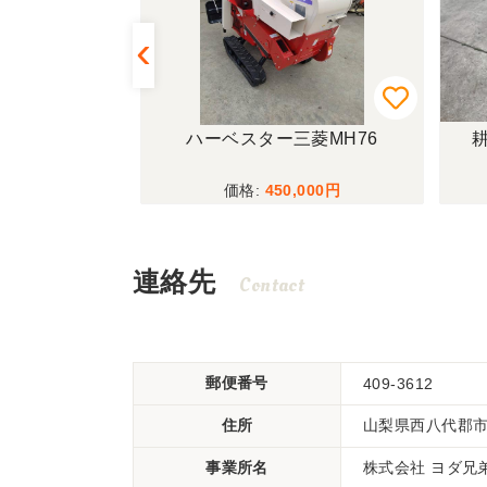
MOTOR
ハーベスター三菱MH76
耕
00
450,000
連絡先
Contact
郵便番号
409-3612
住所
山梨県西八代郡
事業所名
株式会社 ヨダ