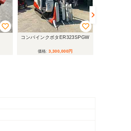
コンバインクボタER323SPGW
耕運機マキ
3,300,000