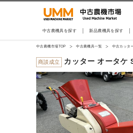
中古農機具を探す
新品農機具を探す
中古農機市場TOP
中古農機具一覧
中古カッタ
カッター オータケ S16
商談成立