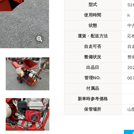
型式
S1
使用時間
h
状態
中
運賃・配送方法
応
自走可否
自
整備状況
整
出品日
20
管理NO.
00
付属品
新車時参考価格
保管場所
山