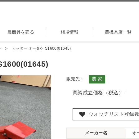
農機具を売る
相場情報
農機具店一覧
ー
カッター オータケ S1600(01645)
00(01645)
販売先：
農 家
商談成立価格（税込）：
ウォッチリスト登録
メーカー名
オ