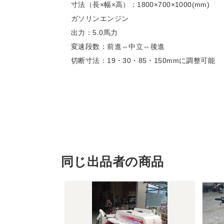
寸法（長×幅×高）：1800×700×1000(mm)
ガソリンエンジン
出力：5.0馬力
変速段数：前進⇔中立⇔後進
切断寸法：19・30・85・150mmに調整可能
同じ出品者の商品