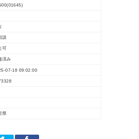
600(01645)
古
相談
走可
備済み
25-07-18 09:02:00
73328
梨県