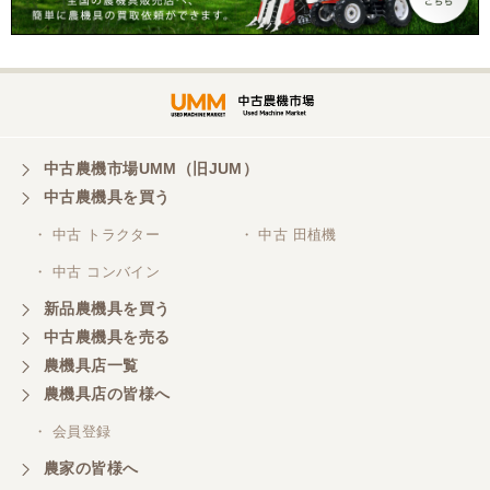
迅速丁寧にご対応くださいました。この度はありが
とうございます。
山梨県／
ありがとうございました。 安心でしっかりしたお店
です。
中古農機市場UMM（旧JUM）
中古農機具を買う
・ 中古 トラクター
・ 中古 田植機
山梨県／井上農場
・ 中古 コンバイン
このたびはお取引ありがとうございました。 梱包も
丁寧で、機械も問題なく動作しました。
新品農機具を買う
中古農機具を売る
農機具店一覧
山梨県／
農機具店の皆様へ
商談成立の連絡をいたいておりません。
・ 会員登録
農家の皆様へ
山梨県／中川