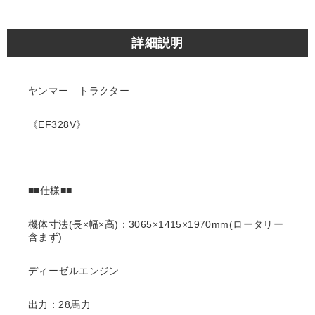
詳細説明
ヤンマー トラクター
《EF328V》
■■仕様■■
機体寸法(長×幅×高)：3065×1415×1970mm(ロータリー
含まず)
ディーゼルエンジン
出力：28馬力