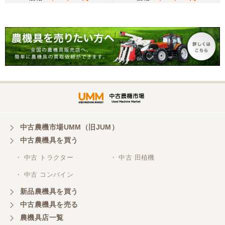
がとうございました。 親切に対応していただきまし
25馬力 2518h パワステ 逆
た。
転 自動水平 倍速 キャノピ
ー RL5K ロータリー 現状
渡し【P11475389】
岐阜県／横倉林
ありがとうございます。
岐阜県／横倉林
ありがとうございます
中古農機市場UMM（旧JUM）
中古農機具を買う
岐阜県／横倉林
・ 中古 トラクター
・ 中古 田植機
ありがとうございます
・ 中古 コンバイン
新品農機具を買う
岐阜県／横倉林
中古農機具を売る
ありがとうございます
農機具店一覧