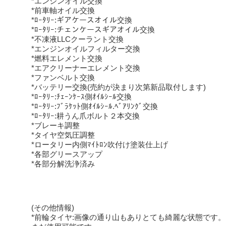
*エンジンオイル交換
*前車軸オイル交換
*ﾛｰﾀﾘｰ:ギアケースオイル交換
*ﾛｰﾀﾘｰ:チェンケースギアオイル交換
*不凍液LLCクーラント交換
*エンジンオイルフィルター交換
*燃料エレメント交換
*エアクリーナーエレメント交換
*ファンベルト交換
*バッテリー交換(売約が決まり次第新品取付します)
*ﾛｰﾀﾘｰ:ﾁｪｰﾝｹｰｽ側ｵｲﾙｼｰﾙ交換
*ﾛｰﾀﾘｰ:ﾌﾞﾗｹｯﾄ側ｵｲﾙｼｰﾙ.ﾍﾞｱﾘﾝｸﾞ交換
*ﾛｰﾀﾘｰ:耕うん爪ボルト２本交換
*ブレーキ調整
*タイヤ空気圧調整
*ロータリー内側ﾏｲﾄﾛﾝ吹付け塗装仕上げ
*各部グリースアップ
*各部分解洗浄済み
(その他情報)
*前輪タイヤ:画像の通り山もありとても綺麗な状態です