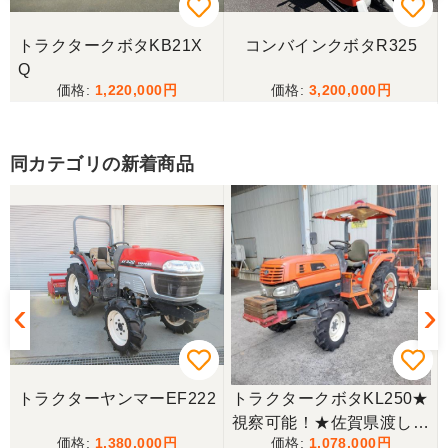
岐阜県／田畑
トラクタークボタKB21X
コンバインクボタR325
今回もしっかり整備整備をしてくださり安心です大
Q
事に長く使わせていただきますありがとうございま
1,220,000
3,200,000
す
同カテゴリの新着商品
岐阜県／田畑
しっかり整備をしてくださり安心して購入させてい
ただきましたありがとうございます
岐阜県／長池松広
この度は、コンバイン購入に際しまして、納品日に
際しては、ご配慮頂き誠にありがとうございまし
た。本当に助かりました。
トラクターヤンマーEF222
トラクタークボタKL250★
岐阜県／バインダー
視察可能！★佐賀県渡し
急なお願いにも対応ありがとうございました。 あり
1,380,000
1,078,000
クボタ トラクター KL250