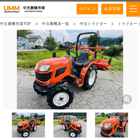
ログイン
会員登録
中古農機市場TOP
中古農機具一覧
中古トラクター
トラクター ク