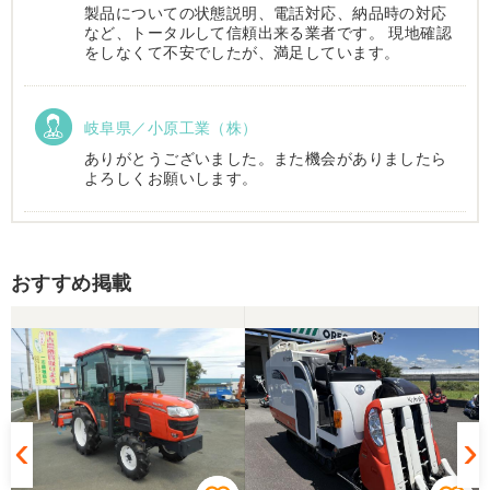
製品についての状態説明、電話対応、納品時の対応
など、トータルして信頼出来る業者です。 現地確認
をしなくて不安でしたが、満足しています。
岐阜県／小原工業（株）
ありがとうございました。また機会がありましたら
よろしくお願いします。
岐阜県／
おすすめ掲載
西川さま。電話対応から自社納車まで丁寧で信頼で
きる方です。農機はまたこちらで購入したいです。
岐阜県／
完璧に整備されており、対応も親切で丁寧。配送ま
で自社で対応してくださり本当にありがとうござい
ました。次回もこちらで購入させて頂きます。