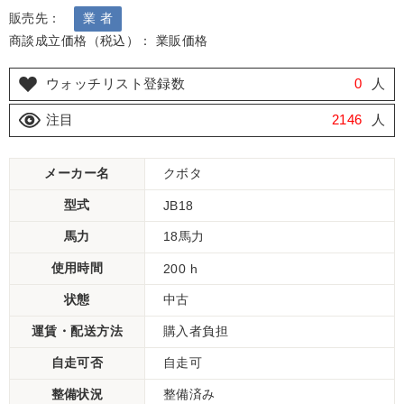
販売先：
業 者
商談成立価格（税込）： 業販価格
ウォッチリスト登録数
0
人
注目
2146
人
メーカー名
クボタ
型式
JB18
馬力
18馬力
使用時間
200 h
状態
中古
運賃・配送方法
購入者負担
自走可否
自走可
整備状況
整備済み