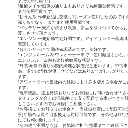
まだ使用可能です。
*後輪タイヤ:画像の通り山もありとても綺麗な状態です
まだ使用可能です。
*耕うん爪:昨年新品に交換し1シーズン使用したのみです
減りも少なく、まだまだ使用可能です。
*バッテリー:売約が決まり次第、新品を取り付けてから
渡しさせて頂きます。
*エンジン:一発始動で絶好調です。アイドリング〜高速
安定しています。
*各センサー:全て動作確認済みです。良好です。
*エンジンルーム内:ワンオーナー車で、使用頻度も少な
エンジンルーム内も比較的綺麗な状態です。
*外装:画像の通り比較的綺麗な状態だと思います。中古車
為、多少の汚れや傷、サビなどはありますがしっかりし
ます。
*アワメーターは当社内の移動により多少増える場合がご
ます。
*現車確認、陸送見積もりなどお気軽にお問い合わせ下さ
タイミングが合えば混載便にて安く配送する事ができる
もございますのでお気軽にご相談下さい。
*お客様にてお引取りの場合と、当社自社便にて配送可能
県)な場合は現金引き換えも対応可能です。その他は銀行
にてお願い致します。
*その他ご不明な点は、お気軽に担当 携帯までご連絡下