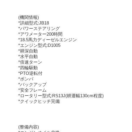
(機関情報)
*詳細型式:JB18
*パワーステアリング
*アワメーター200時間
*18.5馬力ディーゼルエンジン
*エンジン型式:D1005
*耕深自動
*水平自動
*倍速ターン
*四輪駆動
*PTO逆転付
*ポンパ
*バックアップ
*安全フレーム
*ロータリー型式:RS13J(耕運幅130cm程度)
*クイックヒッチ完備
(整備内容)