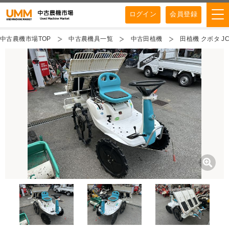
ログイン
会員登録
中古農機市場TOP
中古農機具一覧
中古田植機
田植機 クボタ JC3