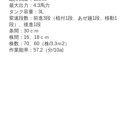
最大出力：4.3馬力
タンク容量：3L
変速段数：前進3段（植付1段、あぜ越1段、移動1
段）、後進1段
条間：30ｃｍ
株間：16、18ｃｍ
株数：70、60（株/3.3ｍ2）
作業能率：57.2（分/10a)