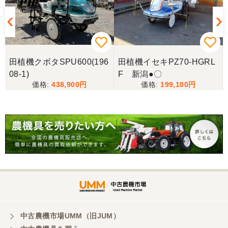
だいたい予算内だったのですぐに決めました！ それ
から陸送が可能という所も大きな決め手で、良い買
い物が出来たと非常に満足しております。
山梨県／今井基史
田植機クボタSPU600(196
田植機イセキPZ70-HGRL
この度は、迅速な対応ありがとうございました。た
08-1)
F 新潟●〇
だ、メールに記載の配達の受け取りについてタイム
438,900
199,100
ラグがあり少しとまどいましたので、星をひとつの
けました。
山梨県／
迅速丁寧にご対応くださいました。この度はありが
とうございます。
山梨県／
ありがとうございました。 安心でしっかりしたお店
です。
中古農機市場UMM（旧JUM）