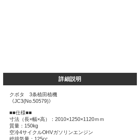
詳細説明
クボタ 3条植田植機
《JC3(No.50579)》
■■仕様■■
寸法（長×幅×高）：2010×1250×1120ｍｍ
質量：150kg
空冷4サイクルOHVガソリンエンジン
総排気量：125cc