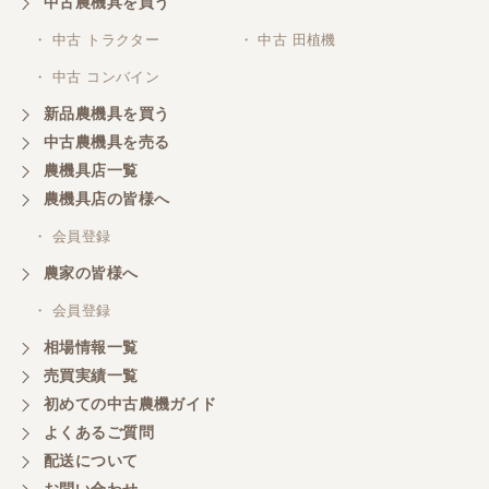
中古農機具を買う
・ 中古 トラクター
・ 中古 田植機
山梨県／井上農場
・ 中古 コンバイン
このたびはお取引ありがとうございました。 梱包も
丁寧で、機械も問題なく動作しました。
新品農機具を買う
中古農機具を売る
農機具店一覧
山梨県／
農機具店の皆様へ
商談成立の連絡をいたいておりません。
・ 会員登録
農家の皆様へ
山梨県／中川
このたびは、ありがとうございました。
・ 会員登録
相場情報一覧
売買実績一覧
山梨県／好ちゃん
初めての中古農機ガイド
大変いい商品で草刈り作業で活躍しています
よくあるご質問
配送について
お問い合わせ