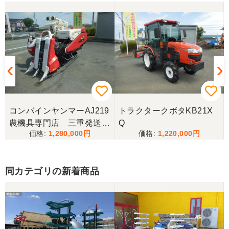
山梨県／伊藤明久
引き取りに行くまでに 時間が掛かってしまって
待っていて頂き有り難うございました。
山梨県／樋野進悦
メールの返信がなかったので、残念ですが、こちら
からキャンセルのメールを送った。
コンバインヤンマーAJ219
トラクタークボタKB21X
農機具専門店 三重発送整
Q
1,280,000
1,220,000
備済み
山梨県／伊藤明久
こちらの希望価格にして頂き有り難う御座いまし
た。 引き取りにお伺いするまで 待って頂き有り難
同カテゴリの新着商品
うございました。
山梨県／じん
整備された中古のバインダーを探していて、金額も