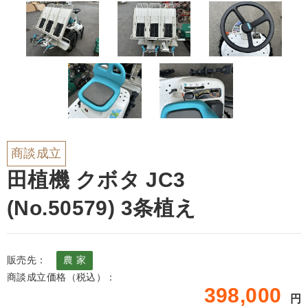
商談成立
田植機 クボタ JC3
(No.50579) 3条植え
販売先：
農 家
商談成立価格（税込）：
398,000
円