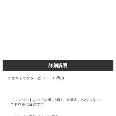
詳細説明
イセキトラクタ ピコロ 13馬力
（コンパクトなので水田、畑作、果樹園、ハウスない、
ブドウ棚に最適です）