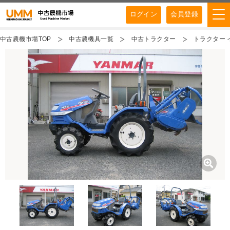
ログイン
会員登録
中古農機市場TOP
中古農機具一覧
中古トラクター
トラクター イ