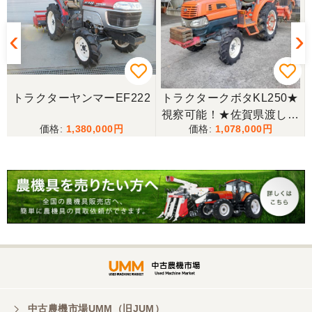
山口県／
この度はありがとうございました 初めて利用させて
いただきましたがとても親切にして頂きました
山口県／UMMユーザー
トラクターヤンマーEF222
トラクタークボタKL250★
この度はありがとうございました。また機会があれ
視察可能！★佐賀県渡し
ばよろしくお願いします。
1,380,000
1,078,000
クボタ トラクター KL250
25馬力 2518h パワステ 逆
転 自動水平 倍速 キャノピ
ー RL5K ロータリー 現状
渡し【P11475389】
中古農機市場UMM（旧JUM）