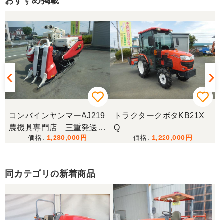
おすすめ掲載
いただき満足しています。
山口県／倉成 信之
迅速丁寧な対応ありがとうございました。また機会
がありましたらジャパンカップでご一緒しましょ
う。
山口県／倉成 信之
配送料も安くしていただきありがとうございまし
コンバインヤンマーAJ219
トラクタークボタKB21X
た。
農機具専門店 三重発送整
Q
1,280,000
1,220,000
備済み
山口県／樋野進悦
なかなか程度の良いものだったのでよかったです。
同カテゴリの新着商品
いろいろありがとうございました。 大事に使ってお
ります