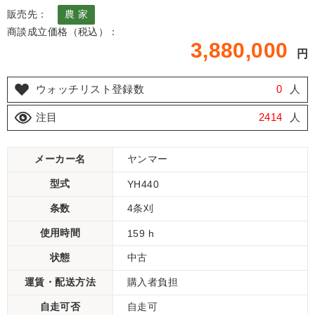
販売先：
農 家
商談成立価格（税込）：
3,880,000
円
ウォッチリスト登録数
0
人
注目
2414
人
メーカー名
ヤンマー
型式
YH440
条数
4条刈
使用時間
159 h
状態
中古
運賃・配送方法
購入者負担
自走可否
自走可