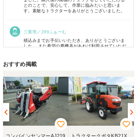
とのことで、安心して、作業に臨みたいと思いま
す。素敵なトラクターをありがとうございました。
三重県／289ふぁーむ
積込みまでお手伝いいただき、ありがとうございま
した。 また希望の農機具があれば利用させていただ
きます。
おすすめ掲載
三重県／トシ
この度はお世話になりました。また、機会があれば
よろしくお願いします。
三重県／ユウスケ
購入から引き取りまでスムーズでした。ありがとう
ございました。
コンバインヤンマーAJ219
トラクタークボタKB21X