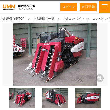
ログイン
会員登録
中古農機市場TOP
中古農機具一覧
中古コンバイン
コンバイン ヤ