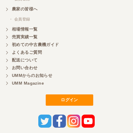
三重県／
農家の皆様へ
いつも色々お願いごとをしますが、 無理なお願いも
・ 会員登録
嫌な顔をせずに一生懸命頑張ってくれる中山さんに
感謝しています。ここで3台買いましたが、これから
相場情報一覧
もよろしくお願いしたいです。
売買実績一覧
初めての中古農機ガイド
よくあるご質問
三重県／
配送について
初めてコンバインを買いに行ったのですが、とても
明るい方に担当していただき細かく説明して下さっ
お問い合わせ
てとても嬉しかったです。
UMMからのお知らせ
UMM Magazine
三重県／
ログイン
担当さんの説明が丁寧で分かりやすく、急な要望に
も迅速に対応して頂き非常に助かりました。
三重県／