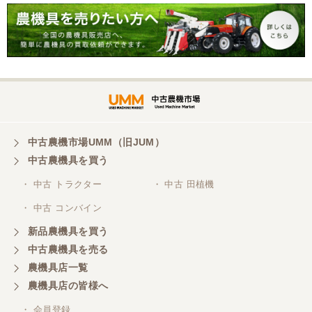
三重県／谷本勝美
こちらの、対応、も、よくして、くれました。
三重県／谷本勝美
対応も、よくしてくれました、有難うございまし
た。
中古農機市場UMM（旧JUM）
中古農機具を買う
三重県／山本
・ 中古 トラクター
・ 中古 田植機
対応ありがとうございました。
・ 中古 コンバイン
新品農機具を買う
三重県／山本
中古農機具を売る
共立シュレッターを受け取りました。 状態は問題な
農機具店一覧
く、エンジンも調子がよさそうです。 ありがとうご
ざいました。
農機具店の皆様へ
・ 会員登録