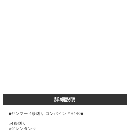
詳細説明
■ヤンマー 4条刈り コンバイン YH440■
○4条刈り
○グレンタンク