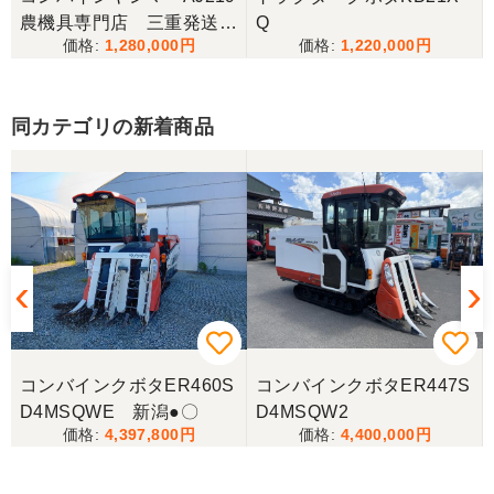
三重県／
農機具専門店 三重発送整
Q
1,280,000
1,220,000
備済み
当方の要望に対して、素早く対応していただき感謝
しております。 ありがとうございました。
同カテゴリの新着商品
三重県／山﨑
スタッフの鈴木さんが親切で機械に詳しく 丁寧にご
対応頂きました。 ありがとう！ 少し距離はあります
が、今後も農機具を買う際はのうき屋さんを利用し
ようと思います。
三重県／miraisann
写真と現物が違いすぎる
コンバインクボタER460S
コンバインクボタER447S
D4MSQWE 新潟●〇
D4MSQW2
三重県／谷本勝美
4,397,800
4,400,000
こちらの、対応も、よく、大変、満足、です。