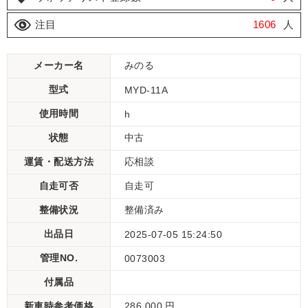
注目
1606
人
メーカー名
みのる
型式
MYD-11A
使用時間
h
状態
中古
運賃・配送方法
応相談
自走可否
自走可
整備状況
整備済み
出品日
2025-07-05 15:24:50
管理NO.
0073003
付属品
新車時参考価格
286,000 円