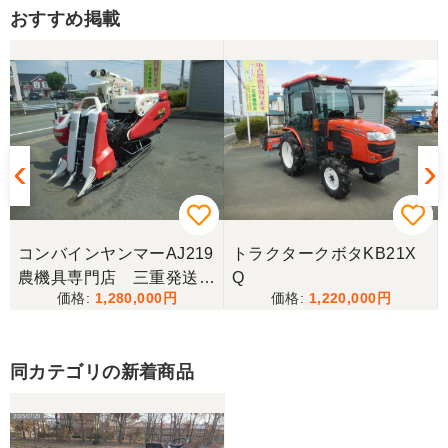
だきます。ありがとうございました。
おすすめ掲載
山梨県／伊藤明久
引き取りに行くまでに 時間が掛かってしまって
待っていて頂き有り難うございました。
山梨県／樋野進悦
メールの返信がなかったので、残念ですが、こちら
からキャンセルのメールを送った。
コンバインヤンマーAJ219
トラクタークボタKB21X
農機具専門店 三重発送整
Q
1,280,000
1,220,000
備済み
山梨県／伊藤明久
こちらの希望価格にして頂き有り難う御座いまし
た。 引き取りにお伺いするまで 待って頂き有り難
同カテゴリの新着商品
うございました。
山梨県／じん