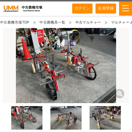
ログイン
会員登録
中古農機市場TOP
中古農機具一覧
中古マルチャー
マルチャー み