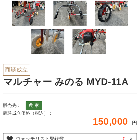
商談成立
マルチャー みのる MYD-11A
販売先：
農 家
商談成立価格（税込）：
150,000
円
ウォッチリスト登録数
0
人