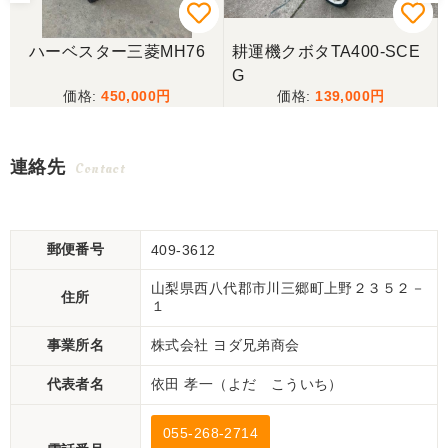
ハーベスター三菱MH76
耕運機クボタTA400-SCE
G
450,000
139,000
連絡先
Contact
郵便番号
409-3612
山梨県西八代郡市川三郷町上野２３５２－
住所
１
事業所名
株式会社 ヨダ兄弟商会
代表者名
依田 孝一（よだ こういち）
055-268-2714