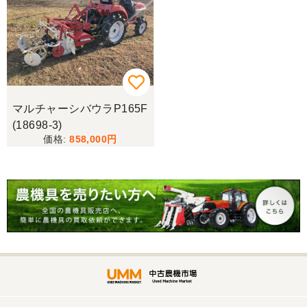
整備された中古のバインダーを探していて、金額も
だいたい予算内だったのですぐに決めました！ それ
から陸送が可能という所も大きな決め手で、良い買
い物が出来たと非常に満足しております。
山梨県／今井基史
マルチャーシバウラP165F
この度は、迅速な対応ありがとうございました。た
(18698-3)
だ、メールに記載の配達の受け取りについてタイム
858,000
ラグがあり少しとまどいましたので、星をひとつの
けました。
山梨県／
迅速丁寧にご対応くださいました。この度はありが
とうございます。
山梨県／
ありがとうございました。 安心でしっかりしたお店