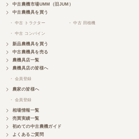
です。
中古農機市場UMM（旧JUM）
中古農機具を買う
・ 中古 トラクター
・ 中古 田植機
山梨県／井上農場
・ 中古 コンバイン
このたびはお取引ありがとうございました。 梱包も
丁寧で、機械も問題なく動作しました。
新品農機具を買う
中古農機具を売る
農機具店一覧
山梨県／
農機具店の皆様へ
商談成立の連絡をいたいておりません。
・ 会員登録
農家の皆様へ
山梨県／中川
このたびは、ありがとうございました。
・ 会員登録
相場情報一覧
売買実績一覧
山梨県／好ちゃん
初めての中古農機ガイド
大変いい商品で草刈り作業で活躍しています
よくあるご質問