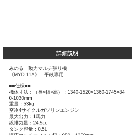
詳細説明
みのる 動力マルチ張り機
《MYD-11A》 平畝専用
■■仕様■■
機体寸法：（長×幅×高）：1340-1520×1360-1745×84
0-1030mm
重量：53kg
空冷4サイクルガソリンエンジン
最大出力：1馬力
総排気量：24.5cc
タンク容量：0.5L