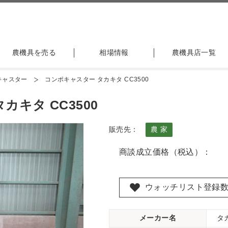
農機具を売る
相場情報
農機具店一覧
キャスター
コンポキャスター タカキタ CC3500
キタ CC3500
販売先：
農 家
商談成立価格（税込）：
ウォッチリスト登録
メーカー名
タ