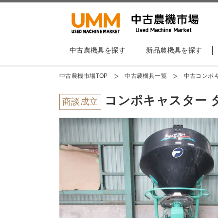
中古農機具を探す
新品農機具を探す
中古農機市場TOP
中古農機具一覧
中古コンポ
コンポキャスター タカ
商談成立