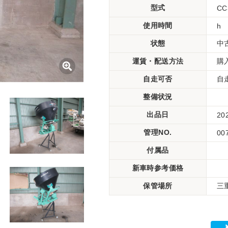
型式
CC
使用時間
h
状態
中
運賃・配送方法
購
自走可否
自
整備状況
出品日
20
管理NO.
00
付属品
新車時参考価格
保管場所
三