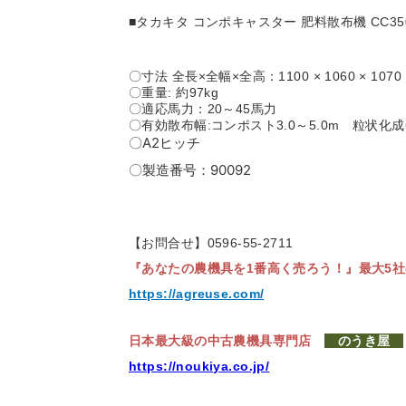
■タカキタ コンポキャスター 肥料散布機 CC35
〇寸法 全長×全幅×全高：1100 × 1060 × 1070
〇重量: 約97kg
〇適応馬力：20～45馬力
〇有効散布幅:コンポスト3.0～5.0m 粒状化成6.
〇A2ヒッチ
〇製造番号：90092
【お問合せ】0596-55-2711
『あなたの農機具を1番高く売ろう！』
最大5
https://agreuse.com/
日本最大級の中古農機具専門店
のうき屋
https://noukiya.co.jp/