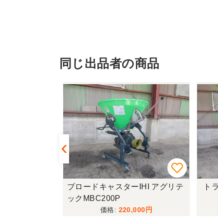
同じ出品者の商品
R335-HDW
ブロードキャスターIHI アグリテ
トラ
ックMBC200P
,000
220,000