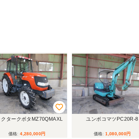
クタークボタMZ70QMAXL
ユンボコマツPC20R-8
4,280,000
1,080,000