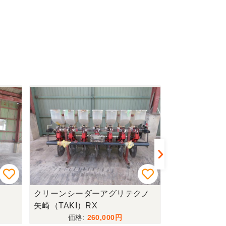
クリーンシーダーアグリテクノ
管理機+堀取
矢崎（TAKI）RX
602+S520
260,000