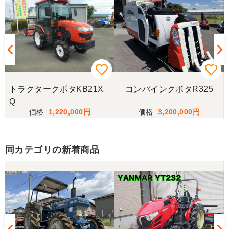
岐阜県／
完璧に整備されており、対応も親切で丁寧。配送ま
で自社で対応してくださり本当にありがとうござい
ました。次回もこちらで購入させて頂きます。
岐阜県／田畑
トラクタークボタKB21X
コンバインクボタR325
今回もしっかり整備整備をしてくださり安心です大
Q
事に長く使わせていただきますありがとうございま
1,220,000
3,200,000
す
同カテゴリの新着商品
岐阜県／田畑
しっかり整備をしてくださり安心して購入させてい
ただきましたありがとうございます
岐阜県／長池松広
この度は、コンバイン購入に際しまして、納品日に