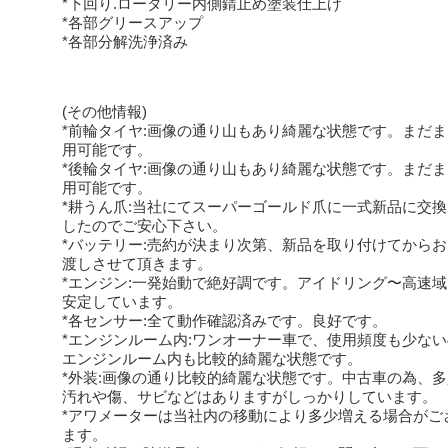
*下回り.ロータリー内側錆止め塗装仕上げ
*各部グリースアップ
*各部分解洗浄済み
(その他情報)
*前輪タイヤ:画像の通り山もあり綺麗な状態です。まだ
用可能です。
*後輪タイヤ:画像の通り山もあり綺麗な状態です。まだ
用可能です。
*耕うん爪:当社にてスーパーゴールド爪に一式新品に交
したのでご安心下さい。
*バッテリー:売約が決まり次第、新品を取り付けてから
渡しさせて頂きます。
*エンジン:一発始動で絶好調です。アイドリング〜高速
安定しています。
*各センサー:全て動作確認済みです。良好です。
*エンジンルーム内:ワンオーナー車で、使用頻度も少な
エンジンルーム内も比較的綺麗な状態です。
*外装:画像の通り比較的綺麗な状態です。中古車の為、
汚れや傷、サビなどはありますがしっかりしています。
*アワメーターは当社内の移動により多少増える場合がご
ます。