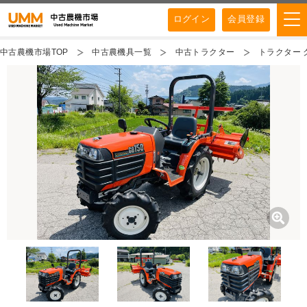
ログイン
会員登録
中古農機市場TOP
中古農機具一覧
中古トラクター
トラクター ク