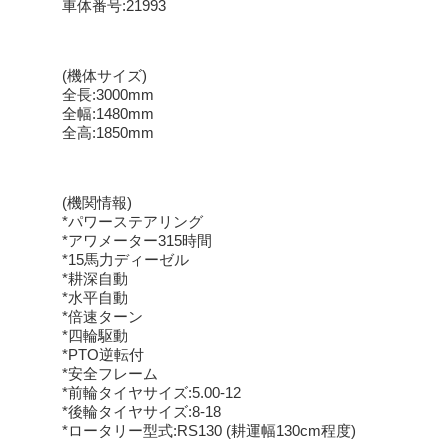
車体番号:21993
(機体サイズ)
全長:3000mm
全幅:1480mm
全高:1850mm
(機関情報)
*パワーステアリング
*アワメーター315時間
*15馬力ディーゼル
*耕深自動
*水平自動
*倍速ターン
*四輪駆動
*PTO逆転付
*安全フレーム
*前輪タイヤサイズ:5.00-12
*後輪タイヤサイズ:8-18
*ロータリー型式:RS130 (耕運幅130cm程度)