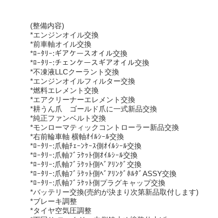
(整備内容)
*エンジンオイル交換
*前車軸オイル交換
*ﾛｰﾀﾘｰ:ギアケースオイル交換
*ﾛｰﾀﾘｰ:チェンケースギアオイル交換
*不凍液LLCクーラント交換
*エンジンオイルフィルター交換
*燃料エレメント交換
*エアクリーナーエレメント交換
*耕うん爪 ゴールド爪に一式新品交換
*純正ファンベルト交換
*モンローマティックコントローラー新品交換
*右前輪車軸 横軸ｵｲﾙｼｰﾙ交換
*ﾛｰﾀﾘｰ:爪軸ﾁｪｰﾝｹｰｽ側ｵｲﾙｼｰﾙ交換
*ﾛｰﾀﾘｰ:爪軸ﾌﾞﾗｹｯﾄ側ｵｲﾙｼｰﾙ交換
*ﾛｰﾀﾘｰ:爪軸ﾌﾞﾗｹｯﾄ側ﾍﾞｱﾘﾝｸﾞ交換
*ﾛｰﾀﾘｰ:爪軸ﾌﾞﾗｹｯﾄ側ﾍﾞｱﾘﾝｸﾞﾎﾙﾀﾞASSY交換
*ﾛｰﾀﾘｰ:爪軸ﾌﾞﾗｹｯﾄ側プラグキャップ交換
*バッテリー交換(売約が決まり次第新品取付します)
*ブレーキ調整
*タイヤ空気圧調整