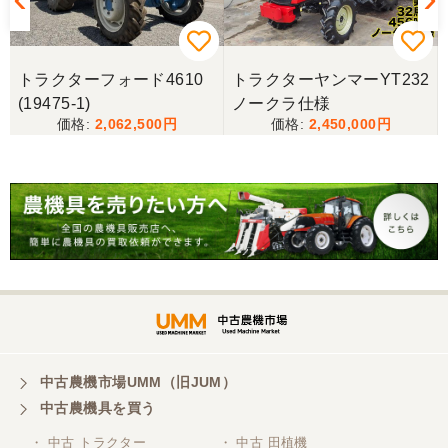
際しては、ご配慮頂き誠にありがとうございまし
た。本当に助かりました。
トラクターフォード4610
トラクターヤンマーYT232
岐阜県／バインダー
(19475-1)
ノークラ仕様
急なお願いにも対応ありがとうございました。 あり
2,062,500
2,450,000
がとうございました。 親切に対応していただきまし
た。
岐阜県／横倉林
ありがとうございます。
岐阜県／横倉林
ありがとうございます
中古農機市場UMM（旧JUM）
中古農機具を買う
岐阜県／横倉林
・ 中古 トラクター
・ 中古 田植機