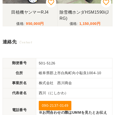
田植機ヤンマーRJ4
除雪機ホンダHSM1590i(J
RG)
950,000
1,150,000
連絡先
Contact
郵便番号
501-5126
住所
岐阜県郡上市白鳥町向小駄良1004-10
事業所名
株式会社 西川商会
代表者名
西川（にしかわ）
090-2137-0149
電話番号
※お問合わせの際はUMMを見たとお伝え