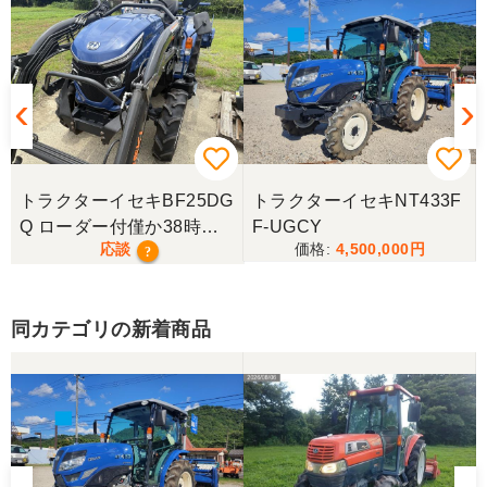
いが保管状態で解りました。 今回は良いトラクター
を購入できました。今後の作業の励みになります。
誠実な対応に改めて感謝申し上げます。ありがとう
ございました。
茨城県／鈴木博文
遠路トラクターの配送有難うございました。また希
望している物が入荷しましたら伺いますのでよろし
トラクターイセキBF25DG
トラクターイセキNT433F
くお願いいたします。
Q ローダー付僅か38時
F-UGCY
応談
4,500,000
間！極上！現行モデル！
?
茨城県／松谷誠也
希望していたクラスのトラクターが見つかり、大変
同カテゴリの新着商品
感謝致しております。引き取った後でしっかりとメ
ーカーのサービス工場でメンテナンスを受けたの
で、これから活躍してくれると思います。チョット
整備費用が嵩んでしまったのは痛手でしたが、中古
農機という事で致し方無いのでしょうか。