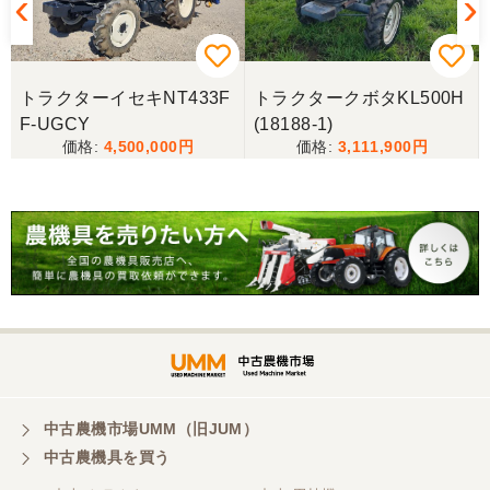
茨城県／こうちゃん
迅速な対応、丁寧な応対とても良い買い物ができま
した、感謝しています。
W
トラクターイセキNT433F
トラクタークボタKL500H
F-UGCY
(18188-1)
茨城県／
4,500,000
3,111,900
遠い所から早速の運搬ありがとうございました。
次々の要望があったようで私がゲット出来てよかっ
たです。
茨城県／A・M
トラクターの購入。凄く綺麗に手入れされていた。
感じもよかった。
中古農機市場UMM（旧JUM）
中古農機具を買う