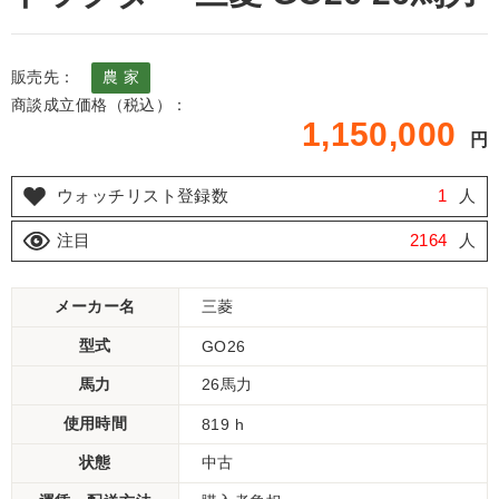
販売先：
農 家
商談成立価格（税込）：
1,150,000
円
ウォッチリスト登録数
1
人
注目
2164
人
メーカー名
三菱
型式
GO26
馬力
26馬力
使用時間
819 h
状態
中古