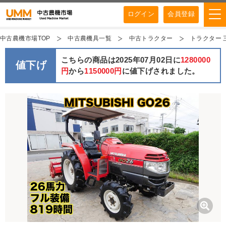
ログイン
会員登録
中古農機市場TOP
中古農機具一覧
中古トラクター
トラクター 三
こちらの商品は2025年07月02日に
1280000
値下げ
円
から
1150000円
に値下げされました。