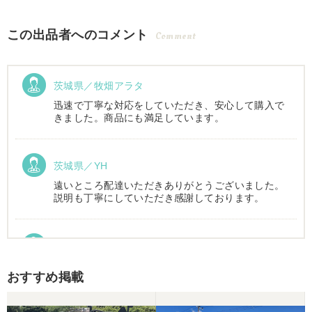
この出品者へのコメント
Comment
茨城県／牧畑アラタ
迅速で丁寧な対応をしていただき、安心して購入で
きました。商品にも満足しています。
茨城県／YH
遠いところ配達いただきありがとうございました。
説明も丁寧にしていただき感謝しております。
茨城県／長田正雄
本日おかげさまでトラクター搬入して頂きました。
おすすめ掲載
先週会社に伺い現車の確認をしてからの、スピード
対応に感謝してます。 全ての機具が大型倉庫に整然
と管理されており、永井代表さんの仕事に対する思