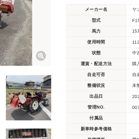
メーカー名
ヤ
型式
F1
馬力
1
使用時間
11
状態
中
運賃・配送方法
購
自走可否
自
整備状況
未
出品日
20
管理NO.
00
付属品
新車時参考価格