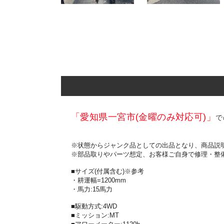
「愛知県一宮市(金曜のみ対応可)」
で
※状態からジャンク品としての出品となり、商品説
※部品取りやパーツ想定、お客様ご自身で修理・整
■サイズ(付属含む)※参考
・耕運幅=1200mm
・馬力:15馬力
■駆動方式:4WD
■ミッション:MT