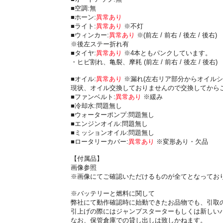
■空調:無
■ホーン:
異常あり
■ライト:
異常あり
※不灯
■ウィンカー:
異常あり
※(前左 / 前右 / 後左 / 後右)
※後左ステー折れ有
■タイヤ:
異常あり
※4本ともパンクしています。
・ヒビ割れ、亀裂、摩耗 (前左 / 前右 / 後左 / 後右)
■オイル:
異常あり
※漏れ(左右リア部分からオイルシ
現状、オイル交換しておりませんので交換してから
■ファンベルト:
異常あり
※緩み
■冷却水:問題無し
■ウォーターポンプ:問題無し
■エンジンオイル:問題無し
■ミッションオイル:問題無し
■ロータリーカバー:
異常あり
※変形あり・欠品
【付属品】
画像参照
※画像にてご確認いただけるものが全てとなってお
※バッテリーと燃料に関して
弊社にて動作確認時に始動できたお品物でも、引取
引上げの際にはジャンプスターターもしくは新しい
なお、保管倉庫での貸し出しは致しかねます。