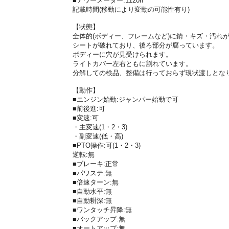
■アワーメーター:1120h
記載時間(移動により変動の可能性有り)
【状態】
全体的(ボディー、フレームなど)に錆・キズ・汚れ
シートが破れており、後ろ部分が腐っています。
ボディーに穴が見受けられます。
ライトカバー左右ともに割れています。
分解しての検品、整備は行っておらず現状渡しとな
【動作】
■エンジン始動:ジャンパー始動で可
■前後進:可
■変速:可
・主変速(1・2・3)
・副変速(低・高)
■PTO操作:可(1・2・3)
逆転:無
■ブレーキ:正常
■パワステ:無
■倍速ターン:無
■自動水平:無
■自動耕深:無
■ワンタッチ昇降:無
■バックアップ:無
■オートアップ:無