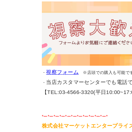
視察フォーム
・
※店頭での購入も可能で
当店カスタマーセンターでも電話
・
【TEL:03-4566-3320(平日10:00~17
*ー*ー*ー*ー*ー*ー*ー*ー*ー*ー*ー*
株式会社マーケットエンタープライ