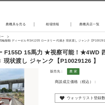
農機具を売る
相場情報
農機具店一覧
ター
四輪駆動 ディーゼル RSA1205 ロータリー 代掻き 現状渡し ジャンク【P100291
F155D 15馬力 ★視察可能！★4WD
き 現状渡し ジャンク【P10029126 】
販売先：
農 家
商談成立価格（税込）：
ウォッチリスト登録