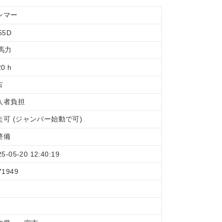
ンマー
55D
5馬力
20 h
古
入者負担
走可 (ジャンパー始動で可)
整備
25-05-20 12:40:19
71949