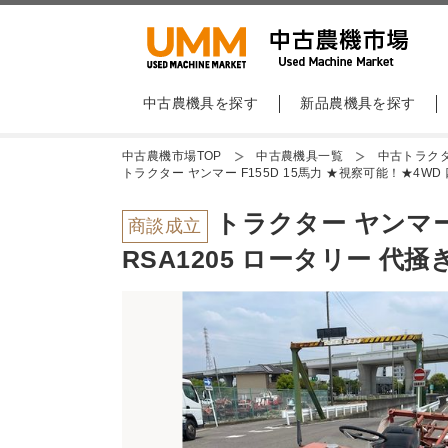
中古農機具を探す
新品農機具を探す
中古農機市場TOP
中古農機具一覧
中古トラク
トラクター ヤンマー F155D 15馬力 ★視察可能！★4WD 
トラクター ヤンマー 
商談成立
RSA1205 ロータリー 代掻