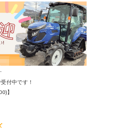
す
で受付中です！
:00)】
ズ