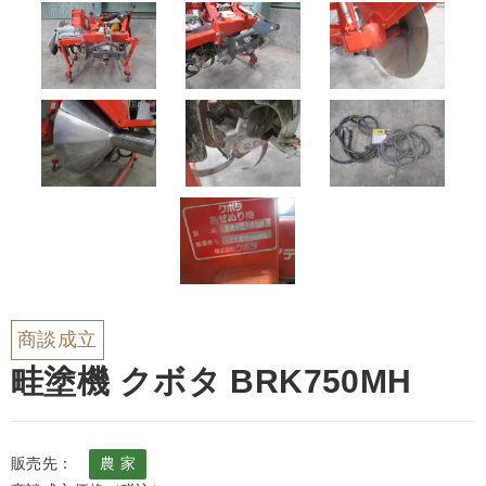
商談成立
畦塗機 クボタ BRK750MH
販売先：
農 家