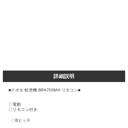
詳細説明
■クボタ 畦塗機 BRK750MH リモコン■
〇電動
〇リモコン付き
〇Bヒッチ