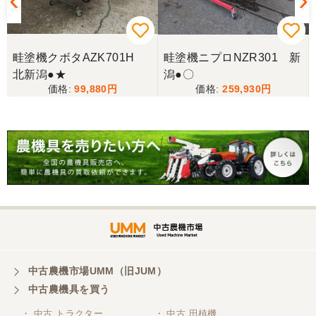
三重県／miraisann
写真と現物が違いすぎる
畦塗機クボタAZK701H
畦塗機ニプロNZR301 新
北新潟●★
潟●〇
三重県／谷本勝美
99,880
259,930
こちらの、対応も、よく、大変、満足、です。
三重県／谷本勝美
こちらの、対応、も、よくして、くれました。
三重県／谷本勝美
対応も、よくしてくれました、有難うございまし
た。
中古農機市場UMM（旧JUM）
中古農機具を買う
三重県／山本
・ 中古 トラクター
・ 中古 田植機