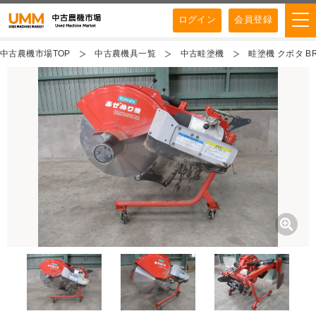
ログイン
会員登録
中古農機市場TOP
中古農機具一覧
中古畦塗機
畦塗機 クボタ BR