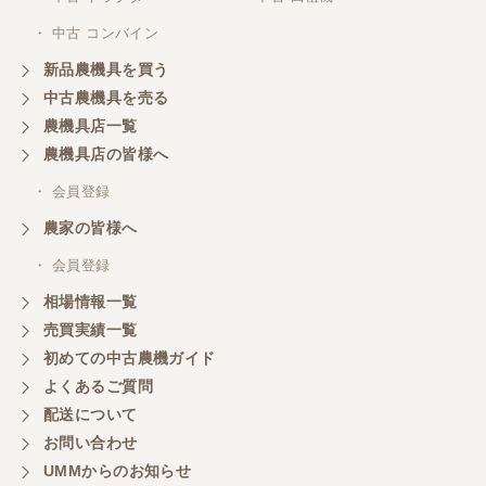
対応ありがとうございました。
・ 中古 コンバイン
新品農機具を買う
三重県／山本
中古農機具を売る
共立シュレッターを受け取りました。 状態は問題な
農機具店一覧
く、エンジンも調子がよさそうです。 ありがとうご
ざいました。
農機具店の皆様へ
・ 会員登録
三重県／
農家の皆様へ
いつも色々お願いごとをしますが、 無理なお願いも
・ 会員登録
嫌な顔をせずに一生懸命頑張ってくれる中山さんに
感謝しています。ここで3台買いましたが、これから
相場情報一覧
もよろしくお願いしたいです。
売買実績一覧
初めての中古農機ガイド
よくあるご質問
三重県／
配送について
初めてコンバインを買いに行ったのですが、とても
明るい方に担当していただき細かく説明して下さっ
お問い合わせ
てとても嬉しかったです。
UMMからのお知らせ