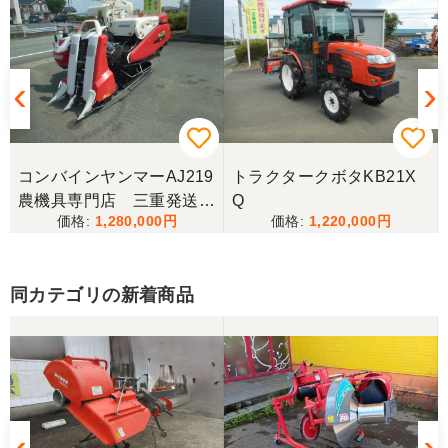
よろしくお願いします。
三重県／ユウスケ
購入から引き取りまでスムーズでした。ありがとう
ございました。
コンバインヤンマーAJ219
トラクタークボタKB21X
三重県／
農機具専門店 三重発送整
Q
1,280,000
1,220,000
備済み
当方の要望に対して、素早く対応していただき感謝
しております。 ありがとうございました。
同カテゴリの新着商品
三重県／山﨑
スタッフの鈴木さんが親切で機械に詳しく 丁寧にご
対応頂きました。 ありがとう！ 少し距離はあります
が、今後も農機具を買う際はのうき屋さんを利用し
ようと思います。