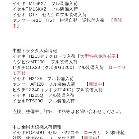
イセキTM16KXZ フル装備入荷
イセキTM16KXZ フル装備入荷
イセキTQ17 セミクロフル装備入荷
ヤンマーKe1D HST 耕深自動 逆転付入荷 【
商談
中
】
中型トラクタ入荷情報
イセキTH213セミクローラ入荷【
大型特殊免許必要
】
ミツビシMT200 フル装備入荷
ヒタチCTX20（クボタGB200）フル装備入荷
ロータリ
モア付
イセキTH213B フル装備入荷
ヤンマーAF120 フル装備入荷 【
商談中
】
ヒタチTZ240（クボタT240D）フル装備入荷
イセキTH205Q フル装備入荷
イセキRTS20Q フル装備入荷
点検、整備中、詳細、価格等はお問い合わせください。
中古乗用田植機入荷情報
イセキPQZ5DUL セル パワステ ロータリ 37株疎植
対応 枕地ならしロータ付入荷 【
商談中
】