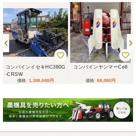
広島県／枝豆
事前対応も丁寧で何回かメールのやり取りして納得
して購入させていただきました。又、配送の人も丁
寧に使い方などを丁寧に説明してくれてすごくよか
ったです。最高の買い物でした。
広島県／うっちー
コンバインイセキHC380G
コンバインヤンマーCe8
心地よい取引ができました。
-CRSW
1,100,000
88,000
広島県／うっちー
迅速かつ丁寧な対応で助かりました。機会があれば
またお願いします。また配送の方も親切な対応であ
りがとうございました。
広島県／兼業農家