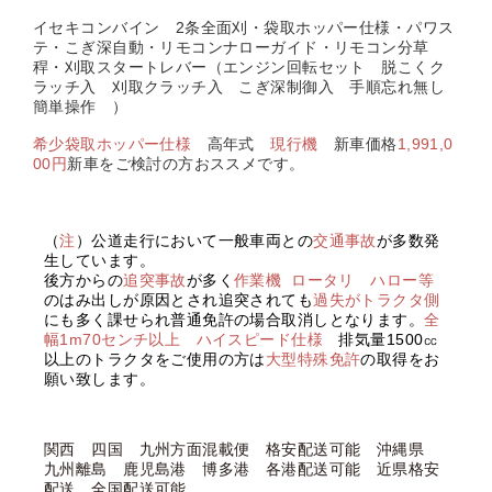
イセキコンバイン 2条全面刈・袋取ホッパー仕様・パワス
テ・こぎ深自動・リモコンナローガイド・リモコン分草
稈・刈取スタートレバー（エンジン回転セット 脱こくク
ラッチ入 刈取クラッチ入 こぎ深制御入 手順忘れ無し
簡単操作 ）
希少袋取ホッパー仕様
高年式
現行機
新車価格
1,991,0
00円
新車をご検討の方おススメです。
（
注
）公道走行において一般車両との
交通事故
が多数発
生しています。
後方からの
追突事故
が多く
作業機
ロータリ ハロー等
のはみ出しが原因とされ追突されても
過失がトラクタ側
にも多く課せられ普通免許の場合取消しとなります。
全
幅1m70センチ以上 ハイスピード仕様
排気量1500㏄
以上のトラクタをご使用の方は
大型特殊免許
の取得をお
願い致します。
関西 四国 九州方面混載便 格安配送可能 沖縄県
九州離島 鹿児島港 博多港 各港配送可能 近県格安
配送 全国配送可能