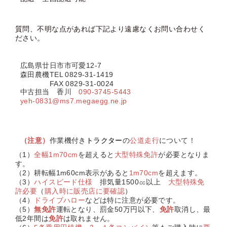
質問、不明な点があれば下記より遠慮なくお問い合わせく
ださい。
広島県廿日市市可愛12-7
森田農機TEL 0829-31-1419
FAX 0829-31-0024
中古担当 香川
090-3745-5443
yeh-0831@ms7.megaegg.ne.jp
（
注意）
作業機付き
トラクター
の
公道走行
について！
（1）
全幅1m70cm
を超えると
大型特殊免許
が必要となりま
す。
（2）耕転幅1m60cm表示があると
1m70cm
を超えます。
（3）
ハイスピード仕様
排気量1500㏄以上
大型特殊免
許必要
（
購入時に販売店に要確認
）
（4）
ドライブハロー
などは特に注意が必要です。
（5）
無免許
運転となり、罰金50万円以下、
免許
取消し、最
低2年間は
免許
は取れません。