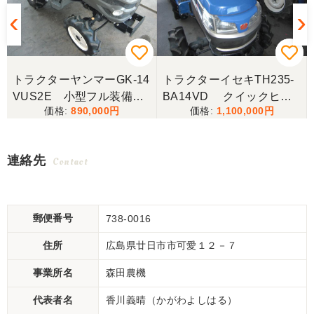
トラクターヤンマーGK-14
トラクターイセキTH235-
VUS2E 小型フル装備！
BA14VD クイックヒッ
890,000
1,100,000
人気のヤンマーGKシリー
チ仕様作業機脱着らくらく
ズ！ 小型フル装備 ！
交換 ！ クイックヒッチ
低アワー機 ！ お手頃価
仕様 ！
連絡先
Contact
格にて ！
郵便番号
738-0016
住所
広島県廿日市市可愛１２－７
事業所名
森田農機
代表者名
香川義晴（かがわよしはる）