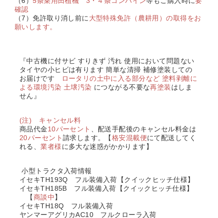
（6）
5条乗用田植機 3・４条コンバイン
等もご購入時に
要
確認
（7）免許取り消し前に
大型特殊免許（農耕用）の取得をお
願いします。
『中古機に付サビ すりきず 汚れ 使用において問題ない
タイヤの小ヒビは有ります 簡単な清掃 補修塗装しての
お届けです
ロータリの土中に入る部分など
塗料剥離に
よる環境汚染 土壌汚染
につながる不要な
再塗装
はしま
せん』
(注) キャンセル料
商品代金
10パーセント
、配送手配後のキャンセル料金は
20パーセント
請求します。【
格安混載便
にて配送してく
れる、
業者様
に多大な迷惑がかかります】
小型トラクタ入荷情報
イセキTH193Q フル装備入荷【クイックヒッチ仕様】
イセキTH185B フル装備入荷【クイックヒッチ仕様】
【
商談中
】
イセキTH18Q フル装備入荷
ヤンマーアグリカAC10 フルクローラ入荷