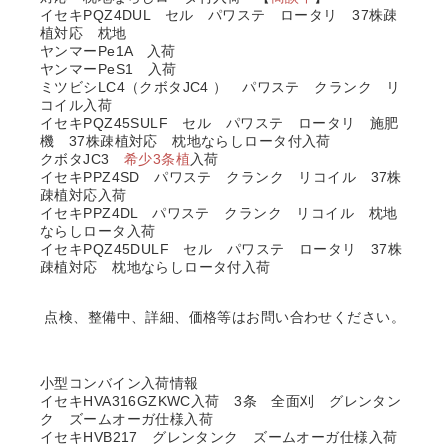
イセキPQZ4DUL セル パワステ ロータリ 37株疎
植対応 枕地
ヤンマーPe1A 入荷
ヤンマーPeS1 入荷
ミツビシLC4（クボタJC4 ） パワステ クランク リ
コイル入荷
イセキPQZ45SULF セル パワステ ロータリ 施肥
機 37株疎植対応 枕地ならしロータ付入荷
クボタJC3
希少3条植
入荷
イセキPPZ4SD パワステ クランク リコイル 37株
疎植対応入荷
イセキPPZ4DL パワステ クランク リコイル 枕地
ならしロータ入荷
イセキPQZ45DULF セル パワステ ロータリ 37株
疎植対応 枕地ならしロータ付入荷
点検、整備中、詳細、価格等はお問い合わせください。
小型コンバイン入荷情報
イセキHVA316GZKWC入荷 3条 全面刈 グレンタン
ク ズームオーガ仕様入荷
イセキHVB217 グレンタンク ズームオーガ仕様入荷