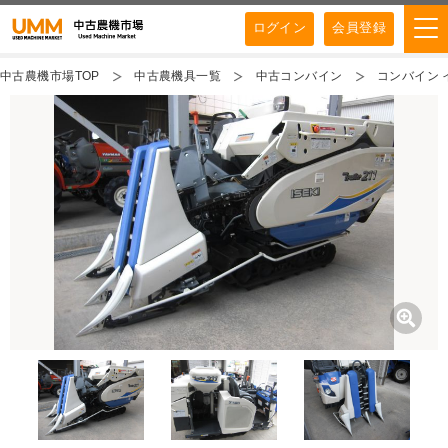
ログイン
会員登録
中古農機市場TOP
中古農機具一覧
中古コンバイン
コンバイン 