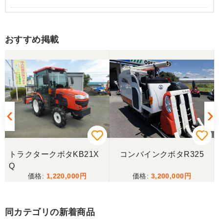
広島県／m tomoda
おすすめ掲載
今回良い品を購入させて頂きありがとうございま
す。また農機具購入の際はよろしくお願いします。
広島県／農家
コンバインの購入を検討している時に偶然大きさ稼
働時間など条件が合ったので決めました、その後は
現物を確認することを検討してましたが何度かやり
取りをして信頼できそうでしたのでコンバインの写
真と説明のみで購入させていただきました、まだ実
働はしてませんが作動確認などして問題はなさそう
で今年の刈り取りが楽しみです、ありがとう御座い
トラクタークボタKB21X
コンバインクボタR325
ました
Q
1,220,000
3,200,000
広島県／
お世話になり、ありがとう御座いました
同カテゴリの新着商品