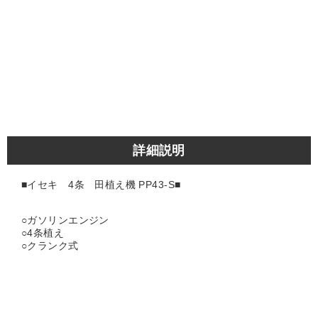
詳細説明
■イセキ 4条 田植え機 PP43-S■
○ガソリンエンジン
○4条植え
○クランク式