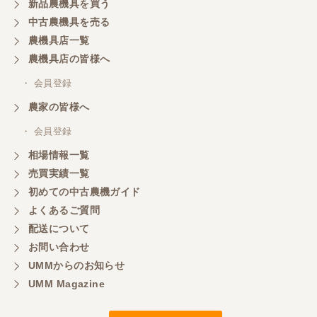
新品農機具を買う
三重県／山本
中古農機具を売る
共立シュレッターを受け取りました。 状態は問題な
農機具店一覧
く、エンジンも調子がよさそうです。 ありがとうご
ざいました。
農機具店の皆様へ
・ 会員登録
三重県／
農家の皆様へ
いつも色々お願いごとをしますが、 無理なお願いも
・ 会員登録
嫌な顔をせずに一生懸命頑張ってくれる中山さんに
感謝しています。ここで3台買いましたが、これから
相場情報一覧
もよろしくお願いしたいです。
売買実績一覧
初めての中古農機ガイド
よくあるご質問
三重県／
配送について
初めてコンバインを買いに行ったのですが、とても
明るい方に担当していただき細かく説明して下さっ
お問い合わせ
てとても嬉しかったです。
UMMからのお知らせ
UMM Magazine
三重県／