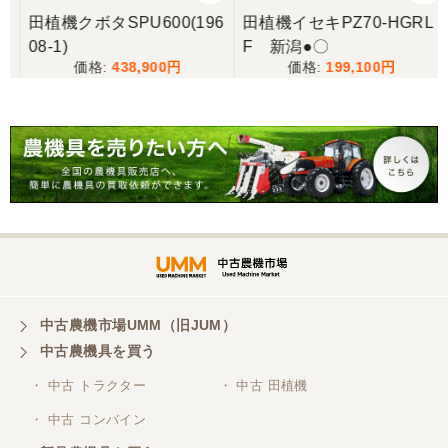
田植機クボタSPU600(196
田植機イセキPZ70-HGRL
08-1)
F 新潟●〇
三重県／谷本勝美
438,900
199,100
こちらの、対応も、よく、大変、満足、です。
三重県／谷本勝美
こちらの、対応、も、よくして、くれました。
三重県／谷本勝美
対応も、よくしてくれました、有難うございまし
た。
中古農機市場UMM（旧JUM）
中古農機具を買う
三重県／山本
・ 中古 トラクター
・ 中古 田植機
対応ありがとうございました。
・ 中古 コンバイン