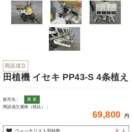
商談成立
田植機 イセキ PP43-S 4条植え
販売先：
農 家
商談成立価格（税込）：
69,800
円
ウォッチリスト登録数
0
人