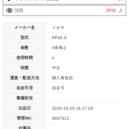
注目
2416
人
メーカー名
イセキ
型式
PP43-S
条数
4条植え
使用時間
h
状態
中古
運賃・配送方法
購入者負担
自走可否
自走可
整備状況
出品日
2024-10-29 16:17:29
管理NO.
0067512
付属品