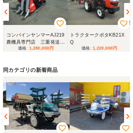
三重県／ユウスケ
購入から引き取りまでスムーズでした。ありがとう
ございました。
コンバインヤンマーAJ219
トラクタークボタKB21X
三重県／
農機具専門店 三重発送整
Q
1,280,000
1,220,000
備済み
当方の要望に対して、素早く対応していただき感謝
しております。 ありがとうございました。
同カテゴリの新着商品
三重県／山﨑
スタッフの鈴木さんが親切で機械に詳しく 丁寧にご
対応頂きました。 ありがとう！ 少し距離はあります
が、今後も農機具を買う際はのうき屋さんを利用し
ようと思います。
三重県／miraisann
写真と現物が違いすぎる