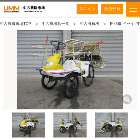
ログイン
会員登録
中古農機市場TOP
中古農機具一覧
中古田植機
田植機 イセキ PP