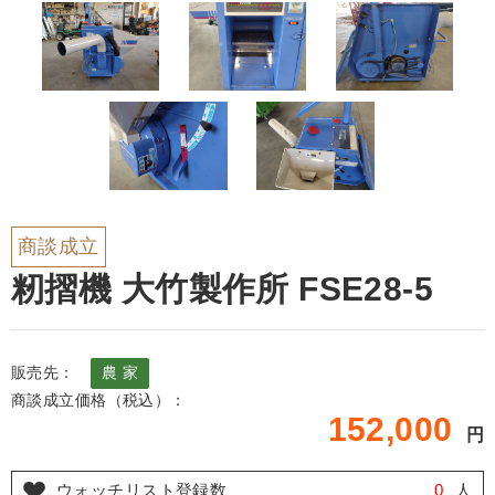
商談成立
籾摺機 大竹製作所 FSE28-5
販売先：
農 家
商談成立価格（税込）：
152,000
円
ウォッチリスト登録数
0
人