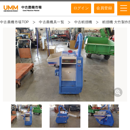
ログイン
会員登録
中古農機市場TOP
中古農機具一覧
中古籾摺機
籾摺機 大竹製作所 