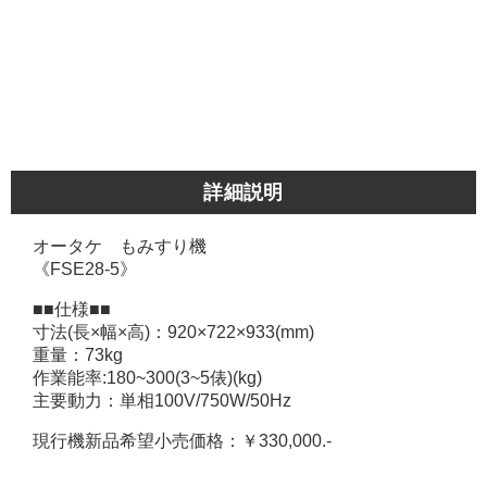
詳細説明
オータケ もみすり機
《FSE28-5》
■■仕様■■
寸法(長×幅×高)：920×722×933(mm)
重量：73kg
作業能率:180~300(3~5俵)(kg)
主要動力：単相100V/750W/50Hz
現行機新品希望小売価格：￥330,000.-