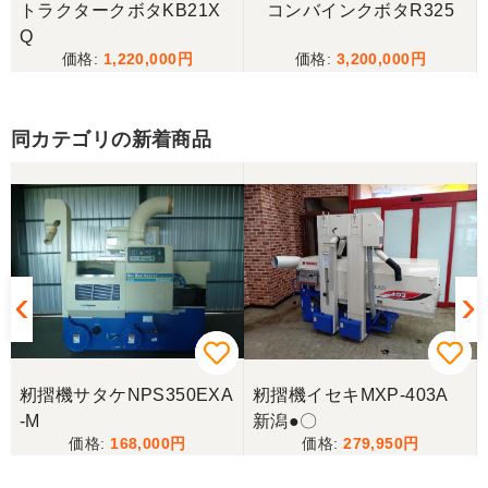
トラクタークボタKB21X
コンバインクボタR325
Q
1,220,000
3,200,000
山梨県／伊藤明久
こちらの希望価格にして頂き有り難う御座いまし
た。 引き取りにお伺いするまで 待って頂き有り難
同カテゴリの新着商品
うございました。
山梨県／じん
整備された中古のバインダーを探していて、金額も
だいたい予算内だったのですぐに決めました！ それ
から陸送が可能という所も大きな決め手で、良い買
い物が出来たと非常に満足しております。
山梨県／今井基史
籾摺機サタケNPS350EXA
籾摺機イセキMXP-403A
この度は、迅速な対応ありがとうございました。た
-M
新潟●〇
だ、メールに記載の配達の受け取りについてタイム
168,000
279,950
ラグがあり少しとまどいましたので、星をひとつの
けました。