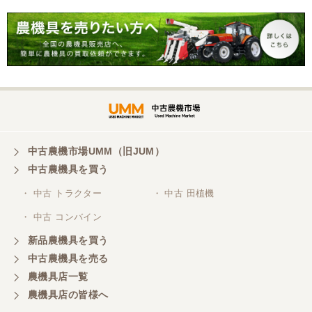
山梨県／
迅速丁寧にご対応くださいました。この度はありが
とうございます。
山梨県／
ありがとうございました。 安心でしっかりしたお店
です。
中古農機市場UMM（旧JUM）
中古農機具を買う
・ 中古 トラクター
・ 中古 田植機
山梨県／井上農場
・ 中古 コンバイン
このたびはお取引ありがとうございました。 梱包も
丁寧で、機械も問題なく動作しました。
新品農機具を買う
中古農機具を売る
農機具店一覧
山梨県／
農機具店の皆様へ
商談成立の連絡をいたいておりません。