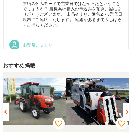
年始の休みモードで営業日ではなかったということ
でしょうか？ 農機具の購入お申込みを頂き、誠にあ
りがとうございます。 出品者より、通常2～3営業日
以内にご連絡いたします。 連絡があるまで今しばら
くお待ちください。
山梨県／タモリ
お昼時にお伺いしたにもかかわらず、親切丁寧なご
対応ありがとうございました。大切に使わせていた
だきます。ありがとうございました。
おすすめ掲載
山梨県／伊藤明久
引き取りに行くまでに 時間が掛かってしまって
待っていて頂き有り難うございました。
山梨県／樋野進悦
メールの返信がなかったので、残念ですが、こちら
からキャンセルのメールを送った。