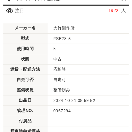
注目
1922
人
メーカー名
大竹製作所
型式
FSE28-5
使用時間
h
状態
中古
運賃・配送方法
応相談
自走可否
自走可
整備状況
整備済み
出品日
2024-10-21 08:59:52
管理NO.
0067294
付属品
新車時参考価格