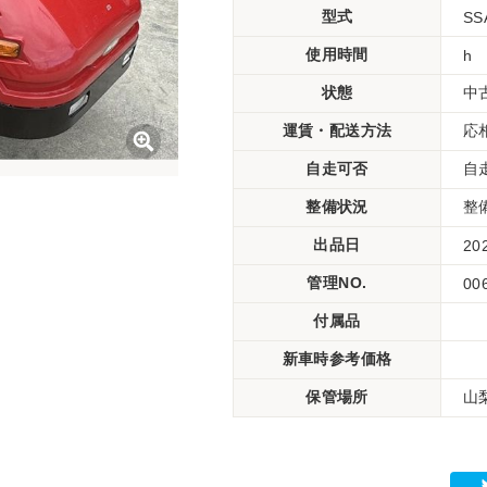
型式
SS
使用時間
h
状態
中
運賃・配送方法
応
自走可否
自
整備状況
整
出品日
20
管理NO.
00
付属品
新車時参考価格
保管場所
山