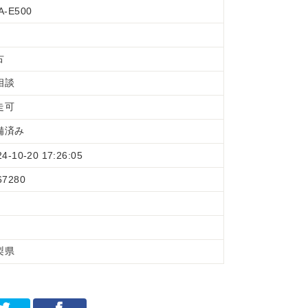
A-E500
古
相談
走可
備済み
24-10-20 17:26:05
67280
梨県