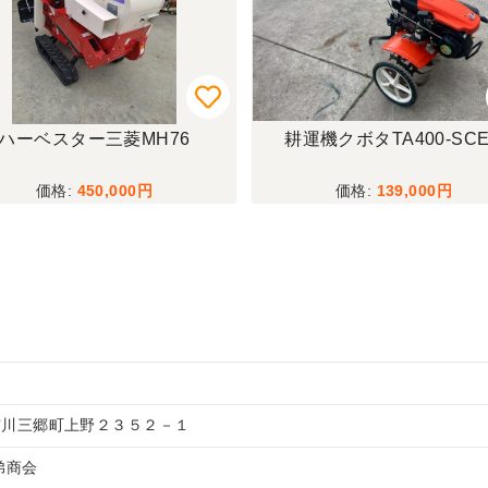
ハーベスター三菱MH76
耕運機クボタTA400-SC
450,000
139,000
市川三郷町上野２３５２－１
兄弟商会