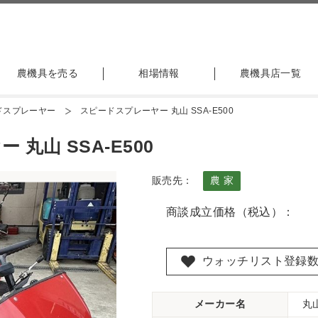
農機具を売る
相場情報
農機具店一覧
ドスプレーヤー
スピードスプレーヤー 丸山 SSA-E500
丸山 SSA-E500
販売先：
農 家
商談成立価格（税込）：
ウォッチリスト登録
メーカー名
丸