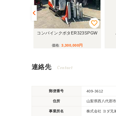
ワS130
コンバインクボタER323SPGW
,000
3,300,000
連絡先
Contact
郵便番号
409-3612
住所
山梨県西八代郡
事業所名
株式会社 ヨダ