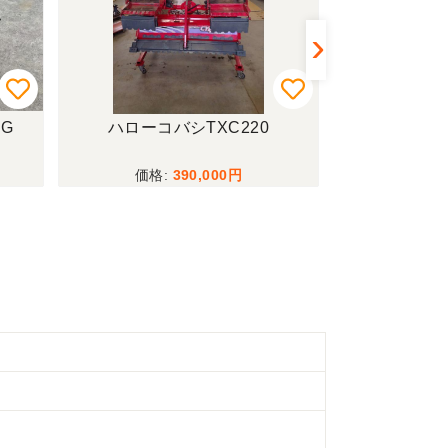
EG
ハローコバシTXC220
耕運機ー
390,000