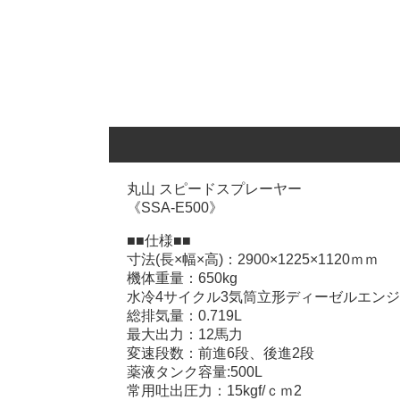
丸山 スピードスプレーヤー
《SSA-E500》
■■仕様■■
寸法(長×幅×高)：2900×1225×1120ｍｍ
機体重量：650kg
水冷4サイクル3気筒立形ディーゼルエン
総排気量：0.719L
最大出力：12馬力
変速段数：前進6段、後進2段
薬液タンク容量:500L
常用吐出圧力：15kgf/ｃｍ2