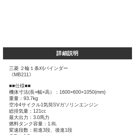
詳細説明
三菱 ２輪１条刈バインダー
《MB211》
■■仕様■■
機体寸法(長×幅×高）：1600×600×1050(mm)
重量：93.7kg
空冷4サイクル1気筒SVガソリンエンジン
総排気量：121cc
最大出力：3.0馬力
燃料タンク容量：1.8L
変速段数：前進3段、後進1段