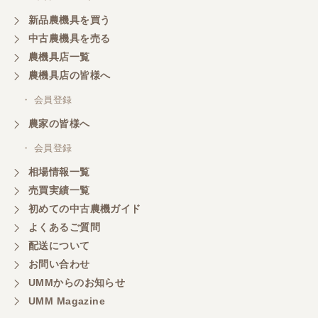
丁寧で、機械も問題なく動作しました。
新品農機具を買う
中古農機具を売る
農機具店一覧
山梨県／
農機具店の皆様へ
商談成立の連絡をいたいておりません。
・ 会員登録
農家の皆様へ
山梨県／中川
このたびは、ありがとうございました。
・ 会員登録
相場情報一覧
売買実績一覧
山梨県／好ちゃん
初めての中古農機ガイド
大変いい商品で草刈り作業で活躍しています
よくあるご質問
配送について
お問い合わせ
UMMからのお知らせ
UMM Magazine