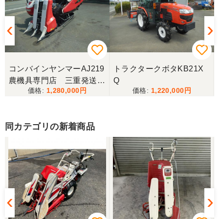
待っていて頂き有り難うございました。
山梨県／樋野進悦
メールの返信がなかったので、残念ですが、こちら
からキャンセルのメールを送った。
コンバインヤンマーAJ219
トラクタークボタKB21X
農機具専門店 三重発送整
Q
1,280,000
1,220,000
備済み
山梨県／伊藤明久
こちらの希望価格にして頂き有り難う御座いまし
た。 引き取りにお伺いするまで 待って頂き有り難
同カテゴリの新着商品
うございました。
山梨県／じん
整備された中古のバインダーを探していて、金額も
だいたい予算内だったのですぐに決めました！ それ
から陸送が可能という所も大きな決め手で、良い買
い物が出来たと非常に満足しております。