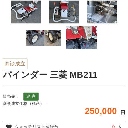
商談成立
バインダー 三菱 MB211
販売先：
農 家
商談成立価格（税込）：
250,000
円
ウォッチリスト登録数
0
人