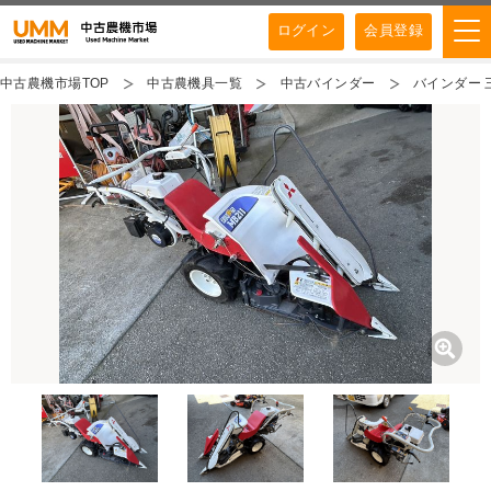
ログイン
会員登録
中古農機市場TOP
中古農機具一覧
中古バインダー
バインダー 三