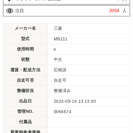
注目
2054
人
メーカー名
三菱
型式
MB211
使用時間
h
状態
中古
運賃・配送方法
応相談
自走可否
自走可
整備状況
整備済み
出品日
2024-09-16 13:13:00
管理NO.
0066674
付属品
新車時参考価格