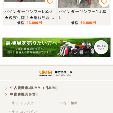
山梨県／今井基史
バインダーヤンマーBe50
バインダーヤンマーYB30
この度は、迅速な対応ありがとうございました。た
★視察可能！★鳥取県渡し
1
だ、メールに記載の配達の受け取りについてタイム
43,000
50,000
ヤンマー バインダー Be50
ラグがあり少しとまどいましたので、星をひとつの
2条刈り ガソリン 動力刈
けました。
取機 結束型 稲刈り 現状渡
し【P11462446】
山梨県／
迅速丁寧にご対応くださいました。この度はありが
とうございます。
山梨県／
ありがとうございました。 安心でしっかりしたお店
です。
中古農機市場UMM（旧JUM）
中古農機具を買う
・ 中古 トラクター
・ 中古 田植機
山梨県／井上農場
・ 中古 コンバイン
このたびはお取引ありがとうございました。 梱包も