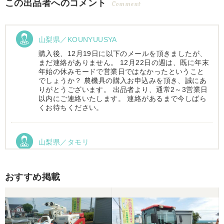
この出品者へのコメント
Comment
山梨県／KOUNYUUSYA
購入後、12月19日に以下のメールを頂きましたが、
まだ連絡がありません。 12月22日の週は、既に年末
年始の休みモードで営業日ではなかったということ
でしょうか？ 農機具の購入お申込みを頂き、誠にあ
りがとうございます。 出品者より、通常2～3営業日
以内にご連絡いたします。 連絡があるまで今しばら
くお待ちください。
山梨県／タモリ
お昼時にお伺いしたにもかかわらず、親切丁寧なご
対応ありがとうございました。大切に使わせていた
だきます。ありがとうございました。
おすすめ掲載
山梨県／伊藤明久
引き取りに行くまでに 時間が掛かってしまって