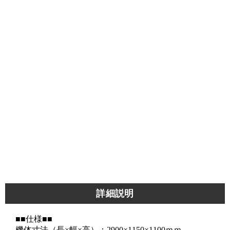
詳細説明
■■仕様■■
機体寸法（長×幅×高）：2900×1150×1100ｍｍ