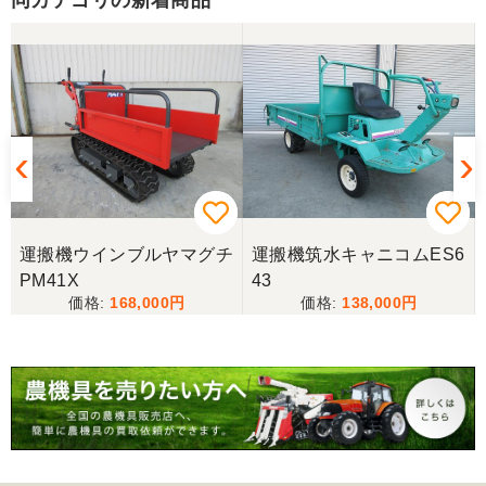
同カテゴリの新着商品
うございました。
山梨県／じん
整備された中古のバインダーを探していて、金額も
だいたい予算内だったのですぐに決めました！ それ
から陸送が可能という所も大きな決め手で、良い買
い物が出来たと非常に満足しております。
山梨県／今井基史
運搬機ウインブルヤマグチ
運搬機筑水キャニコムES6
この度は、迅速な対応ありがとうございました。た
PM41X
43
だ、メールに記載の配達の受け取りについてタイム
168,000
138,000
ラグがあり少しとまどいましたので、星をひとつの
けました。
山梨県／
迅速丁寧にご対応くださいました。この度はありが
とうございます。