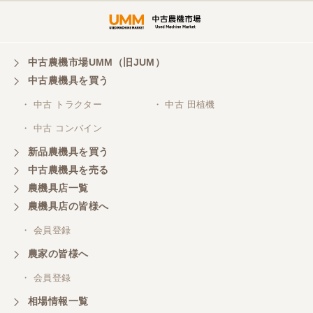
山梨県／
ありがとうございました。 安心でしっかりしたお店
です。
中古農機市場UMM（旧JUM）
中古農機具を買う
・ 中古 トラクター
・ 中古 田植機
山梨県／井上農場
・ 中古 コンバイン
このたびはお取引ありがとうございました。 梱包も
丁寧で、機械も問題なく動作しました。
新品農機具を買う
中古農機具を売る
農機具店一覧
山梨県／
農機具店の皆様へ
商談成立の連絡をいたいておりません。
・ 会員登録
農家の皆様へ
山梨県／中川
このたびは、ありがとうございました。
・ 会員登録
相場情報一覧