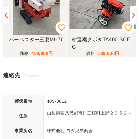
ハーベスター三菱MH76
耕運機クボタTA400-SCE
G
450,000
139,000
連絡先
Contact
郵便番号
409-3612
山梨県西八代郡市川三郷町上野２３５２－
住所
１
事業所名
株式会社 ヨダ兄弟商会