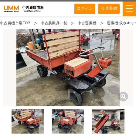
ログイン
会員登録
中古農機市場TOP
中古農機具一覧
中古運搬機
運搬機 筑水キャニ