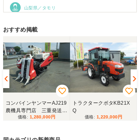
山梨県／タモリ
お昼時にお伺いしたにもかかわらず、親切丁寧なご
対応ありがとうございました。大切に使わせていた
だきます。ありがとうございました。
おすすめ掲載
山梨県／伊藤明久
引き取りに行くまでに 時間が掛かってしまって
待っていて頂き有り難うございました。
山梨県／樋野進悦
メールの返信がなかったので、残念ですが、こちら
からキャンセルのメールを送った。
コンバインヤンマーAJ219
トラクタークボタKB21X
農機具専門店 三重発送整
Q
1,280,000
1,220,000
備済み
山梨県／伊藤明久
こちらの希望価格にして頂き有り難う御座いまし
た。 引き取りにお伺いするまで 待って頂き有り難