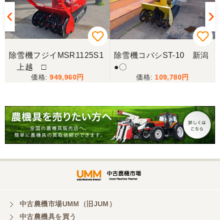
除雪機フジイMSR1125S1
除雪機コバシST-10 新潟
上越 □
●〇
949,960
109,780
中古農機市場UMM（旧JUM）
中古農機具を買う