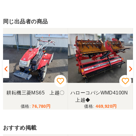
同じ出品者の商品
耕耘機三菱MS65 上越〇
ハローコバシWMD4100N
上越◆
76,780
469,920
おすすめ掲載