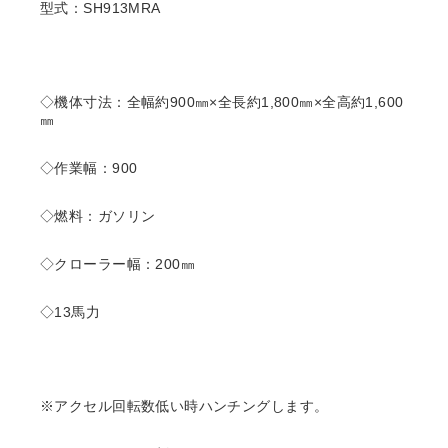
型式：SH913MRA
◇機体寸法：全幅約900㎜×全長約1,800㎜×全高約1,600
㎜
◇作業幅：900
◇燃料：ガソリン
◇クローラー幅：200㎜
◇13馬力
※アクセル回転数低い時ハンチングします。