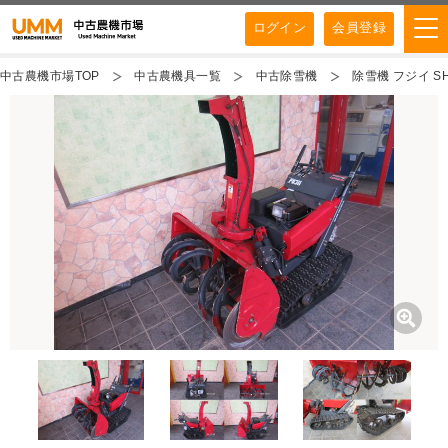
ログイン
会員登録
中古農機市場TOP
中古農機具一覧
中古除雪機
除雪機 フジイ S