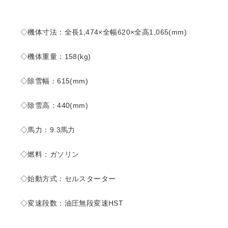
◇機体寸法：全長1,474×全幅620×全高1,065(mm)
◇機体重量：158(kg)
◇除雪幅：615(mm)
◇除雪高：440(mm)
◇馬力：9.3馬力
◇燃料：ガソリン
◇始動方式：セルスターター
◇変速段数：油圧無段変速HST