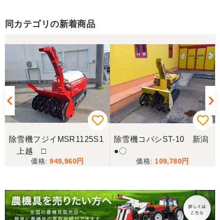
同カテゴリの新着商品
除雪機フジイMSR1125S1
除雪機コバシST-10 新潟
上越 □
●〇
949,960
109,780