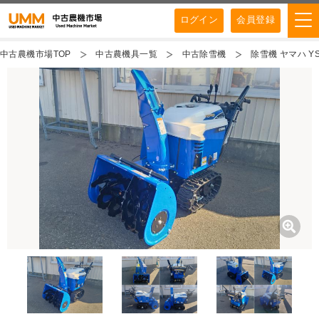
ログイン
会員登録
中古農機市場TOP
中古農機具一覧
中古除雪機
除雪機 ヤマハ YS