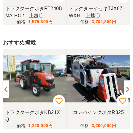
コ
トラクタークボタFT240B
トラクターイセキTJX87-
MA-PC2 上越〇
WXH 上越〇
1,579,600
3,704,800
おすすめ掲載
トラクタークボタKB21X
コンバインクボタR325
Q
1,220,000
3,200,000