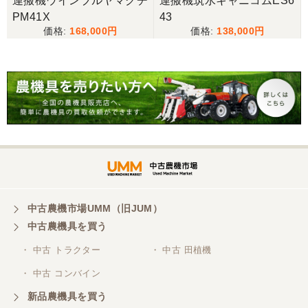
運搬機ウインブルヤマグチ
運搬機筑水キャニコムES6
心地よい取引ができました。
PM41X
43
168,000
138,000
広島県／うっちー
迅速かつ丁寧な対応で助かりました。機会があれば
またお願いします。また配送の方も親切な対応であ
りがとうございました。
広島県／兼業農家
現物確認無しで購入させていただきましたが、電話
での対応もよく、気持ちのよい取引できましたこと
感謝します。
中古農機市場UMM（旧JUM）
中古農機具を買う
・ 中古 トラクター
・ 中古 田植機
・ 中古 コンバイン
新品農機具を買う