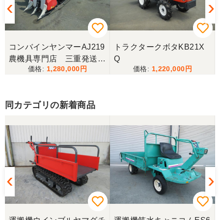
現物を確認することを検討してましたが何度かやり
取りをして信頼できそうでしたのでコンバインの写
真と説明のみで購入させていただきました、まだ実
働はしてませんが作動確認などして問題はなさそう
で今年の刈り取りが楽しみです、ありがとう御座い
コンバインヤンマーAJ219
トラクタークボタKB21X
ました
農機具専門店 三重発送整
Q
1,280,000
1,220,000
備済み
広島県／
お世話になり、ありがとう御座いました
同カテゴリの新着商品
広島県／枝豆
事前対応も丁寧で何回かメールのやり取りして納得
して購入させていただきました。又、配送の人も丁
寧に使い方などを丁寧に説明してくれてすごくよか
ったです。最高の買い物でした。
広島県／うっちー