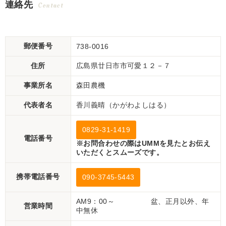
連絡先
Contact
格にて ！
郵便番号
738-0016
住所
広島県廿日市市可愛１２－７
事業所名
森田農機
代表者名
香川義晴（かがわよしはる）
0829-31-1419
電話番号
※お問合わせの際はUMMを見たとお伝え
いただくとスムーズです。
携帯電話番号
090-3745-5443
AM9：00～ 盆、正月以外、年
営業時間
中無休