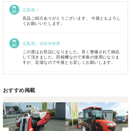
広島県／
良品ご紹介ありがとうございます。 今後ともよろし
くお願いいたします。
広島県／水田伊奈男
この度はお世話になりました。良く整備されて納品
して頂きました。田植機なので来春の使用になりま
すが、近場なので今後とも宜しくお願いします。
広島県／m tomoda
おすすめ掲載
今回良い品を購入させて頂きありがとうございま
す。また農機具購入の際はよろしくお願いします。
広島県／農家
コンバインの購入を検討している時に偶然大きさ稼
働時間など条件が合ったので決めました、その後は