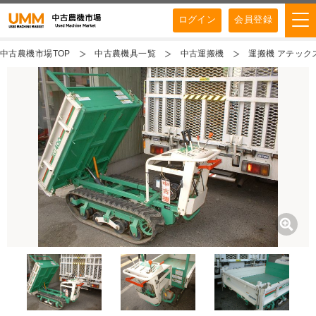
ログイン
会員登録
中古農機市場TOP
中古農機具一覧
中古運搬機
運搬機 アテックス