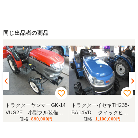
同じ出品者の商品
トラクターヤンマーGK-14
トラクターイセキTH235-
VUS2E 小型フル装備！
BA14VD クイックヒッ
890,000
1,100,000
人気のヤンマーGKシリー
チ仕様作業機脱着らくらく
ズ！ 小型フル装備 ！
交換 ！ クイックヒッチ
低アワー機 ！ お手頃価
仕様 ！