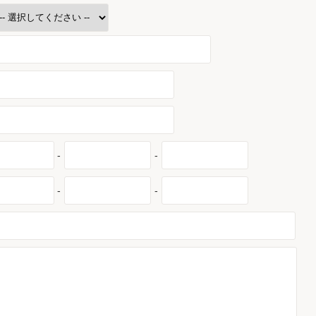
-
-
-
-