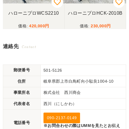
3
ハローニプロWCS2210
ハローニプロHCK-2010B
420,000
230,000
連絡先
Contact
郵便番号
501-5126
住所
岐阜県郡上市白鳥町向小駄良1004-10
事業所名
株式会社 西川商会
代表者名
西川（にしかわ）
090-2137-0149
電話番号
※お問合わせの際はUMMを見たとお伝え