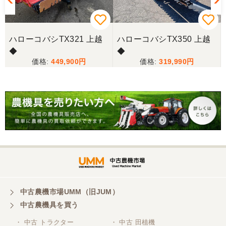
際しては、ご配慮頂き誠にありがとうございまし
た。本当に助かりました。
ハローコバシTX321 上越
ハローコバシTX350 上越
岐阜県／バインダー
◆
◆
急なお願いにも対応ありがとうございました。 あり
449,900
319,990
がとうございました。 親切に対応していただきまし
た。
岐阜県／横倉林
ありがとうございます。
岐阜県／横倉林
ありがとうございます
中古農機市場UMM（旧JUM）
中古農機具を買う
岐阜県／横倉林
・ 中古 トラクター
・ 中古 田植機
ありがとうございます