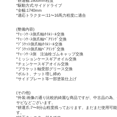
*耕運幅:1600mm程度
*駆動方式:サイドドライブ
*全幅:1740mm
*適応トラクター:11〜16馬力程度に適合
(整備内容)
*ﾁｪｰﾝｹｰｽ側爪軸ｵｲﾙｼｰﾙ交換
*ﾁｪｰﾝｹｰｽ側爪軸ﾍﾞｱﾘﾝｸﾞ交換
*ﾌﾞﾗｹｯﾄ側爪軸ｵｲﾙｼｰﾙ交換
*ﾌﾞﾗｹｯﾄ側爪軸ﾍﾞｱﾘﾝｸﾞ交換
*ﾁｪｰﾝｹｰｽ側 注油栓ゴムキャップ交換
*ミッションケースギアオイル交換
*チェンケースギアオイル交換
*ブラケット軸受部グリース交換
*ボルト、ナット増し締め
*サイドプレート等一部塗装仕上げ
(その他)
*外装:画像の通り比較的綺麗な商品ですが、中古品の為
サビなどございます。
*耕運爪:7〜8分山程度残っております。まだまだ使用可
す。