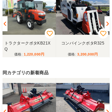
岐阜県／
完璧に整備されており、対応も親切で丁寧。配送ま
で自社で対応してくださり本当にありがとうござい
ました。次回もこちらで購入させて頂きます。
岐阜県／田畑
トラクタークボタKB21X
コンバインクボタR325
今回もしっかり整備整備をしてくださり安心です大
Q
事に長く使わせていただきますありがとうございま
1,220,000
3,200,000
す
同カテゴリの新着商品
岐阜県／田畑
しっかり整備をしてくださり安心して購入させてい
ただきましたありがとうございます
岐阜県／長池松広
この度は、コンバイン購入に際しまして、納品日に