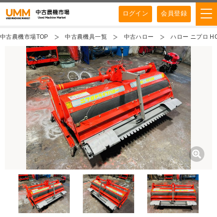
ログイン
会員登録
中古農機市場TOP
中古農機具一覧
中古ハロー
ハロー ニプロ HC