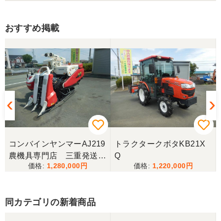
きます。
おすすめ掲載
三重県／トシ
この度はお世話になりました。また、機会があれば
よろしくお願いします。
三重県／ユウスケ
購入から引き取りまでスムーズでした。ありがとう
ございました。
コンバインヤンマーAJ219
トラクタークボタKB21X
三重県／
農機具専門店 三重発送整
Q
1,280,000
1,220,000
備済み
当方の要望に対して、素早く対応していただき感謝
しております。 ありがとうございました。
同カテゴリの新着商品
三重県／山﨑