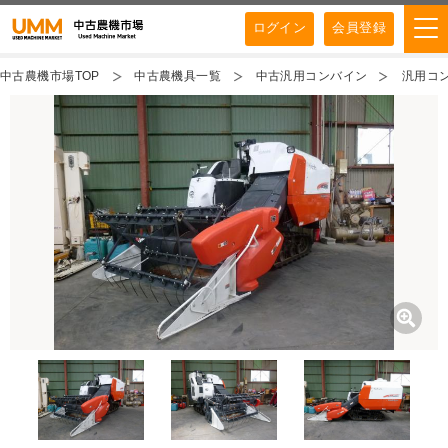
ログイン
会員登録
中古農機市場TOP
中古農機具一覧
中古汎用コンバイン
汎用コン