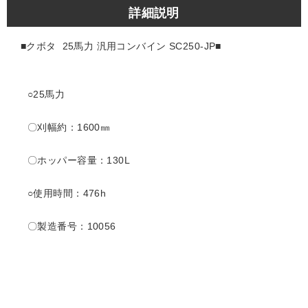
詳細説明
■クボタ 25馬力 汎用コンバイン SC250-JP■
○25馬力
〇刈幅約：1600㎜
〇ホッパー容量：130L
○使用時間：476h
〇製造番号：10056