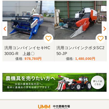
スタッフの鈴木さんが親切で機械に詳しく 丁寧にご
対応頂きました。 ありがとう！ 少し距離はあります
が、今後も農機具を買う際はのうき屋さんを利用し
ようと思います。
三重県／miraisann
写真と現物が違いすぎる
汎用コンバインイセキHC
汎用コンバインクボタSC2
300G-R 上越〇
50-JP
三重県／谷本勝美
978,780
1,480,000
こちらの、対応も、よく、大変、満足、です。
三重県／谷本勝美
こちらの、対応、も、よくして、くれました。
三重県／谷本勝美