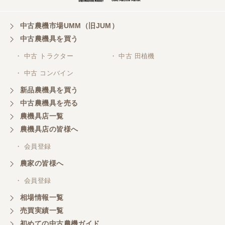
対応も、よくしてくれました、有難うございまし
た。
中古農機市場UMM（旧JUM）
中古農機具を買う
三重県／山本
・ 中古 トラクター
・ 中古 田植機
対応ありがとうございました。
・ 中古 コンバイン
新品農機具を買う
三重県／山本
中古農機具を売る
共立シュレッターを受け取りました。 状態は問題な
農機具店一覧
く、エンジンも調子がよさそうです。 ありがとうご
ざいました。
農機具店の皆様へ
・ 会員登録
三重県／
農家の皆様へ
いつも色々お願いごとをしますが、 無理なお願いも
・ 会員登録
嫌な顔をせずに一生懸命頑張ってくれる中山さんに
感謝しています。ここで3台買いましたが、これから
相場情報一覧
もよろしくお願いしたいです。
売買実績一覧
初めての中古農機ガイド